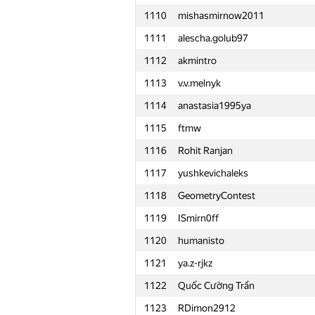
1110
mishasmirnow2011
1111
alescha.golub97
1112
akmintro
1113
v.v.melnyk
1114
anastasia1995ya
1115
ftmw
1116
Rohit Ranjan
1117
yushkevichaleks
1118
GeometryContest
1119
ISmirn0ff
1120
humanisto
1121
ya.z-rjkz
1122
Quốc Cường Trần
#
Participant
1123
RDimon2912