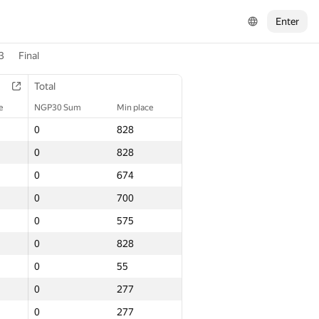
Enter
3
Final
Total
e
NGP30 Sum
Min place
0
828
0
828
0
674
0
700
0
575
0
828
0
55
0
277
0
277