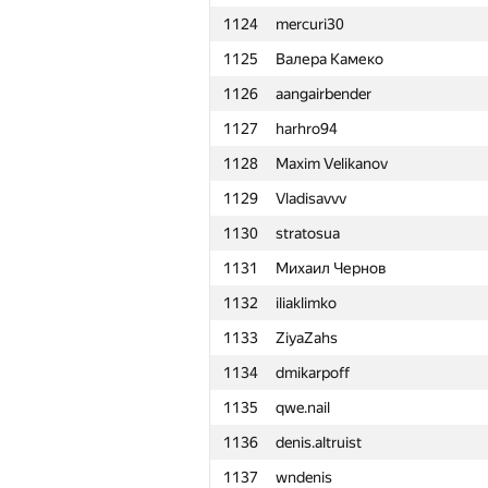
1124
mercuri30
1101
Ian Connor
1125
Валера Камеко
1102
girlinrainbow
1126
aangairbender
1103
severuscat
1127
harhro94
1104
Ильяс Ишбаев
1128
Maxim Velikanov
1105
kukazaza
1129
Vladisavvv
1106
pavlovskiiilya
1130
stratosua
1107
Nicholas Jimsheleishvili
1131
Михаил Чернов
1108
shaunderoza
1132
iliaklimko
1109
Parth Mittal
1133
ZiyaZahs
1110
mishasmirnow2011
1134
dmikarpoff
1111
alescha.golub97
1135
qwe.nail
1112
akmintro
1136
denis.altruist
1113
v.v.melnyk
1137
wndenis
1114
anastasia1995ya