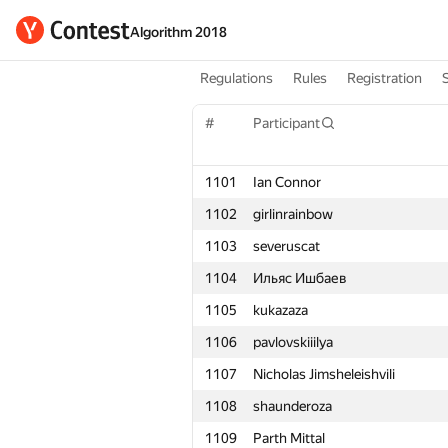
Algorithm 2018
Regulations
Rules
Registration
#
Participant
1101
Ian Connor
1102
girlinrainbow
1103
severuscat
1104
Ильяс Ишбаев
1105
kukazaza
1106
pavlovskiiilya
1107
Nicholas Jimsheleishvili
1108
shaunderoza
1109
Parth Mittal