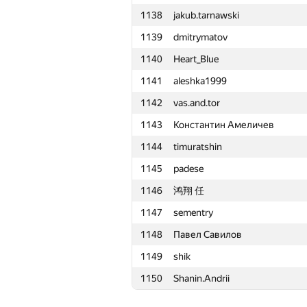
1138
jakub.tarnawski
1115
ftmw
1139
dmitrymatov
1116
Rohit Ranjan
1140
Heart_Blue
1117
yushkevichaleks
1141
aleshka1999
1118
GeometryContest
1142
vas.and.tor
1119
ISmirn0ff
1143
Константин Амеличев
1120
humanisto
1144
timuratshin
1121
ya.z-rjkz
1145
padese
1122
Quốc Cường Trần
1146
鸿翔 任
1123
RDimon2912
1147
sementry
1124
mercuri30
1148
Павел Савилов
1125
Валера Камеко
1149
shik
1126
aangairbender
1150
Shanin.Andrii
1127
harhro94
1128
Maxim Velikanov