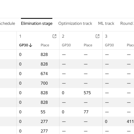
Schedule
Elimination stage
Optimization track
ML track
Round 
1
2
3
GP30
Place
GP30
Place
GP30
Plac
0
828
—
—
—
—
0
828
—
—
—
—
0
674
—
—
—
—
0
700
—
—
—
—
0
828
0
575
—
—
0
828
—
—
—
—
0
55
0
77
—
—
0
277
—
—
0
411
0
277
—
—
—
—