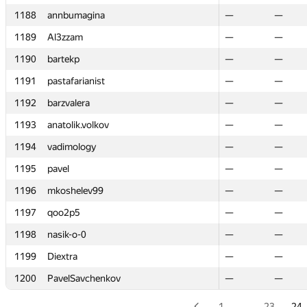
1188
1188
annbumagina
annbumagina
—
—
—
—
1189
1189
Al3zzam
Al3zzam
—
—
—
—
1190
1190
bartekp
bartekp
—
—
—
—
1191
1191
pastafarianist
pastafarianist
—
—
—
—
1192
1192
barzvalera
barzvalera
—
—
—
—
1193
1193
anatolik.volkov
anatolik.volkov
—
—
—
—
1194
1194
vadimology
vadimology
—
—
—
—
1195
1195
pavel
pavel
—
—
—
—
1196
1196
mkoshelev99
mkoshelev99
—
—
—
—
1197
1197
qoo2p5
qoo2p5
—
—
—
—
1198
1198
nasik-o-0
nasik-o-0
—
—
—
—
1199
1199
Diextra
Diextra
—
—
—
—
1200
1200
PavelSavchenkov
PavelSavchenkov
—
—
—
—
1
…
23
24