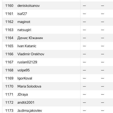
1160
1160
deniskolsanov
deniskolsanov
—
—
—
—
1161
1161
isaf27
isaf27
—
—
—
—
1162
1162
maginot
maginot
—
—
—
—
1163
1163
natsugiri
natsugiri
—
—
—
—
1164
1164
Денис Южанин
Денис Южанин
—
—
—
—
1165
1165
Ivan Katanic
Ivan Katanic
—
—
—
—
1166
1166
Vladimir Orekhov
Vladimir Orekhov
—
—
—
—
1167
1167
ruslan02129
ruslan02129
—
—
—
—
1168
1168
volpe95
volpe95
—
—
—
—
1169
1169
IgorKoval
IgorKoval
—
—
—
—
1170
1170
Maria Solodova
Maria Solodova
—
—
—
—
1171
1171
JDraya
JDraya
—
—
—
—
1172
1172
andtit2001
andtit2001
—
—
—
—
1173
1173
Ja.dima.jakovlev
Ja.dima.jakovlev
—
—
—
—