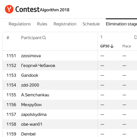
Algorithm 2018
Regulations
Rules
Registration
Schedule
Elimination stag
1
1
#
#
Participant
Participant
GP30
GP30
Place
Place
1151
1151
zzosimova
zzosimova
—
—
—
—
1152
1152
Георгий Чебанов
Георгий Чебанов
—
—
—
—
1153
1153
Gandook
Gandook
—
—
—
—
1154
1154
zdd-2000
zdd-2000
—
—
—
—
1155
1155
A.Semchankau
A.Semchankau
—
—
—
—
1156
1156
Мехрубон
Мехрубон
—
—
—
—
1157
1157
zapolskydima
zapolskydima
—
—
—
—
1158
1158
obe-wan01
obe-wan01
—
—
—
—
1159
1159
Dembel
Dembel
—
—
—
—