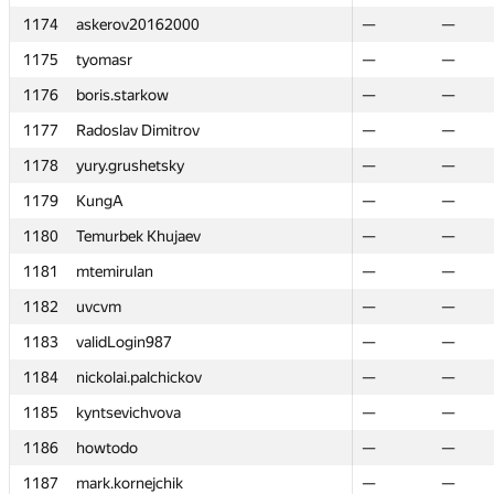
1174
1174
askerov20162000
askerov20162000
—
—
—
—
1175
1175
tyomasr
tyomasr
—
—
—
—
1176
1176
boris.starkow
boris.starkow
—
—
—
—
1177
1177
Radoslav Dimitrov
Radoslav Dimitrov
—
—
—
—
1178
1178
yury.grushetsky
yury.grushetsky
—
—
—
—
1179
1179
KungA
KungA
—
—
—
—
1180
1180
Temurbek Khujaev
Temurbek Khujaev
—
—
—
—
1181
1181
mtemirulan
mtemirulan
—
—
—
—
1182
1182
uvcvm
uvcvm
—
—
—
—
1183
1183
validLogin987
validLogin987
—
—
—
—
1184
1184
nickolai.palchickov
nickolai.palchickov
—
—
—
—
1185
1185
kyntsevichvova
kyntsevichvova
—
—
—
—
1186
1186
howtodo
howtodo
—
—
—
—
1187
1187
mark.kornejchik
mark.kornejchik
—
—
—
—