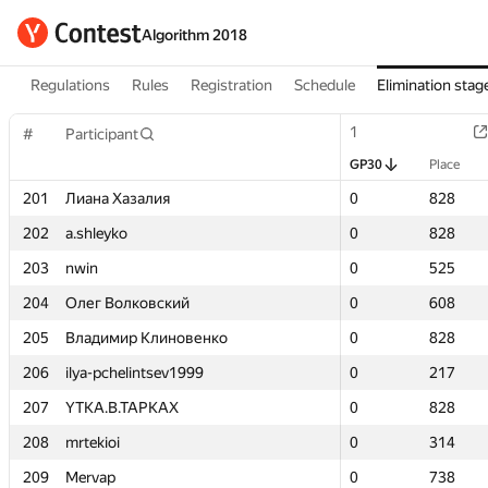
Algorithm 2018
Regulations
Rules
Registration
Schedule
Elimination stag
1
1
#
#
Participant
Participant
GP30
GP30
Place
Place
201
201
Лиана Хазалия
Лиана Хазалия
0
0
828
828
202
202
a.shleyko
a.shleyko
0
0
828
828
203
203
nwin
nwin
0
0
525
525
204
204
Олег Волковский
Олег Волковский
0
0
608
608
205
205
Владимир Клиновенко
Владимир Клиновенко
0
0
828
828
206
206
ilya-pchelintsev1999
ilya-pchelintsev1999
0
0
217
217
207
207
YTKA.B.TAPKAX
YTKA.B.TAPKAX
0
0
828
828
208
208
mrtekioi
mrtekioi
0
0
314
314
209
209
Mervap
Mervap
0
0
738
738