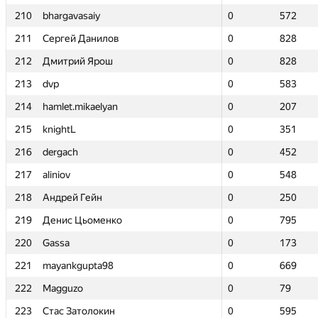
210
210
bhargavasaiy
bhargavasaiy
0
0
572
572
211
211
Сергей Данилов
Сергей Данилов
0
0
828
828
212
212
Дмитрий Ярош
Дмитрий Ярош
0
0
828
828
213
213
dvp
dvp
0
0
583
583
214
214
hamlet.mikaelyan
hamlet.mikaelyan
0
0
207
207
215
215
knightL
knightL
0
0
351
351
216
216
dergach
dergach
0
0
452
452
217
217
aliniov
aliniov
0
0
548
548
218
218
Андрей Гейн
Андрей Гейн
0
0
250
250
219
219
Денис Цьоменко
Денис Цьоменко
0
0
795
795
220
220
Gassa
Gassa
0
0
173
173
221
221
mayankgupta98
mayankgupta98
0
0
669
669
222
222
Magguzo
Magguzo
0
0
79
79
223
223
Стас Затолокин
Стас Затолокин
0
0
595
595