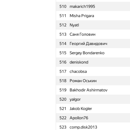
510
makarich1995
511
Misha Prigara
512
Nyatl
513
Саня Головин
514
Георгий Давидович
515
Sergey Bondarenko
516
deniskond
517
chacobsa
518
Роман Оськин
519
Bakhodir Ashirmatov
520
yalgor
521
Jakob Kogler
522
Apollon76
№
Մասնակից
523
comp.disk2013