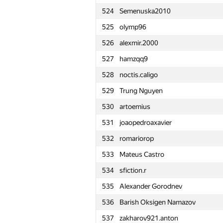
524
Semenuska2010
501
NatalyCod
525
olymp96
502
av.fedchenko
526
alexmir.2000
503
Shchetsova.au
527
hamzqq9
504
suff-d
528
noctis.caligo
505
hepfkm.ibragimov
529
Trung Nguyen
506
Ismag-S
530
artoemius
507
kukulianski
531
joaopedroaxavier
508
Vikram Singh Panwar
532
romariorop
509
YusupovAzat1990
533
Mateus Castro
510
makarich1995
534
sfiction.r
511
Misha Prigara
535
Alexander Gorodnev
512
Nyatl
536
Barish Oksigen Namazov
513
Саня Головин
537
zakharov921.anton
514
Георгий Давидович