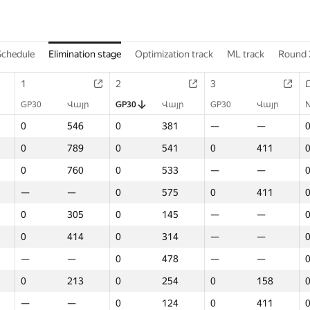
Schedule
Elimination stage
Optimization track
ML track
Round 
1
2
3
GP30
Վայր
GP30
Վայր
GP30
Վայր
0
546
0
381
—
—
0
789
0
541
0
411
0
760
0
533
—
—
—
—
0
575
0
411
0
305
0
145
—
—
0
414
0
314
—
—
—
—
0
478
—
—
0
213
0
254
0
158
—
—
0
124
0
411