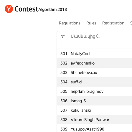
Algorithm 2018
Regulations
Rules
Registration
№
Մասնակից
501
NatalyCod
502
av.fedchenko
503
Shchetsova.au
504
suff-d
505
hepfkm.ibragimov
506
Ismag-S
507
kukulianski
508
Vikram Singh Panwar
509
YusupovAzat1990