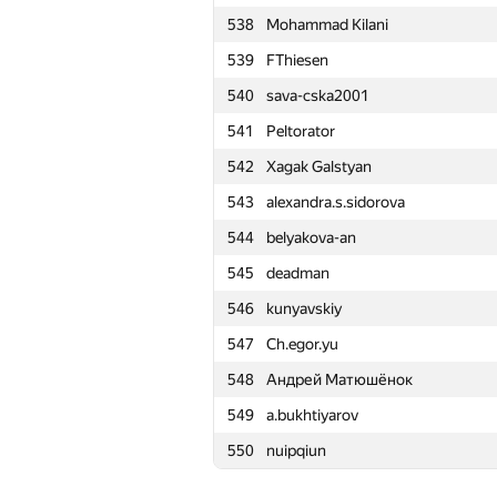
538
Mohammad Kilani
515
Sergey Bondarenko
539
FThiesen
516
deniskond
540
sava-cska2001
517
chacobsa
541
Peltorator
518
Роман Оськин
542
Xagak Galstyan
519
Bakhodir Ashirmatov
543
alexandra.s.sidorova
520
yalgor
544
belyakova-an
521
Jakob Kogler
545
deadman
522
Apollon76
546
kunyavskiy
523
comp.disk2013
547
Ch.egor.yu
524
Semenuska2010
548
Андрей Матюшёнок
525
olymp96
549
a.bukhtiyarov
526
alexmir.2000
550
nuipqiun
527
hamzqq9
528
noctis.caligo