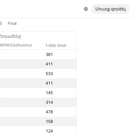
Մուտք գործել
3
Final
Ընդամենը
NGP30 Ընդհանուր
Նվզգ. վայր
0
381
0
411
0
533
0
411
0
145
0
314
0
478
0
158
0
124