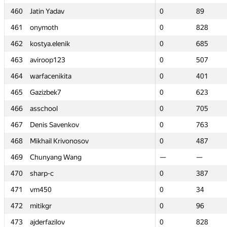
460
460
Jatin Yadav
Jatin Yadav
0
0
89
89
461
461
onymoth
onymoth
0
0
828
828
462
462
kostya.elenik
kostya.elenik
0
0
685
685
463
463
aviroop123
aviroop123
0
0
507
507
464
464
warfacenikita
warfacenikita
0
0
401
401
465
465
Gazizbek7
Gazizbek7
0
0
623
623
466
466
asschool
asschool
0
0
705
705
467
467
Denis Savenkov
Denis Savenkov
0
0
763
763
468
468
Mikhail Krivonosov
Mikhail Krivonosov
0
0
487
487
469
469
Chunyang Wang
Chunyang Wang
—
—
—
—
470
470
sharp-c
sharp-c
0
0
387
387
471
471
vm450
vm450
0
0
34
34
472
472
mitikgr
mitikgr
0
0
96
96
473
473
ajderfazilov
ajderfazilov
0
0
828
828