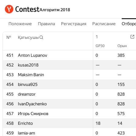
Алгоритм 2018
Положение
Правила
Регистрация
Расписание
Отборо
1
1
№
№
Қатысушы
Қатысушы
GP30
GP30
Орын
Орын
451
451
Anton Lupanov
Anton Lupanov
0
0
385
385
452
452
kusas2018
kusas2018
—
—
—
—
453
453
Maksim Banin
Maksim Banin
—
—
—
—
454
454
binvua925
binvua925
0
0
155
155
455
455
dreamzor
dreamzor
0
0
828
828
456
456
IvanDyachenko
IvanDyachenko
0
0
828
828
457
457
Игорь Смирнов
Игорь Смирнов
0
0
575
575
458
458
Errichto
Errichto
18
18
14
14
459
459
lamia-am
lamia-am
0
0
423
423