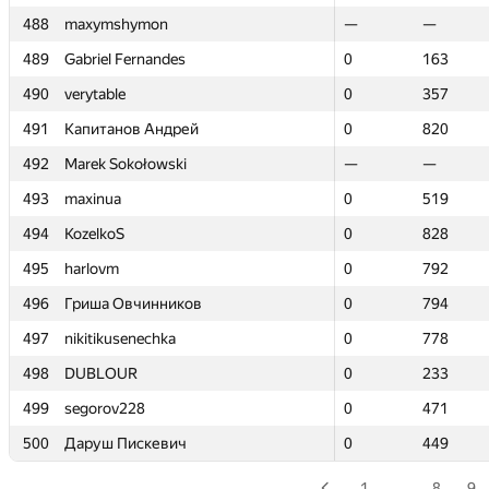
488
488
maxymshymon
maxymshymon
—
—
—
—
489
489
Gabriel Fernandes
Gabriel Fernandes
0
0
163
163
490
490
verytable
verytable
0
0
357
357
491
491
Капитанов Андрей
Капитанов Андрей
0
0
820
820
492
492
Marek Sokołowski
Marek Sokołowski
—
—
—
—
493
493
maxinua
maxinua
0
0
519
519
494
494
KozelkoS
KozelkoS
0
0
828
828
495
495
harlovm
harlovm
0
0
792
792
496
496
Гриша Овчинников
Гриша Овчинников
0
0
794
794
497
497
nikitikusenechka
nikitikusenechka
0
0
778
778
498
498
DUBLOUR
DUBLOUR
0
0
233
233
499
499
segorov228
segorov228
0
0
471
471
500
500
Даруш Пискевич
Даруш Пискевич
0
0
449
449
1
…
8
9