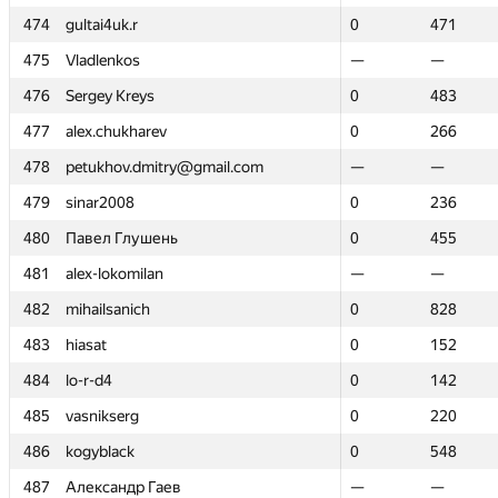
474
474
gultai4uk.r
gultai4uk.r
0
0
471
471
475
475
Vladlenkos
Vladlenkos
—
—
—
—
476
476
Sergey Kreys
Sergey Kreys
0
0
483
483
477
477
alex.chukharev
alex.chukharev
0
0
266
266
478
478
petukhov.dmitry@gmail.com
petukhov.dmitry@gmail.com
—
—
—
—
479
479
sinar2008
sinar2008
0
0
236
236
480
480
Павел Глушень
Павел Глушень
0
0
455
455
481
481
alex-lokomilan
alex-lokomilan
—
—
—
—
482
482
mihailsanich
mihailsanich
0
0
828
828
483
483
hiasat
hiasat
0
0
152
152
484
484
lo-r-d4
lo-r-d4
0
0
142
142
485
485
vasnikserg
vasnikserg
0
0
220
220
486
486
kogyblack
kogyblack
0
0
548
548
487
487
Александр Гаев
Александр Гаев
—
—
—
—