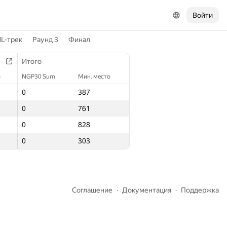
Войти
L-трек
Раунд 3
Финал
Итого
Итого
о
о
NGP30 Sum
NGP30 Sum
Мин. место
Мин. место
0
0
387
387
0
0
761
761
0
0
828
828
0
0
303
303
Соглашение
Документация
Поддержка