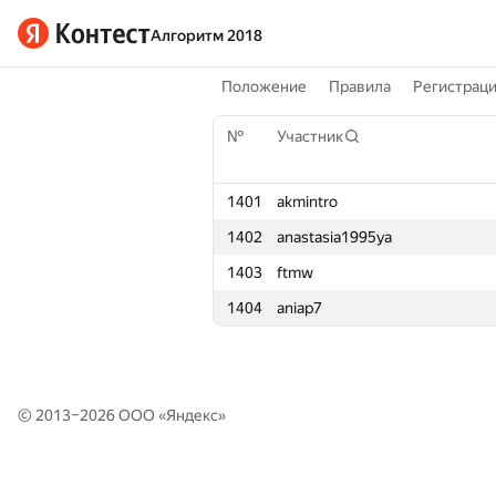
Алгоритм 2018
Положение
Правила
Регистрац
№
№
Участник
Участник
1401
1401
akmintro
akmintro
1402
1402
anastasia1995ya
anastasia1995ya
1403
1403
ftmw
ftmw
1404
1404
aniap7
aniap7
© 2013–2026 ООО «
Яндекс
»