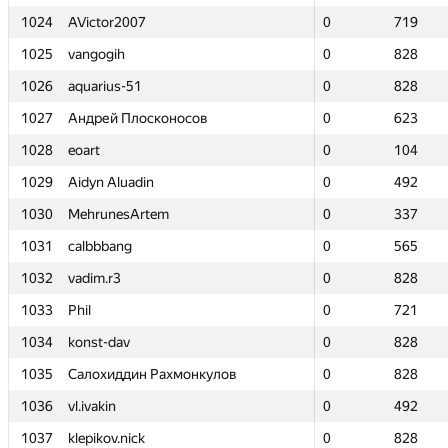
1024
1024
AVictor2007
AVictor2007
0
0
719
719
1025
1025
vangogih
vangogih
0
0
828
828
1026
1026
aquarius-51
aquarius-51
0
0
828
828
1027
1027
Андрей Плосконосов
Андрей Плосконосов
0
0
623
623
1028
1028
eoart
eoart
0
0
104
104
1029
1029
Aidyn Aluadin
Aidyn Aluadin
0
0
492
492
1030
1030
MehrunesArtem
MehrunesArtem
0
0
337
337
1031
1031
calbbbang
calbbbang
0
0
565
565
1032
1032
vadim.r3
vadim.r3
0
0
828
828
1033
1033
Phil
Phil
0
0
721
721
1034
1034
konst-dav
konst-dav
0
0
828
828
1035
1035
Салохиддин Рахмонкулов
Салохиддин Рахмонкулов
0
0
828
828
1036
1036
vl.ivakin
vl.ivakin
0
0
492
492
1037
1037
klepikov.nick
klepikov.nick
0
0
828
828