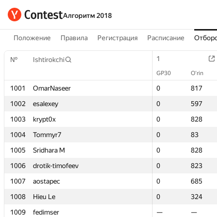
Алгоритм 2018
Положение
Правила
Регистрация
Расписание
Отборо
1
1
№
№
Ishtirokchi
Ishtirokchi
GP30
GP30
O‘rin
O‘rin
1001
1001
OmarNaseer
OmarNaseer
0
0
817
817
1002
1002
esalexey
esalexey
0
0
597
597
1003
1003
krypt0x
krypt0x
0
0
828
828
1004
1004
Tommyr7
Tommyr7
0
0
83
83
1005
1005
Sridhara M
Sridhara M
0
0
828
828
1006
1006
drotik-timofeev
drotik-timofeev
0
0
823
823
1007
1007
aostapec
aostapec
0
0
685
685
1008
1008
Hieu Le
Hieu Le
0
0
324
324
1009
1009
fedimser
fedimser
—
—
—
—