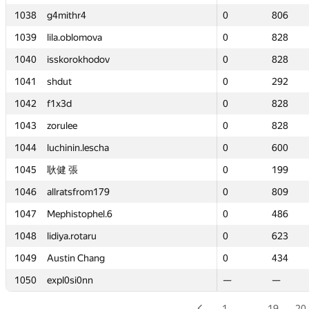
1038
1038
g4mithr4
g4mithr4
0
0
806
806
1039
1039
lila.oblomova
lila.oblomova
0
0
828
828
1040
1040
isskorokhodov
isskorokhodov
0
0
828
828
1041
1041
shdut
shdut
0
0
292
292
1042
1042
f1x3d
f1x3d
0
0
828
828
1043
1043
zorulee
zorulee
0
0
828
828
1044
1044
luchinin.lescha
luchinin.lescha
0
0
600
600
1045
1045
耿健 張
耿健 張
0
0
199
199
1046
1046
allratsfrom179
allratsfrom179
0
0
809
809
1047
1047
Mephistophel.6
Mephistophel.6
0
0
486
486
1048
1048
lidiya.rotaru
lidiya.rotaru
0
0
623
623
1049
1049
Austin Chang
Austin Chang
0
0
434
434
1050
1050
expl0si0nn
expl0si0nn
—
—
—
—
1
…
19
20