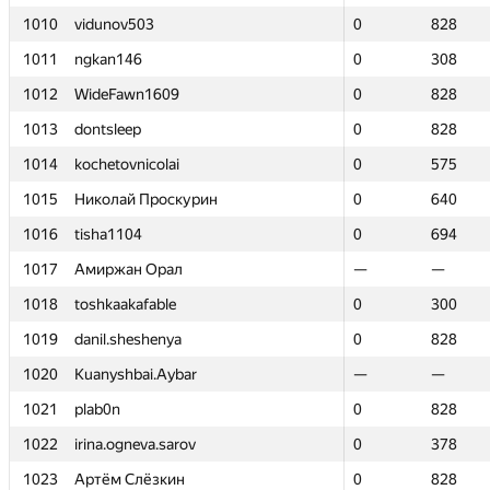
1010
1010
vidunov503
vidunov503
0
0
828
828
1011
1011
ngkan146
ngkan146
0
0
308
308
1012
1012
WideFawn1609
WideFawn1609
0
0
828
828
1013
1013
dontsleep
dontsleep
0
0
828
828
1014
1014
kochetovnicolai
kochetovnicolai
0
0
575
575
1015
1015
Николай Проскурин
Николай Проскурин
0
0
640
640
1016
1016
tisha1104
tisha1104
0
0
694
694
1017
1017
Амиржан Орал
Амиржан Орал
—
—
—
—
1018
1018
toshkaakafable
toshkaakafable
0
0
300
300
1019
1019
danil.sheshenya
danil.sheshenya
0
0
828
828
1020
1020
Kuanyshbai.Aybar
Kuanyshbai.Aybar
—
—
—
—
1021
1021
plab0n
plab0n
0
0
828
828
1022
1022
irina.ogneva.sarov
irina.ogneva.sarov
0
0
378
378
1023
1023
Артём Слёзкин
Артём Слёзкин
0
0
828
828