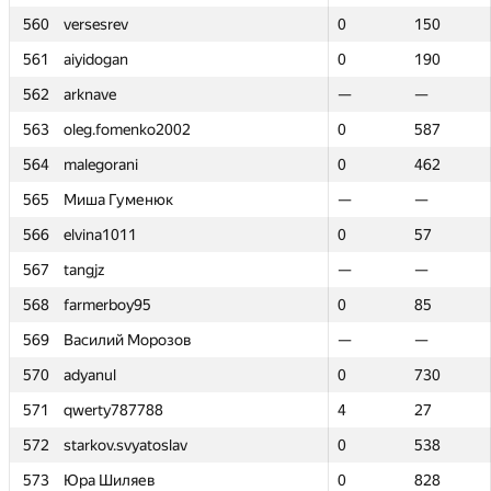
560
560
versesrev
versesrev
0
0
150
150
561
561
aiyidogan
aiyidogan
0
0
190
190
562
562
arknave
arknave
—
—
—
—
563
563
oleg.fomenko2002
oleg.fomenko2002
0
0
587
587
564
564
malegorani
malegorani
0
0
462
462
565
565
Миша Гуменюк
Миша Гуменюк
—
—
—
—
566
566
elvina1011
elvina1011
0
0
57
57
567
567
tangjz
tangjz
—
—
—
—
568
568
farmerboy95
farmerboy95
0
0
85
85
569
569
Василий Морозов
Василий Морозов
—
—
—
—
570
570
adyanul
adyanul
0
0
730
730
571
571
qwerty787788
qwerty787788
4
4
27
27
572
572
starkov.svyatoslav
starkov.svyatoslav
0
0
538
538
573
573
Юра Шиляев
Юра Шиляев
0
0
828
828