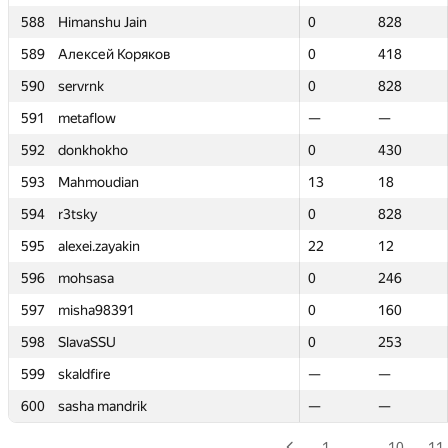
588
588
Himanshu Jain
Himanshu Jain
0
0
828
828
589
589
Алексей Коряков
Алексей Коряков
0
0
418
418
590
590
servrnk
servrnk
0
0
828
828
591
591
metaflow
metaflow
—
—
—
—
592
592
donkhokho
donkhokho
0
0
430
430
593
593
Mahmoudian
Mahmoudian
13
13
18
18
594
594
r3tsky
r3tsky
0
0
828
828
595
595
alexei.zayakin
alexei.zayakin
22
22
12
12
596
596
mohsasa
mohsasa
0
0
246
246
597
597
misha98391
misha98391
0
0
160
160
598
598
SlavaSSU
SlavaSSU
0
0
253
253
599
599
skaldfire
skaldfire
—
—
—
—
600
600
sasha mandrik
sasha mandrik
—
—
—
—
1
…
10
11