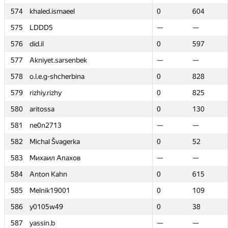
574
574
khaled.ismaeel
khaled.ismaeel
0
0
604
604
575
575
LDDD5
LDDD5
—
—
—
—
576
576
did.il
did.il
0
0
597
597
577
577
Akniyet.sarsenbek
Akniyet.sarsenbek
—
—
—
—
578
578
o.l.e.g-shcherbina
o.l.e.g-shcherbina
0
0
828
828
579
579
rizhiy.rizhy
rizhiy.rizhy
0
0
825
825
580
580
aritossa
aritossa
0
0
130
130
581
581
ne0n2713
ne0n2713
—
—
—
—
582
582
Michal Švagerka
Michal Švagerka
0
0
52
52
583
583
Михаил Апахов
Михаил Апахов
—
—
—
—
584
584
Anton Kahn
Anton Kahn
0
0
615
615
585
585
Melnik19001
Melnik19001
0
0
109
109
586
586
y0105w49
y0105w49
0
0
38
38
587
587
yassin.b
yassin.b
—
—
—
—