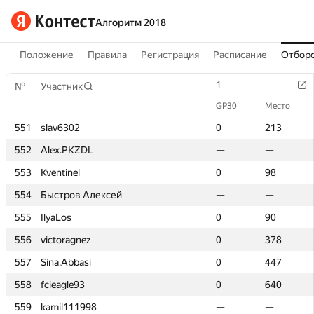
Алгоритм 2018
Положение
Правила
Регистрация
Расписание
Отборо
1
1
№
№
Участник
Участник
GP30
GP30
Место
Место
551
551
slav6302
slav6302
0
0
213
213
552
552
Alex.PKZDL
Alex.PKZDL
—
—
—
—
553
553
Kventinel
Kventinel
0
0
98
98
554
554
Быстров Алексей
Быстров Алексей
—
—
—
—
555
555
IlyaLos
IlyaLos
0
0
90
90
556
556
victoragnez
victoragnez
0
0
378
378
557
557
Sina.Abbasi
Sina.Abbasi
0
0
447
447
558
558
fcieagle93
fcieagle93
0
0
640
640
559
559
kamil111998
kamil111998
—
—
—
—