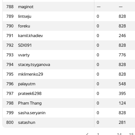
788
788
maginot
maginot
—
—
—
—
789
789
lintseju
lintseju
0
0
828
828
790
790
foreku
foreku
0
0
828
828
791
791
kamil.khadiev
kamil.khadiev
0
0
246
246
792
792
SDI091
SDI091
0
0
828
828
793
793
vvarty
vvarty
0
0
776
776
794
794
stacey.tsyganova
stacey.tsyganova
0
0
828
828
795
795
mklimenko29
mklimenko29
0
0
828
828
796
796
palayutm
palayutm
0
0
548
548
797
797
prateek6298
prateek6298
0
0
395
395
798
798
Pham Thang
Pham Thang
0
0
124
124
799
799
sasha.seryanin
sasha.seryanin
0
0
828
828
800
800
satashun
satashun
0
0
281
281
1
…
14
15