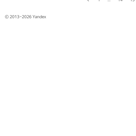
© 2013–2026
Yandex