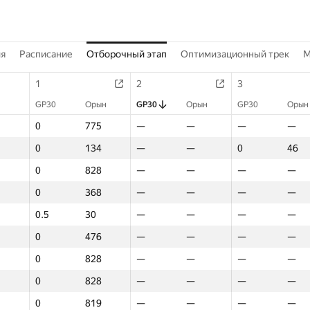
ия
Расписание
Отборочный этап
Оптимизационный трек
M
1
2
3
GP30
Орын
GP30
Орын
GP30
Орын
0
775
—
—
—
—
0
134
—
—
0
46
0
828
—
—
—
—
0
368
—
—
—
—
0.5
30
—
—
—
—
0
476
—
—
—
—
0
828
—
—
—
—
0
828
—
—
—
—
0
819
—
—
—
—