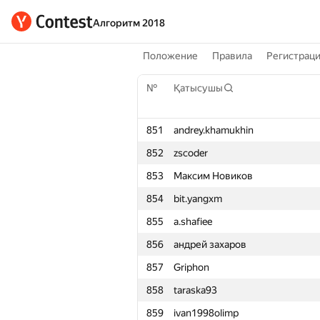
Алгоритм 2018
Положение
Правила
Регистрац
№
Қатысушы
851
andrey.khamukhin
852
zscoder
853
Максим Новиков
854
bit.yangxm
855
a.shafiee
856
андрей захаров
857
Griphon
858
taraska93
859
ivan1998olimp