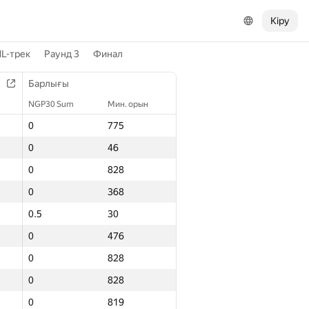
Кіру
L-трек
Раунд 3
Финал
Барлығы
NGP30 Sum
Мин. орын
0
775
0
46
0
828
0
368
0.5
30
0
476
0
828
0
828
0
819