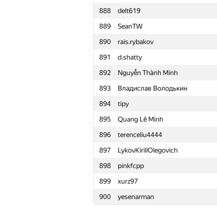
888
delt619
865
dmakienko2017
889
SeanTW
866
Манаев Руслан
890
rais.rybakov
867
Shraddhesh Singh
891
d.shatty
868
nikich340
892
Nguyễn Thành Minh
869
sdeleers
893
Владислав Володькин
870
Sofi3681
894
tipy
871
e.verganz
895
Quang Lê Minh
872
KhaustovPavel
896
terenceliu4444
873
sergeisuvorov1
897
LykovKirillOlegovich
874
equocredite
898
pinkfcpp
875
Diextra
899
xurz97
876
mtropets
900
yesenarman
877
佳宏 段
878
konst007@tut.by