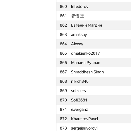
860
lnfedorov
861
馨儀 王
862
Евгений Магдин
863
amaksay
864
Alexey
865
dmakienko2017
866
Манаев Руслан
867
Shraddhesh Singh
868
nikich340
869
sdeleers
870
Sofi3681
871
e.verganz
872
KhaustovPavel
№
Қатысушы
873
sergeisuvorov1