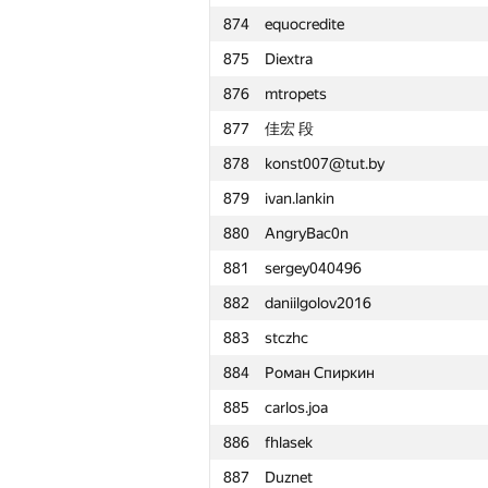
874
equocredite
851
andrey.khamukhin
875
Diextra
852
zscoder
876
mtropets
853
Максим Новиков
877
佳宏 段
854
bit.yangxm
878
konst007@tut.by
855
a.shafiee
879
ivan.lankin
856
андрей захаров
880
AngryBac0n
857
Griphon
881
sergey040496
858
taraska93
882
daniilgolov2016
859
ivan1998olimp
883
stczhc
860
lnfedorov
884
Роман Спиркин
861
馨儀 王
885
carlos.joa
862
Евгений Магдин
886
fhlasek
863
amaksay
887
Duznet
864
Alexey