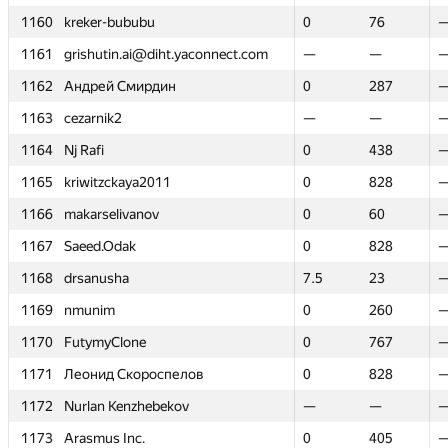
1160
1160
kreker-bububu
kreker-bububu
0
0
76
76
1161
1161
grishutin.ai@diht.yaconnect.com
grishutin.ai@diht.yaconnect.com
—
—
—
—
1162
1162
Андрей Смирдин
Андрей Смирдин
0
0
287
287
1163
1163
cezarnik2
cezarnik2
—
—
—
—
1164
1164
Nj Rafi
Nj Rafi
0
0
438
438
1165
1165
kriwitzckaya2011
kriwitzckaya2011
0
0
828
828
1166
1166
makarselivanov
makarselivanov
0
0
60
60
1167
1167
Saeed.Odak
Saeed.Odak
0
0
828
828
1168
1168
drsanusha
drsanusha
7.5
7.5
23
23
1169
1169
nmunim
nmunim
0
0
260
260
1170
1170
FutymyClone
FutymyClone
0
0
767
767
1171
1171
Леонид Скороспелов
Леонид Скороспелов
0
0
828
828
1172
1172
Nurlan Kenzhebekov
Nurlan Kenzhebekov
—
—
—
—
1173
1173
Arasmus Inc.
Arasmus Inc.
0
0
405
405