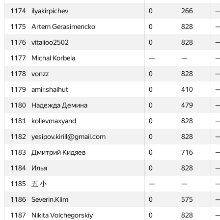
1174
1174
ilyakirpichev
ilyakirpichev
0
0
266
266
1175
1175
Artem Gerasimencko
Artem Gerasimencko
0
0
828
828
1176
1176
vitalioo2502
vitalioo2502
0
0
828
828
1177
1177
Michal Korbela
Michal Korbela
—
—
—
—
1178
1178
vonzz
vonzz
0
0
828
828
1179
1179
amir.shaihut
amir.shaihut
0
0
410
410
1180
1180
Надежда Демина
Надежда Демина
0
0
479
479
1181
1181
kolievmaxyand
kolievmaxyand
0
0
828
828
1182
1182
yesipov.kirill@gmail.com
yesipov.kirill@gmail.com
0
0
828
828
1183
1183
Дмитрий Кидяев
Дмитрий Кидяев
0
0
716
716
1184
1184
Илья
Илья
0
0
828
828
1185
1185
五 小
五 小
—
—
—
—
1186
1186
Severin.Klim
Severin.Klim
0
0
575
575
1187
1187
Nikita Volchegorskiy
Nikita Volchegorskiy
0
0
828
828