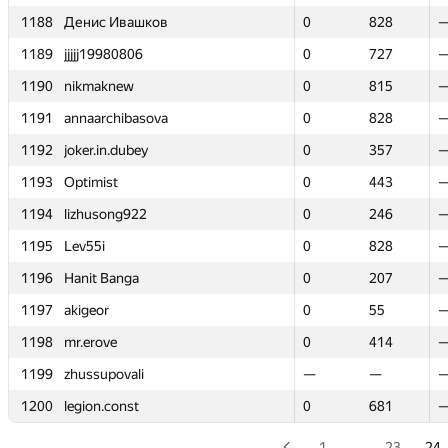
1188
1188
Денис Ивашков
Денис Ивашков
0
0
828
828
1189
1189
jjjjj19980806
jjjjj19980806
0
0
727
727
1190
1190
nikmaknew
nikmaknew
0
0
815
815
1191
1191
annaarchibasova
annaarchibasova
0
0
828
828
1192
1192
joker.in.dubey
joker.in.dubey
0
0
357
357
1193
1193
Optimist
Optimist
0
0
443
443
1194
1194
lizhusong922
lizhusong922
0
0
246
246
1195
1195
Lev55i
Lev55i
0
0
828
828
1196
1196
Hanit Banga
Hanit Banga
0
0
207
207
1197
1197
akigeor
akigeor
0
0
55
55
1198
1198
mr.erove
mr.erove
0
0
414
414
1199
1199
zhussupovali
zhussupovali
—
—
—
—
1200
1200
legion.const
legion.const
0
0
681
681
1
…
23
24