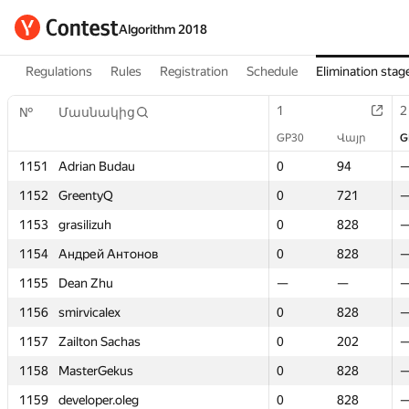
Algorithm 2018
Regulations
Rules
Registration
Schedule
Elimination stag
1
1
2
2
№
№
Մասնակից
Մասնակից
GP30
GP30
Վայր
Վայր
G
G
1151
1151
Adrian Budau
Adrian Budau
0
0
94
94
1152
1152
GreentyQ
GreentyQ
0
0
721
721
1153
1153
grasilizuh
grasilizuh
0
0
828
828
1154
1154
Андрей Антонов
Андрей Антонов
0
0
828
828
1155
1155
Dean Zhu
Dean Zhu
—
—
—
—
1156
1156
smirvicalex
smirvicalex
0
0
828
828
1157
1157
Zailton Sachas
Zailton Sachas
0
0
202
202
1158
1158
MasterGekus
MasterGekus
0
0
828
828
1159
1159
developer.oleg
developer.oleg
0
0
828
828