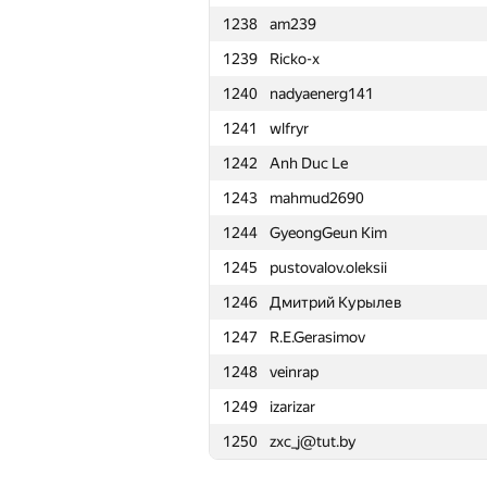
1238
am239
1215
Алексей Трилис
1239
Ricko-x
1216
Sergey Shcheglov
1240
nadyaenerg141
1217
Евгения
1241
wlfryr
1218
krishnaanaril
1242
Anh Duc Le
1219
EA5
1243
mahmud2690
1220
yevshin
1244
GyeongGeun Kim
1221
hloshkin
1245
pustovalov.oleksii
1222
zimpha
1246
Дмитрий Курылев
1223
MrKaStep
1247
R.E.Gerasimov
1224
Yufan Huang
1248
veinrap
1225
oYASo
1249
izarizar
1226
minhpdn
1250
zxc_j@tut.by
1227
Lerto1L
1228
godeeper