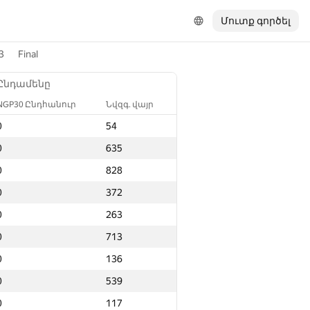
Մուտք գործել
3
Final
Ընդամենը
NGP30 Ընդհանուր
Նվզգ. վայր
0
54
0
635
0
828
0
372
0
263
0
713
0
136
0
539
0
117