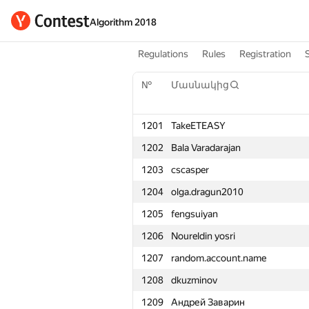
Algorithm 2018
Regulations
Rules
Registration
№
Մասնակից
1201
TakeETEASY
1202
Bala Varadarajan
1203
cscasper
1204
olga.dragun2010
1205
fengsuiyan
1206
Noureldin yosri
1207
random.account.name
1208
dkuzminov
1209
Андрей Заварин