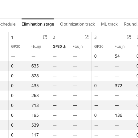
Schedule
Elimination stage
Optimization track
ML track
Round 
1
2
3
GP30
Վայր
GP30
Վայր
GP30
Վայր
—
—
—
—
0
54
0
635
—
—
—
—
0
828
—
—
—
—
0
435
—
—
0
372
0
263
—
—
—
—
0
713
—
—
—
—
0
195
—
—
0
136
0
539
—
—
—
—
0
117
—
—
—
—