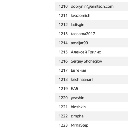
1210
dobrynin@aimtech.com
1211
kvaziomich
1212
ladisgin
1213
taosama2017
1214
amaljat99
1215
Алексей Трилис
1216
Sergey Shcheglov
1217
Евгения
1218
krishnaanaril
1219
EA5
1220
yevshin
1221
hloshkin
1222
zimpha
№
Մասնակից
1223
MrKaStep