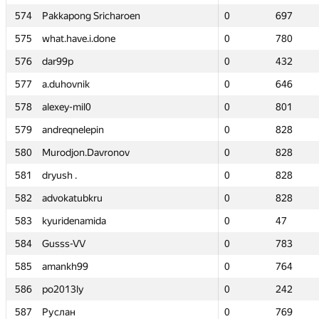
574
574
Pakkapong Sricharoen
Pakkapong Sricharoen
0
0
697
697
575
575
what.have.i.done
what.have.i.done
0
0
780
780
576
576
dar99p
dar99p
0
0
432
432
577
577
a.duhovnik
a.duhovnik
0
0
646
646
578
578
alexey-mil0
alexey-mil0
0
0
801
801
579
579
andreqnelepin
andreqnelepin
0
0
828
828
580
580
Murodjon.Davronov
Murodjon.Davronov
0
0
828
828
581
581
dryush .
dryush .
0
0
828
828
582
582
advokatubkru
advokatubkru
0
0
828
828
583
583
kyuridenamida
kyuridenamida
0
0
47
47
584
584
Gusss-VV
Gusss-VV
0
0
783
783
585
585
amankh99
amankh99
0
0
764
764
586
586
po2013ly
po2013ly
0
0
242
242
587
587
Руслан
Руслан
0
0
769
769