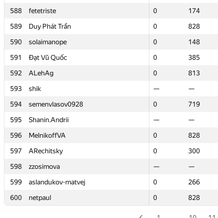
588
588
fetetriste
fetetriste
0
0
174
174
589
589
Duy Phát Trần
Duy Phát Trần
0
0
828
828
590
590
solaimanope
solaimanope
0
0
148
148
591
591
Đạt Vũ Quốc
Đạt Vũ Quốc
0
0
385
385
592
592
ALehAg
ALehAg
0
0
813
813
593
593
shik
shik
—
—
—
—
594
594
semenvlasov0928
semenvlasov0928
0
0
719
719
595
595
Shanin.Andrii
Shanin.Andrii
—
—
—
—
596
596
MelnikoffVA
MelnikoffVA
0
0
828
828
597
597
ARechitsky
ARechitsky
0
0
300
300
598
598
zzosimova
zzosimova
—
—
—
—
599
599
aslandukov-matvej
aslandukov-matvej
0
0
266
266
600
600
netpaul
netpaul
0
0
828
828
1
…
10
11