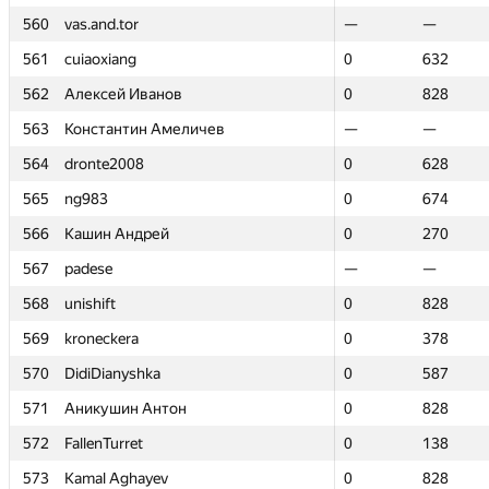
560
560
vas.and.tor
vas.and.tor
—
—
—
—
561
561
cuiaoxiang
cuiaoxiang
0
0
632
632
562
562
Алексей Иванов
Алексей Иванов
0
0
828
828
563
563
Константин Амеличев
Константин Амеличев
—
—
—
—
564
564
dronte2008
dronte2008
0
0
628
628
565
565
ng983
ng983
0
0
674
674
566
566
Кашин Андрей
Кашин Андрей
0
0
270
270
567
567
padese
padese
—
—
—
—
568
568
unishift
unishift
0
0
828
828
569
569
kroneckera
kroneckera
0
0
378
378
570
570
DidiDianyshka
DidiDianyshka
0
0
587
587
571
571
Аникушин Антон
Аникушин Антон
0
0
828
828
572
572
FallenTurret
FallenTurret
0
0
138
138
573
573
Kamal Aghayev
Kamal Aghayev
0
0
828
828