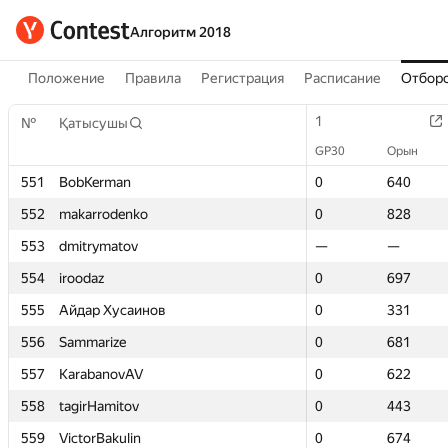
Алгоритм 2018
Положение
Правила
Регистрация
Расписание
Отборо
1
1
№
№
Қатысушы
Қатысушы
GP30
GP30
Орын
Орын
551
551
BobKerman
BobKerman
0
0
640
640
552
552
makarrodenko
makarrodenko
0
0
828
828
553
553
dmitrymatov
dmitrymatov
—
—
—
—
554
554
iroodaz
iroodaz
0
0
697
697
555
555
Айдар Хусаинов
Айдар Хусаинов
0
0
331
331
556
556
Sammarize
Sammarize
0
0
681
681
557
557
KarabanovAV
KarabanovAV
0
0
622
622
558
558
tagirHamitov
tagirHamitov
0
0
443
443
559
559
VictorBakulin
VictorBakulin
0
0
674
674