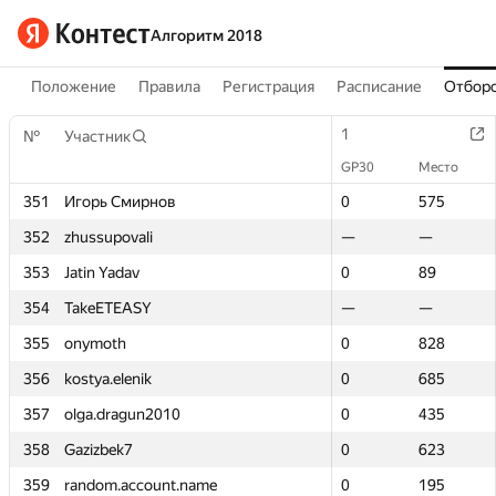
Алгоритм 2018
Положение
Правила
Регистрация
Расписание
Отборо
1
1
№
№
Участник
Участник
GP30
GP30
Место
Место
351
351
Игорь Смирнов
Игорь Смирнов
0
0
575
575
352
352
zhussupovali
zhussupovali
—
—
—
—
353
353
Jatin Yadav
Jatin Yadav
0
0
89
89
354
354
TakeETEASY
TakeETEASY
—
—
—
—
355
355
onymoth
onymoth
0
0
828
828
356
356
kostya.elenik
kostya.elenik
0
0
685
685
357
357
olga.dragun2010
olga.dragun2010
0
0
435
435
358
358
Gazizbek7
Gazizbek7
0
0
623
623
359
359
random.account.name
random.account.name
0
0
195
195