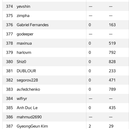
374
374
yevshin
yevshin
—
—
—
—
375
375
zimpha
zimpha
—
—
—
—
376
376
Gabriel Fernandes
Gabriel Fernandes
0
0
163
163
377
377
godeeper
godeeper
—
—
—
—
378
378
maxinua
maxinua
0
0
519
519
379
379
harlovm
harlovm
0
0
792
792
380
380
Shiz0
Shiz0
0
0
828
828
381
381
DUBLOUR
DUBLOUR
0
0
233
233
382
382
segorov228
segorov228
0
0
471
471
383
383
av.fedchenko
av.fedchenko
0
0
789
789
384
384
wlfryr
wlfryr
—
—
—
—
385
385
Anh Duc Le
Anh Duc Le
0
0
435
435
386
386
mahmud2690
mahmud2690
—
—
—
—
387
387
GyeongGeun Kim
GyeongGeun Kim
2
2
29
29