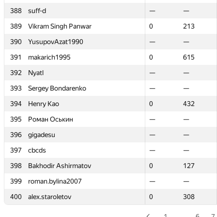
388
388
suff-d
suff-d
—
—
—
—
389
389
Vikram Singh Panwar
Vikram Singh Panwar
0
0
213
213
390
390
YusupovAzat1990
YusupovAzat1990
—
—
—
—
391
391
makarich1995
makarich1995
0
0
615
615
392
392
Nyatl
Nyatl
—
—
—
—
393
393
Sergey Bondarenko
Sergey Bondarenko
—
—
—
—
394
394
Henry Kao
Henry Kao
0
0
432
432
395
395
Роман Оськин
Роман Оськин
—
—
—
—
396
396
gigadesu
gigadesu
—
—
—
—
397
397
cbcds
cbcds
—
—
—
—
398
398
Bakhodir Ashirmatov
Bakhodir Ashirmatov
0
0
127
127
399
399
roman.bylina2007
roman.bylina2007
—
—
—
—
400
400
alex.staroletov
alex.staroletov
0
0
308
308
1
…
6
7