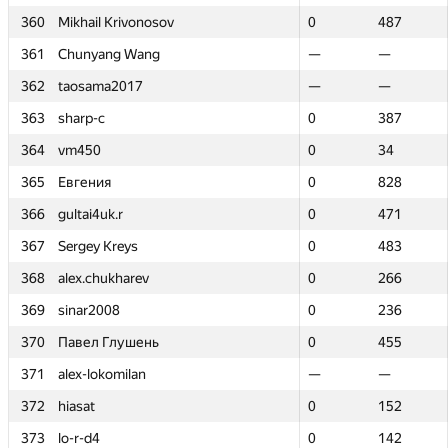
360
360
Mikhail Krivonosov
Mikhail Krivonosov
0
0
487
487
361
361
Chunyang Wang
Chunyang Wang
—
—
—
—
362
362
taosama2017
taosama2017
—
—
—
—
363
363
sharp-c
sharp-c
0
0
387
387
364
364
vm450
vm450
0
0
34
34
365
365
Евгения
Евгения
0
0
828
828
366
366
gultai4uk.r
gultai4uk.r
0
0
471
471
367
367
Sergey Kreys
Sergey Kreys
0
0
483
483
368
368
alex.chukharev
alex.chukharev
0
0
266
266
369
369
sinar2008
sinar2008
0
0
236
236
370
370
Павел Глушень
Павел Глушень
0
0
455
455
371
371
alex-lokomilan
alex-lokomilan
—
—
—
—
372
372
hiasat
hiasat
0
0
152
152
373
373
lo-r-d4
lo-r-d4
0
0
142
142