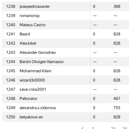
1238
1238
joaopedroaxavier
joaopedroaxavier
0
0
368
368
1239
1239
romariorop
romariorop
—
—
—
—
1240
1240
Mateus Castro
Mateus Castro
—
—
—
—
1241
1241
Beard
Beard
0
0
828
828
1242
1242
AlexJokel
AlexJokel
0
0
828
828
1243
1243
Alexander Gorodnev
Alexander Gorodnev
—
—
—
—
1244
1244
Barish Oksigen Namazov
Barish Oksigen Namazov
—
—
—
—
1245
1245
Mohammad Kilani
Mohammad Kilani
0
0
828
828
1246
1246
wizard3d3000
wizard3d3000
0
0
828
828
1247
1247
sava-cska2001
sava-cska2001
—
—
—
—
1248
1248
Peltorator
Peltorator
0
0
467
467
1249
1249
alexandra.s.sidorova
alexandra.s.sidorova
0
0
755
755
1250
1250
belyakova-an
belyakova-an
0
0
828
828
1
…
23
24