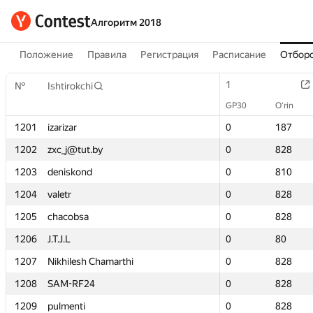
Алгоритм 2018
Положение
Правила
Регистрация
Расписание
Отборо
1
1
№
№
Ishtirokchi
Ishtirokchi
GP30
GP30
O‘rin
O‘rin
1201
1201
izarizar
izarizar
0
0
187
187
1202
1202
zxc_j@tut.by
zxc_j@tut.by
0
0
828
828
1203
1203
deniskond
deniskond
0
0
810
810
1204
1204
valetr
valetr
0
0
828
828
1205
1205
chacobsa
chacobsa
0
0
828
828
1206
1206
J.T.J.L
J.T.J.L
0
0
80
80
1207
1207
Nikhilesh Chamarthi
Nikhilesh Chamarthi
0
0
828
828
1208
1208
SAM-RF24
SAM-RF24
0
0
828
828
1209
1209
pulmenti
pulmenti
0
0
828
828