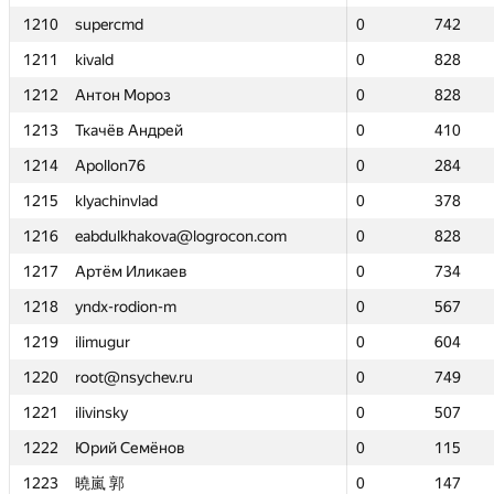
1210
1210
supercmd
supercmd
0
0
742
742
1211
1211
kivald
kivald
0
0
828
828
1212
1212
Антон Мороз
Антон Мороз
0
0
828
828
1213
1213
Ткачёв Андрей
Ткачёв Андрей
0
0
410
410
1214
1214
Apollon76
Apollon76
0
0
284
284
1215
1215
klyachinvlad
klyachinvlad
0
0
378
378
1216
1216
eabdulkhakova@logrocon.com
eabdulkhakova@logrocon.com
0
0
828
828
1217
1217
Артём Иликаев
Артём Иликаев
0
0
734
734
1218
1218
yndx-rodion-m
yndx-rodion-m
0
0
567
567
1219
1219
ilimugur
ilimugur
0
0
604
604
1220
1220
root@nsychev.ru
root@nsychev.ru
0
0
749
749
1221
1221
ilivinsky
ilivinsky
0
0
507
507
1222
1222
Юрий Семёнов
Юрий Семёнов
0
0
115
115
1223
1223
曉嵐 郭
曉嵐 郭
0
0
147
147