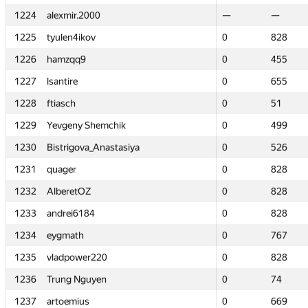
1224
1224
alexmir.2000
alexmir.2000
—
—
—
—
1225
1225
tyulen4ikov
tyulen4ikov
0
0
828
828
1226
1226
hamzqq9
hamzqq9
0
0
455
455
1227
1227
lsantire
lsantire
0
0
655
655
1228
1228
ftiasch
ftiasch
0
0
51
51
1229
1229
Yevgeny Shemchik
Yevgeny Shemchik
0
0
499
499
1230
1230
Bistrigova_Anastasiya
Bistrigova_Anastasiya
0
0
526
526
1231
1231
quager
quager
0
0
828
828
1232
1232
AlberetOZ
AlberetOZ
0
0
828
828
1233
1233
andrei6184
andrei6184
0
0
828
828
1234
1234
eygmath
eygmath
0
0
767
767
1235
1235
vladpower220
vladpower220
0
0
828
828
1236
1236
Trung Nguyen
Trung Nguyen
0
0
74
74
1237
1237
artoemius
artoemius
0
0
669
669