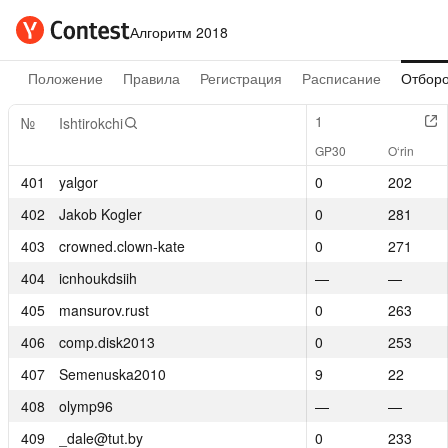
Алгоритм 2018
Положение
Правила
Регистрация
Расписание
Отборо
1
1
№
№
Ishtirokchi
Ishtirokchi
GP30
GP30
O‘rin
O‘rin
401
401
yalgor
yalgor
0
0
202
202
402
402
Jakob Kogler
Jakob Kogler
0
0
281
281
403
403
crowned.clown-kate
crowned.clown-kate
0
0
271
271
404
404
icnhoukdsiih
icnhoukdsiih
—
—
—
—
405
405
mansurov.rust
mansurov.rust
0
0
263
263
406
406
comp.disk2013
comp.disk2013
0
0
253
253
407
407
Semenuska2010
Semenuska2010
9
9
22
22
408
408
olymp96
olymp96
—
—
—
—
409
409
_dale@tut.by
_dale@tut.by
0
0
233
233