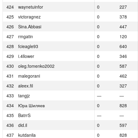
424
424
waynetuinfor
waynetuinfor
0
0
227
227
425
425
victoragnez
victoragnez
0
0
378
378
426
426
Sina.Abbasi
Sina.Abbasi
0
0
447
447
427
427
rmgatin
rmgatin
0
0
120
120
428
428
fcieagle93
fcieagle93
0
0
640
640
429
429
i.4llower
i.4llower
0
0
346
346
430
430
oleg.fomenko2002
oleg.fomenko2002
0
0
587
587
431
431
malegorani
malegorani
0
0
462
462
432
432
aleex.fil
aleex.fil
0
0
327
327
433
433
tangjz
tangjz
—
—
—
—
434
434
Юра Шиляев
Юра Шиляев
0
0
828
828
435
435
BatrrS
BatrrS
—
—
—
—
436
436
did.il
did.il
0
0
597
597
437
437
kutdanila
kutdanila
0
0
828
828