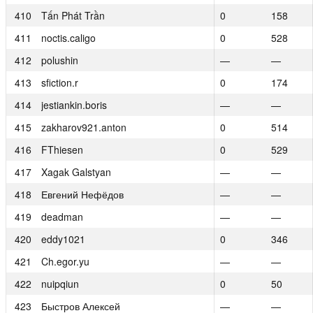
410
410
Tấn Phát Trần
Tấn Phát Trần
0
0
158
158
411
411
noctis.caligo
noctis.caligo
0
0
528
528
412
412
polushin
polushin
—
—
—
—
413
413
sfiction.r
sfiction.r
0
0
174
174
414
414
jestiankin.boris
jestiankin.boris
—
—
—
—
415
415
zakharov921.anton
zakharov921.anton
0
0
514
514
416
416
FThiesen
FThiesen
0
0
529
529
417
417
Xagak Galstyan
Xagak Galstyan
—
—
—
—
418
418
Евгений Нефёдов
Евгений Нефёдов
—
—
—
—
419
419
deadman
deadman
—
—
—
—
420
420
eddy1021
eddy1021
0
0
346
346
421
421
Ch.egor.yu
Ch.egor.yu
—
—
—
—
422
422
nuipqiun
nuipqiun
0
0
50
50
423
423
Быстров Алексей
Быстров Алексей
—
—
—
—