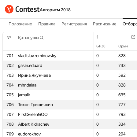
Алгоритм 2018
Положение
Правила
Регистрация
Расписание
Отборо
1
1
№
№
Қатысушы
Қатысушы
GP30
GP30
Орын
Орын
701
701
vladislav.remidovsky
vladislav.remidovsky
0
0
828
828
702
702
gasin.eduard
gasin.eduard
0
0
733
733
703
703
Ирина Якунчева
Ирина Якунчева
0
0
592
592
704
704
mhndalaa
mhndalaa
0
0
828
828
705
705
jamalir
jamalir
0
0
635
635
706
706
Тихон Гришечкин
Тихон Гришечкин
0
0
777
777
707
707
FirstGreenGOO
FirstGreenGOO
0
0
793
793
708
708
Albert Kidrachev
Albert Kidrachev
0
0
334
334
709
709
eudorokhov
eudorokhov
0
0
294
294