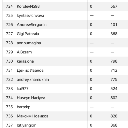
724
724
KorolevNS98
KorolevNS98
0
0
567
567
725
725
kyntsevichvova
kyntsevichvova
—
—
—
—
726
726
AndrewSergunin
AndrewSergunin
0
0
101
101
727
727
Gigi Pataraia
Gigi Pataraia
0
0
368
368
728
728
annbumagina
annbumagina
—
—
—
—
729
729
Al3zzam
Al3zzam
—
—
—
—
730
730
karas.ona
karas.ona
0
0
798
798
731
731
Денис Иванов
Денис Иванов
0
0
712
712
732
732
andrey.khamukhin
andrey.khamukhin
0
0
775
775
733
733
kai977
kai977
0
0
524
524
734
734
Huseyn Haciyev
Huseyn Haciyev
0
0
802
802
735
735
bartekp
bartekp
—
—
—
—
736
736
Максим Новиков
Максим Новиков
0
0
828
828
737
737
bit.yangxm
bit.yangxm
0
0
368
368