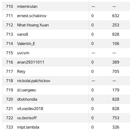
710
710
mtemirulan
mtemirulan
—
—
—
—
711
711
ernest.schakirov
ernest.schakirov
0
0
632
632
712
712
Nhat Hoang Xuan
Nhat Hoang Xuan
0
0
253
253
713
713
vano8
vano8
0
0
828
828
714
714
Valentin_E
Valentin_E
0
0
106
106
715
715
uvcvm
uvcvm
—
—
—
—
716
716
anan29311011
anan29311011
0
0
389
389
717
717
Rety
Rety
0
0
705
705
718
718
nickolai.palchickov
nickolai.palchickov
—
—
—
—
719
719
d.i.sergeev
d.i.sergeev
0
0
179
179
720
720
dtskhondia
dtskhondia
0
0
828
828
721
721
vit.vasilev2018
vit.vasilev2018
0
0
828
828
722
722
vu.borisoff
vu.borisoff
0
0
753
753
723
723
mipt.lambda
mipt.lambda
0
0
326
326