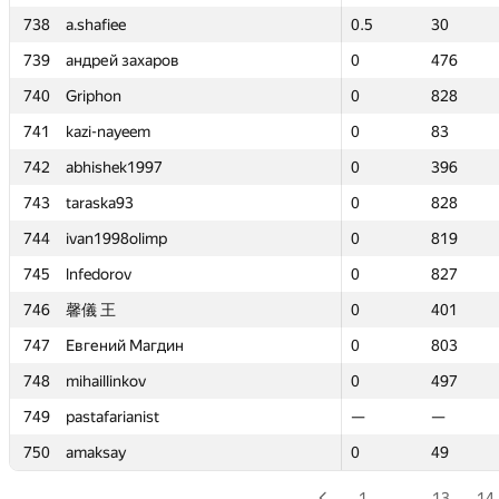
738
738
a.shafiee
a.shafiee
0.5
0.5
30
30
739
739
андрей захаров
андрей захаров
0
0
476
476
740
740
Griphon
Griphon
0
0
828
828
741
741
kazi-nayeem
kazi-nayeem
0
0
83
83
742
742
abhishek1997
abhishek1997
0
0
396
396
743
743
taraska93
taraska93
0
0
828
828
744
744
ivan1998olimp
ivan1998olimp
0
0
819
819
745
745
lnfedorov
lnfedorov
0
0
827
827
746
746
馨儀 王
馨儀 王
0
0
401
401
747
747
Евгений Магдин
Евгений Магдин
0
0
803
803
748
748
mihaillinkov
mihaillinkov
0
0
497
497
749
749
pastafarianist
pastafarianist
—
—
—
—
750
750
amaksay
amaksay
0
0
49
49
1
…
13
14