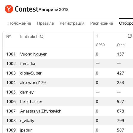
Алгоритм 2018
Положение
Правила
Регистрация
Расписание
Отборо
1
1
№
№
Ishtirokchi
Ishtirokchi
GP30
GP30
O‘rin
O‘rin
1001
1001
Vuong Nguyen
Vuong Nguyen
0
0
157
157
1002
1002
famafka
famafka
—
—
—
—
1003
1003
diplaySuper
diplaySuper
0
0
427
427
1004
1004
alex.world179
alex.world179
0
0
253
253
1005
1005
darnley
darnley
—
—
—
—
1006
1006
helikthacker
helikthacker
0
0
527
527
1007
1007
Anastasiya.Zhyrkevich
Anastasiya.Zhyrkevich
0
0
678
678
1008
1008
e_vitaliy
e_vitaliy
0
0
799
799
1009
1009
jpsbur
jpsbur
0
0
587
587