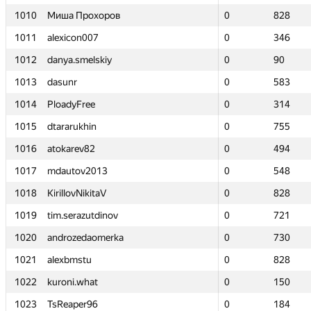
1010
1010
Миша Прохоров
Миша Прохоров
0
0
828
828
1011
1011
alexicon007
alexicon007
0
0
346
346
1012
1012
danya.smelskiy
danya.smelskiy
0
0
90
90
1013
1013
dasunr
dasunr
0
0
583
583
1014
1014
PloadyFree
PloadyFree
0
0
314
314
1015
1015
dtararukhin
dtararukhin
0
0
755
755
1016
1016
atokarev82
atokarev82
0
0
494
494
1017
1017
mdautov2013
mdautov2013
0
0
548
548
1018
1018
KirillovNikitaV
KirillovNikitaV
0
0
828
828
1019
1019
tim.serazutdinov
tim.serazutdinov
0
0
721
721
1020
1020
androzedaomerka
androzedaomerka
0
0
730
730
1021
1021
alexbmstu
alexbmstu
0
0
828
828
1022
1022
kuroni.what
kuroni.what
0
0
150
150
1023
1023
TsReaper96
TsReaper96
0
0
184
184