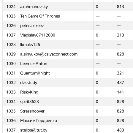
1024
1024
a.rahmanovsky
a.rahmanovsky
0
0
813
813
1025
1025
Teh Game Of Thrones
Teh Game Of Thrones
—
—
—
—
1026
1026
peter.alexeev
peter.alexeev
—
—
—
—
1027
1027
Vladislav07112000
Vladislav07112000
0
0
213
213
1028
1028
lkmaks126
lkmaks126
—
—
—
—
1029
1029
a_sinyukov@cs.yaconnect.com
a_sinyukov@cs.yaconnect.com
0
0
828
828
1030
1030
Leemur-Anton
Leemur-Anton
—
—
—
—
1031
1031
QuantumKnight
QuantumKnight
0
0
321
321
1032
1032
dvr.study
dvr.study
0
0
487
487
1033
1033
RiskyKing
RiskyKing
0
0
141
141
1034
1034
spirit3628
spirit3628
0
0
828
828
1035
1035
Stresshoover
Stresshoover
0
0
828
828
1036
1036
Максим Гордиенко
Максим Гордиенко
0
0
828
828
1037
1037
stellos@tut.by
stellos@tut.by
0
0
483
483