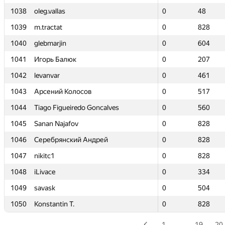
1038
1038
oleg.vallas
oleg.vallas
0
0
48
48
1039
1039
m.tractat
m.tractat
0
0
828
828
1040
1040
glebmarjin
glebmarjin
0
0
604
604
1041
1041
Игорь Балюк
Игорь Балюк
0
0
207
207
1042
1042
levanvar
levanvar
0
0
461
461
1043
1043
Арсений Колосов
Арсений Колосов
0
0
517
517
1044
1044
Tiago Figueiredo Goncalves
Tiago Figueiredo Goncalves
0
0
560
560
1045
1045
Sanan Najafov
Sanan Najafov
0
0
828
828
1046
1046
Серебрянский Андрей
Серебрянский Андрей
0
0
828
828
1047
1047
nikitc1
nikitc1
0
0
828
828
1048
1048
iLivace
iLivace
0
0
334
334
1049
1049
savask
savask
0
0
504
504
1050
1050
Konstantin T.
Konstantin T.
0
0
828
828
1
…
19
20