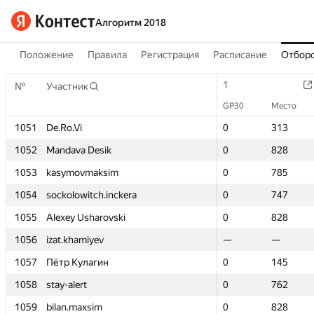
Алгоритм 2018
Положение
Правила
Регистрация
Расписание
Отборо
1
1
№
№
Участник
Участник
GP30
GP30
Место
Место
1051
1051
De.Ro.Vi
De.Ro.Vi
0
0
313
313
1052
1052
Mandava Desik
Mandava Desik
0
0
828
828
1053
1053
kasymovmaksim
kasymovmaksim
0
0
785
785
1054
1054
sockolowitch.inckera
sockolowitch.inckera
0
0
747
747
1055
1055
Alexey Usharovski
Alexey Usharovski
0
0
828
828
1056
1056
izat.khamiyev
izat.khamiyev
—
—
—
—
1057
1057
Пётр Кулагин
Пётр Кулагин
0
0
145
145
1058
1058
stay-alert
stay-alert
0
0
762
762
1059
1059
bilan.maxsim
bilan.maxsim
0
0
828
828