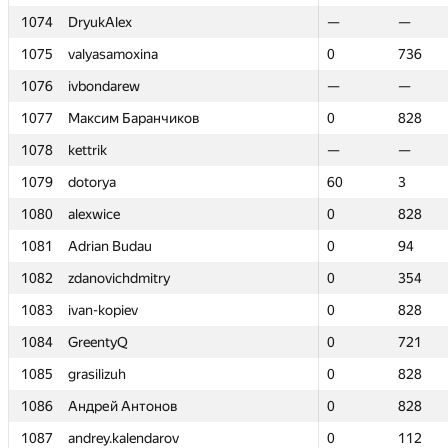
1074
1074
DryukAlex
DryukAlex
—
—
—
—
1075
1075
valyasamoxina
valyasamoxina
0
0
736
736
1076
1076
ivbondarew
ivbondarew
—
—
—
—
1077
1077
Максим Баранчиков
Максим Баранчиков
0
0
828
828
1078
1078
kettrik
kettrik
—
—
—
—
1079
1079
dotorya
dotorya
60
60
3
3
1080
1080
alexwice
alexwice
0
0
828
828
1081
1081
Adrian Budau
Adrian Budau
0
0
94
94
1082
1082
zdanovichdmitry
zdanovichdmitry
0
0
354
354
1083
1083
ivan-kopiev
ivan-kopiev
0
0
828
828
1084
1084
GreentyQ
GreentyQ
0
0
721
721
1085
1085
grasilizuh
grasilizuh
0
0
828
828
1086
1086
Андрей Антонов
Андрей Антонов
0
0
828
828
1087
1087
andrey.kalendarov
andrey.kalendarov
0
0
112
112