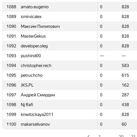
1088
1088
amato.eugenio
amato.eugenio
0
0
828
828
1089
1089
smirvicalex
smirvicalex
0
0
828
828
1090
1090
Максим Пилипович
Максим Пилипович
0
0
828
828
1091
1091
MasterGekus
MasterGekus
0
0
828
828
1092
1092
developer.oleg
developer.oleg
0
0
828
828
1093
1093
pushind00
pushind00
—
—
—
—
1094
1094
christopher.rech
christopher.rech
0
0
583
583
1095
1095
petruchcho
petruchcho
0
0
615
615
1096
1096
JKS.PL
JKS.PL
0
0
162
162
1097
1097
Андрей Смирдин
Андрей Смирдин
0
0
287
287
1098
1098
Nj Rafi
Nj Rafi
0
0
438
438
1099
1099
kriwitzckaya2011
kriwitzckaya2011
0
0
828
828
1100
1100
makarselivanov
makarselivanov
0
0
60
60
1
…
20
21