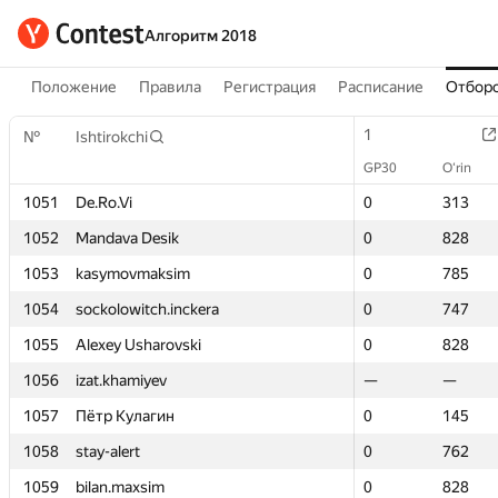
Алгоритм 2018
Положение
Правила
Регистрация
Расписание
Отборо
1
1
№
№
Ishtirokchi
Ishtirokchi
GP30
GP30
O‘rin
O‘rin
1051
1051
De.Ro.Vi
De.Ro.Vi
0
0
313
313
1052
1052
Mandava Desik
Mandava Desik
0
0
828
828
1053
1053
kasymovmaksim
kasymovmaksim
0
0
785
785
1054
1054
sockolowitch.inckera
sockolowitch.inckera
0
0
747
747
1055
1055
Alexey Usharovski
Alexey Usharovski
0
0
828
828
1056
1056
izat.khamiyev
izat.khamiyev
—
—
—
—
1057
1057
Пётр Кулагин
Пётр Кулагин
0
0
145
145
1058
1058
stay-alert
stay-alert
0
0
762
762
1059
1059
bilan.maxsim
bilan.maxsim
0
0
828
828