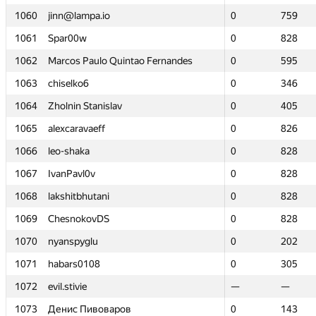
1060
1060
jinn@lampa.io
jinn@lampa.io
0
0
759
759
1061
1061
Spar00w
Spar00w
0
0
828
828
1062
1062
Marcos Paulo Quintao Fernandes
Marcos Paulo Quintao Fernandes
0
0
595
595
1063
1063
chiselko6
chiselko6
0
0
346
346
1064
1064
Zholnin Stanislav
Zholnin Stanislav
0
0
405
405
1065
1065
alexcaravaeff
alexcaravaeff
0
0
826
826
1066
1066
leo-shaka
leo-shaka
0
0
828
828
1067
1067
IvanPavl0v
IvanPavl0v
0
0
828
828
1068
1068
lakshitbhutani
lakshitbhutani
0
0
828
828
1069
1069
ChesnokovDS
ChesnokovDS
0
0
828
828
1070
1070
nyanspyglu
nyanspyglu
0
0
202
202
1071
1071
habars0108
habars0108
0
0
305
305
1072
1072
evil.stivie
evil.stivie
—
—
—
—
1073
1073
Денис Пивоваров
Денис Пивоваров
0
0
143
143