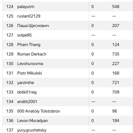
124
124
palayutm
palayutm
0
0
548
548
125
125
ruslan02129
ruslan02129
—
—
—
—
126
126
Паша Щеснович
Паша Щеснович
0
0
207
207
127
127
volpe95
volpe95
—
—
—
—
128
128
Pham Thang
Pham Thang
0
0
124
124
129
129
Roman Derkach
Roman Derkach
0
0
735
735
130
130
Levshunovma
Levshunovma
0
0
227
227
131
131
Piotr Mikulski
Piotr Mikulski
0
0
168
168
132
132
yarzinthe
yarzinthe
0
0
721
721
133
133
dolik01reg
dolik01reg
0
0
709
709
134
134
andtit2001
andtit2001
—
—
—
—
135
135
000 Anatoly Tolstobrov
000 Anatoly Tolstobrov
0
0
98
98
136
136
Levon Muradyan
Levon Muradyan
0
0
184
184
137
137
yury.grushetsky
yury.grushetsky
—
—
—
—