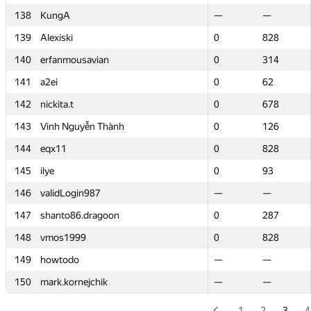
138
138
KungA
KungA
—
—
—
—
139
139
Alexiski
Alexiski
0
0
828
828
140
140
erfanmousavian
erfanmousavian
0
0
314
314
141
141
a2ei
a2ei
0
0
62
62
142
142
nickita.t
nickita.t
0
0
678
678
143
143
Vinh Nguyễn Thành
Vinh Nguyễn Thành
0
0
126
126
144
144
eqx11
eqx11
0
0
828
828
145
145
ilye
ilye
0
0
93
93
146
146
validLogin987
validLogin987
—
—
—
—
147
147
shanto86.dragoon
shanto86.dragoon
0
0
287
287
148
148
vmos1999
vmos1999
0
0
828
828
149
149
howtodo
howtodo
—
—
—
—
150
150
mark.kornejchik
mark.kornejchik
—
—
—
—
1
2
3
4