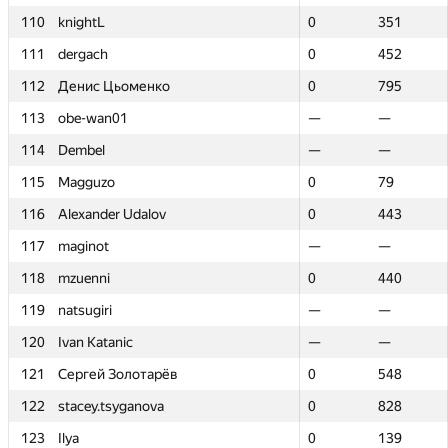
110
110
knightL
knightL
0
0
351
351
111
111
dergach
dergach
0
0
452
452
112
112
Денис Цьоменко
Денис Цьоменко
0
0
795
795
113
113
obe-wan01
obe-wan01
—
—
—
—
114
114
Dembel
Dembel
—
—
—
—
115
115
Magguzo
Magguzo
0
0
79
79
116
116
Alexander Udalov
Alexander Udalov
0
0
443
443
117
117
maginot
maginot
—
—
—
—
118
118
mzuenni
mzuenni
0
0
440
440
119
119
natsugiri
natsugiri
—
—
—
—
120
120
Ivan Katanic
Ivan Katanic
—
—
—
—
121
121
Сергей Золотарёв
Сергей Золотарёв
0
0
548
548
122
122
stacey.tsyganova
stacey.tsyganova
0
0
828
828
123
123
Ilya
Ilya
0
0
139
139