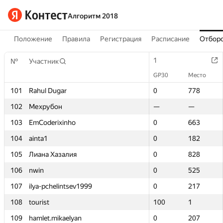
Алгоритм 2018
Положение
Правила
Регистрация
Расписание
Отборо
1
1
№
№
Участник
Участник
GP30
GP30
Место
Место
101
101
Rahul Dugar
Rahul Dugar
0
0
778
778
102
102
Мехрубон
Мехрубон
—
—
—
—
103
103
EmCoderixinho
EmCoderixinho
0
0
663
663
104
104
ainta1
ainta1
0
0
182
182
105
105
Лиана Хазалия
Лиана Хазалия
0
0
828
828
106
106
nwin
nwin
0
0
525
525
107
107
ilya-pchelintsev1999
ilya-pchelintsev1999
0
0
217
217
108
108
tourist
tourist
100
100
1
1
109
109
hamlet.mikaelyan
hamlet.mikaelyan
0
0
207
207