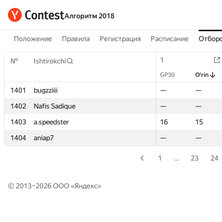
Алгоритм 2018
Положение
Правила
Регистрация
Расписание
Отборо
1
1
№
№
Ishtirokchi
Ishtirokchi
GP30
GP30
O‘rin
O‘rin
1401
1401
bugzziiii
bugzziiii
—
—
—
—
1402
1402
Nafis Sadique
Nafis Sadique
—
—
—
—
1403
1403
a.speedster
a.speedster
16
16
15
15
1404
1404
aniap7
aniap7
—
—
—
—
1
…
23
24
© 2013–2026 ООО «
Яндекс
»