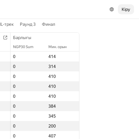
Кіру
L-трек
Раунд 3
Финал
Барлығы
NGP30 Sum
Мин. орын
0
414
0
314
0
410
0
410
0
410
0
384
0
345
0
200
0
407