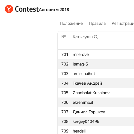
Алгоритм 2018
Положение
Правила
Регистрац
№
Қатысушы
701
mr.erove
702
Ismag-S
703
amir.shaihut
704
Ткачёв Андрей
705
Zhanbolat Kusainov
706
ekremmbal
707
Даниил Горшков
708
sergey040496
709
headsli