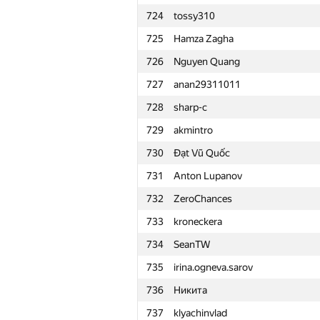
724
tossy310
701
mr.erove
725
Hamza Zagha
702
Ismag-S
726
Nguyen Quang
703
amir.shaihut
727
anan29311011
704
Ткачёв Андрей
728
sharp-c
705
Zhanbolat Kusainov
729
akmintro
706
ekremmbal
730
Đạt Vũ Quốc
707
Даниил Горшков
731
Anton Lupanov
708
sergey040496
732
ZeroChances
709
headsli
733
kroneckera
710
Zholnin Stanislav
734
SeanTW
711
Arasmus Inc.
735
irina.ogneva.sarov
712
馨儀 王
736
Никита
713
ivanger2001
737
klyachinvlad
714
warfacenikita