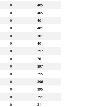
0
405
0
405
0
401
0
401
0
361
0
401
0
397
0
76
0
397
0
395
0
396
0
395
0
391
Барлығы
0
31
NGP30 Sum
Мин. орын