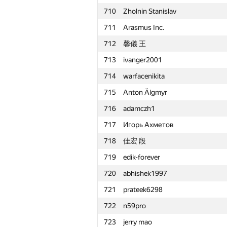
710
Zholnin Stanislav
711
Arasmus Inc.
712
馨儀 王
713
ivanger2001
714
warfacenikita
715
Anton Älgmyr
716
adamczh1
717
Игорь Ахметов
718
佳宏 段
719
edik-forever
720
abhishek1997
721
prateek6298
722
n59pro
№
Қатысушы
723
jerry mao