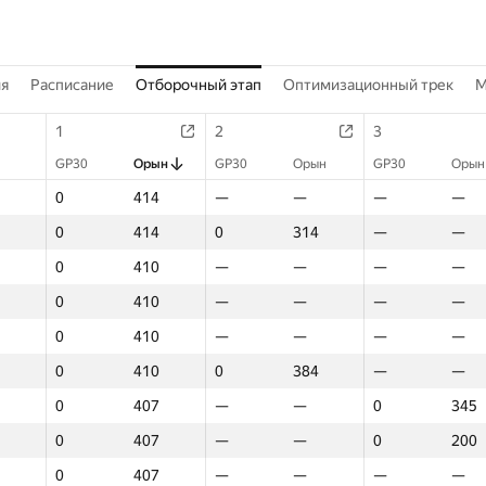
ия
Расписание
Отборочный этап
Оптимизационный трек
M
1
2
3
GP30
Орын
GP30
Орын
GP30
Орын
0
414
—
—
—
—
0
414
0
314
—
—
0
410
—
—
—
—
0
410
—
—
—
—
0
410
—
—
—
—
0
410
0
384
—
—
0
407
—
—
0
345
0
407
—
—
0
200
0
407
—
—
—
—