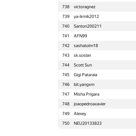
738
victoragnez
715
Anton Älgmyr
739
ya-ikmik2012
716
adamczh1
740
Santon200211
717
Игорь Ахметов
741
AFN99
718
佳宏 段
742
sashatolm18
719
edik-forever
743
sk.soslan
720
abhishek1997
744
Scott Sun
721
prateek6298
745
Gigi Pataraia
722
n59pro
746
bit.yangxm
723
jerry mao
747
Misha Prigara
724
tossy310
748
joaopedroaxavier
725
Hamza Zagha
749
Alexey
726
Nguyen Quang
750
NEU20133823
727
anan29311011
728
sharp-c