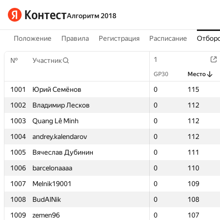
Алгоритм 2018
Положение
Правила
Регистрация
Расписание
Отборо
1
1
№
№
Участник
Участник
GP30
GP30
Место
Место
1001
1001
Юрий Семёнов
Юрий Семёнов
0
0
115
115
1002
1002
Владимир Лесков
Владимир Лесков
0
0
112
112
1003
1003
Quang Lê Minh
Quang Lê Minh
0
0
112
112
1004
1004
andrey.kalendarov
andrey.kalendarov
0
0
112
112
1005
1005
Вячеслав Дубинин
Вячеслав Дубинин
0
0
111
111
1006
1006
barcelonaaaa
barcelonaaaa
0
0
110
110
1007
1007
Melnik19001
Melnik19001
0
0
109
109
1008
1008
BudAlNik
BudAlNik
0
0
108
108
1009
1009
zemen96
zemen96
0
0
107
107