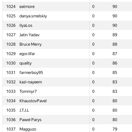
1024
1024
eatmore
eatmore
0
0
90
90
1025
1025
danya.smelskiy
danya.smelskiy
0
0
90
90
1026
1026
IlyaLos
IlyaLos
0
0
90
90
1027
1027
Jatin Yadav
Jatin Yadav
0
0
89
89
1028
1028
Bruce Merry
Bruce Merry
0
0
88
88
1029
1029
egor.lifar
egor.lifar
0
0
87
87
1030
1030
quailty
quailty
0
0
86
86
1031
1031
farmerboy95
farmerboy95
0
0
85
85
1032
1032
kazi-nayeem
kazi-nayeem
0
0
83
83
1033
1033
Tommyr7
Tommyr7
0
0
83
83
1034
1034
KhaustovPavel
KhaustovPavel
0
0
80
80
1035
1035
J.T.J.L
J.T.J.L
0
0
80
80
1036
1036
Pawel Parys
Pawel Parys
0
0
80
80
1037
1037
Magguzo
Magguzo
0
0
79
79