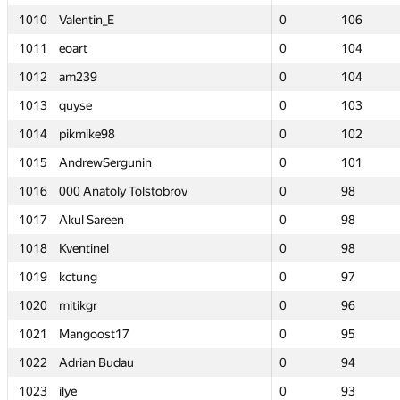
1010
1010
Valentin_E
Valentin_E
0
0
106
106
1011
1011
eoart
eoart
0
0
104
104
1012
1012
am239
am239
0
0
104
104
1013
1013
quyse
quyse
0
0
103
103
1014
1014
pikmike98
pikmike98
0
0
102
102
1015
1015
AndrewSergunin
AndrewSergunin
0
0
101
101
1016
1016
000 Anatoly Tolstobrov
000 Anatoly Tolstobrov
0
0
98
98
1017
1017
Akul Sareen
Akul Sareen
0
0
98
98
1018
1018
Kventinel
Kventinel
0
0
98
98
1019
1019
kctung
kctung
0
0
97
97
1020
1020
mitikgr
mitikgr
0
0
96
96
1021
1021
Mangoost17
Mangoost17
0
0
95
95
1022
1022
Adrian Budau
Adrian Budau
0
0
94
94
1023
1023
ilye
ilye
0
0
93
93