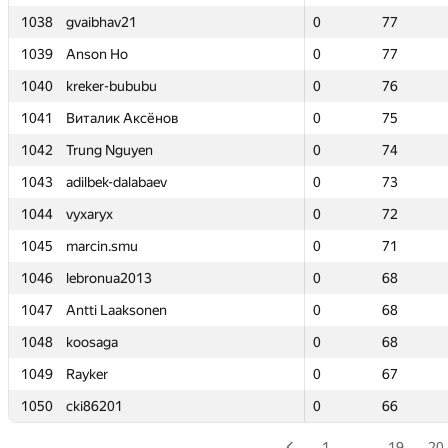
1038
1038
gvaibhav21
gvaibhav21
0
0
77
77
1039
1039
Anson Ho
Anson Ho
0
0
77
77
1040
1040
kreker-bububu
kreker-bububu
0
0
76
76
1041
1041
Виталик Аксёнов
Виталик Аксёнов
0
0
75
75
1042
1042
Trung Nguyen
Trung Nguyen
0
0
74
74
1043
1043
adilbek-dalabaev
adilbek-dalabaev
0
0
73
73
1044
1044
vyxaryx
vyxaryx
0
0
72
72
1045
1045
marcin.smu
marcin.smu
0
0
71
71
1046
1046
lebronua2013
lebronua2013
0
0
68
68
1047
1047
Antti Laaksonen
Antti Laaksonen
0
0
68
68
1048
1048
koosaga
koosaga
0
0
68
68
1049
1049
Rayker
Rayker
0
0
67
67
1050
1050
cki86201
cki86201
0
0
66
66
1
…
19
20