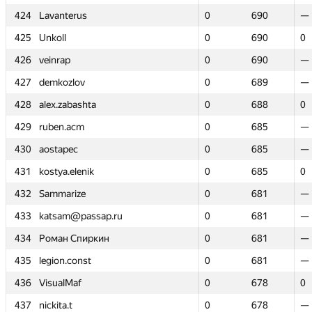
424
424
Lavanterus
Lavanterus
0
0
690
690
—
—
425
425
Unkoll
Unkoll
0
0
690
690
0
0
426
426
veinrap
veinrap
0
0
690
690
—
—
427
427
demkozlov
demkozlov
0
0
689
689
—
—
428
428
alex.zabashta
alex.zabashta
0
0
688
688
0
0
429
429
ruben.acm
ruben.acm
0
0
685
685
—
—
430
430
aostapec
aostapec
0
0
685
685
—
—
431
431
kostya.elenik
kostya.elenik
0
0
685
685
0
0
432
432
Sammarize
Sammarize
0
0
681
681
—
—
433
433
katsam@passap.ru
katsam@passap.ru
0
0
681
681
—
—
434
434
Роман Спиркин
Роман Спиркин
0
0
681
681
—
—
435
435
legion.const
legion.const
0
0
681
681
—
—
436
436
VisualMaf
VisualMaf
0
0
678
678
0
0
437
437
nickita.t
nickita.t
0
0
678
678
—
—