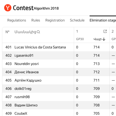
Algorithm 2018
Regulations
Rules
Registration
Schedule
Elimination stag
1
1
2
2
№
№
Մասնակից
Մասնակից
GP30
GP30
Վայր
Վայր
GP
GP
401
401
Lucas Vinicius da Costa Santana
Lucas Vinicius da Costa Santana
0
0
714
714
0
0
402
402
i.gasenko91
i.gasenko91
0
0
714
714
—
—
403
403
Noureldin yosri
Noureldin yosri
0
0
713
713
—
—
404
404
Денис Иванов
Денис Иванов
0
0
712
712
—
—
405
405
Артём Кадушко
Артём Кадушко
0
0
711
711
—
—
406
406
dolik01reg
dolik01reg
0
0
709
709
0
0
407
407
rusmih98
rusmih98
0
0
709
709
—
—
408
408
Вадим Шипко
Вадим Шипко
0
0
708
708
—
—
409
409
CoubeX
CoubeX
0
0
705
705
0
0