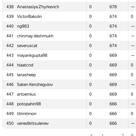
438
438
Anastasiya.Zhyrkevich
Anastasiya.Zhyrkevich
0
0
678
678
—
—
439
439
VictorBakulin
VictorBakulin
0
0
674
674
0
0
440
440
ng983
ng983
0
0
674
674
—
—
441
441
chinmay deshmukh
chinmay deshmukh
0
0
674
674
—
—
442
442
severuscat
severuscat
0
0
674
674
—
—
443
443
mayankgupta98
mayankgupta98
0
0
669
669
—
—
444
444
hiaatcnd
hiaatcnd
0
0
669
669
0
0
445
445
lanasheep
lanasheep
0
0
669
669
0
0
446
446
Saken Kenzhegulov
Saken Kenzhegulov
0
0
669
669
—
—
447
447
artoemius
artoemius
0
0
669
669
0
0
448
448
potopahin98
potopahin98
0
0
666
666
—
—
449
449
titimtimon
titimtimon
0
0
666
666
0
0
450
450
venedikttsulenev
venedikttsulenev
0
0
666
666
—
—
1
…
7
8