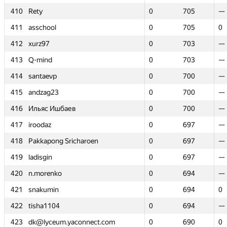
410
410
Rety
Rety
0
0
705
705
—
—
411
411
asschool
asschool
0
0
705
705
0
0
412
412
xurz97
xurz97
0
0
703
703
—
—
413
413
Q-mind
Q-mind
0
0
703
703
—
—
414
414
santaevp
santaevp
0
0
700
700
—
—
415
415
andzag23
andzag23
0
0
700
700
—
—
416
416
Ильяс Ишбаев
Ильяс Ишбаев
0
0
700
700
—
—
417
417
iroodaz
iroodaz
0
0
697
697
—
—
418
418
Pakkapong Sricharoen
Pakkapong Sricharoen
0
0
697
697
—
—
419
419
ladisgin
ladisgin
0
0
697
697
—
—
420
420
n.morenko
n.morenko
0
0
694
694
—
—
421
421
snakumin
snakumin
0
0
694
694
0
0
422
422
tisha1104
tisha1104
0
0
694
694
—
—
423
423
dk@lyceum.yaconnect.com
dk@lyceum.yaconnect.com
0
0
690
690
0
0