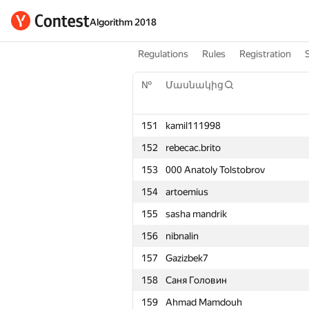
Algorithm 2018
Regulations
Rules
Registration
№
Մասնակից
151
kamil111998
152
rebecac.brito
153
000 Anatoly Tolstobrov
154
artoemius
155
sasha mandrik
156
nibnalin
157
Gazizbek7
158
Саня Головин
159
Ahmad Mamdouh