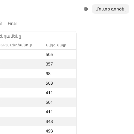
Մուտք գործել
3
Final
Ընդամենը
NGP30 Ընդհանուր
Նվզգ. վայր
0
505
0
357
0
98
0
503
0
411
0
501
0
411
0
343
0
493