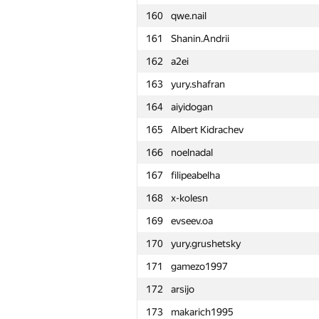
160
qwe.nail
161
Shanin.Andrii
162
a2ei
163
yury.shafran
164
aiyidogan
165
Albert Kidrachev
166
noelnadal
167
filipeabelha
168
x-kolesn
169
evseev.oa
170
yury.grushetsky
171
gamezo1997
172
arsijo
№
Մասնակից
173
makarich1995