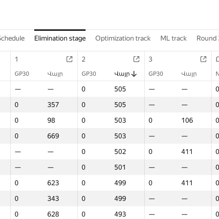
Schedule
Elimination stage
Optimization track
ML track
Round 
1
2
3
GP30
Վայր
GP30
Վայր
GP30
Վայր
—
—
0
505
—
—
0
357
0
505
—
—
0
98
0
503
0
106
0
669
0
503
—
—
—
—
0
502
0
411
—
—
0
501
—
—
0
623
0
499
0
411
0
343
0
499
—
—
0
628
0
493
—
—