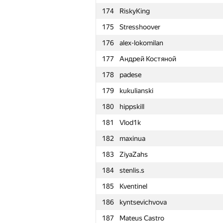
174
RiskyKing
151
kamil111998
175
Stresshoover
152
rebecac.brito
176
alex-lokomilan
153
000 Anatoly Tolstobrov
177
Андрей Костяной
154
artoemius
178
padese
155
sasha mandrik
179
kukulianski
156
nibnalin
180
hippskill
157
Gazizbek7
181
Vlod1k
158
Саня Головин
182
maxinua
159
Ahmad Mamdouh
183
ZiyaZahs
160
qwe.nail
184
stenlis.s
161
Shanin.Andrii
185
Kventinel
162
a2ei
186
kyntsevichvova
163
yury.shafran
187
Mateus Castro
164
aiyidogan