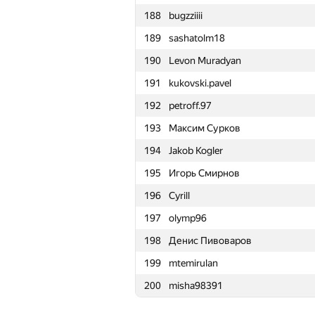
188
bugzziiii
165
Albert Kidrachev
189
sashatolm18
166
noelnadal
190
Levon Muradyan
167
filipeabelha
191
kukovski.pavel
168
x-kolesn
192
petroff.97
169
evseev.oa
193
Максим Сурков
170
yury.grushetsky
194
Jakob Kogler
171
gamezo1997
195
Игорь Смирнов
172
arsijo
196
Cyrill
173
makarich1995
197
olymp96
174
RiskyKing
198
Денис Пивоваров
175
Stresshoover
199
mtemirulan
176
alex-lokomilan
200
misha98391
177
Андрей Костяной
178
padese