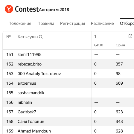
Алгоритм 2018
Положение
Правила
Регистрация
Расписание
Отборо
1
1
№
№
Қатысушы
Қатысушы
GP30
GP30
Орын
Орын
151
151
kamil111998
kamil111998
—
—
—
—
152
152
rebecac.brito
rebecac.brito
0
0
357
357
153
153
000 Anatoly Tolstobrov
000 Anatoly Tolstobrov
0
0
98
98
154
154
artoemius
artoemius
0
0
669
669
155
155
sasha mandrik
sasha mandrik
—
—
—
—
156
156
nibnalin
nibnalin
—
—
—
—
157
157
Gazizbek7
Gazizbek7
0
0
623
623
158
158
Саня Головин
Саня Головин
0
0
343
343
159
159
Ahmad Mamdouh
Ahmad Mamdouh
0
0
628
628