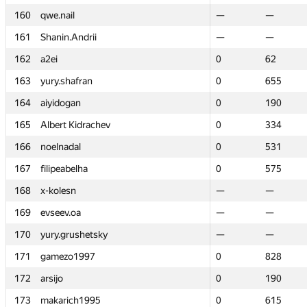
160
160
qwe.nail
qwe.nail
—
—
—
—
161
161
Shanin.Andrii
Shanin.Andrii
—
—
—
—
162
162
a2ei
a2ei
0
0
62
62
163
163
yury.shafran
yury.shafran
0
0
655
655
164
164
aiyidogan
aiyidogan
0
0
190
190
165
165
Albert Kidrachev
Albert Kidrachev
0
0
334
334
166
166
noelnadal
noelnadal
0
0
531
531
167
167
filipeabelha
filipeabelha
0
0
575
575
168
168
x-kolesn
x-kolesn
—
—
—
—
169
169
evseev.oa
evseev.oa
—
—
—
—
170
170
yury.grushetsky
yury.grushetsky
—
—
—
—
171
171
gamezo1997
gamezo1997
0
0
828
828
172
172
arsijo
arsijo
0
0
190
190
173
173
makarich1995
makarich1995
0
0
615
615