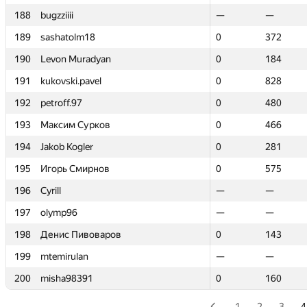
188
188
bugzziiii
bugzziiii
—
—
—
—
189
189
sashatolm18
sashatolm18
0
0
372
372
190
190
Levon Muradyan
Levon Muradyan
0
0
184
184
191
191
kukovski.pavel
kukovski.pavel
0
0
828
828
192
192
petroff.97
petroff.97
0
0
480
480
193
193
Максим Сурков
Максим Сурков
0
0
466
466
194
194
Jakob Kogler
Jakob Kogler
0
0
281
281
195
195
Игорь Смирнов
Игорь Смирнов
0
0
575
575
196
196
Cyrill
Cyrill
—
—
—
—
197
197
olymp96
olymp96
—
—
—
—
198
198
Денис Пивоваров
Денис Пивоваров
0
0
143
143
199
199
mtemirulan
mtemirulan
—
—
—
—
200
200
misha98391
misha98391
0
0
160
160
1
2
3
4