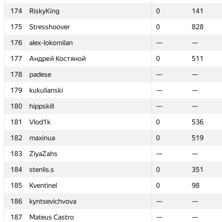
174
174
RiskyKing
RiskyKing
0
0
141
141
175
175
Stresshoover
Stresshoover
0
0
828
828
176
176
alex-lokomilan
alex-lokomilan
—
—
—
—
177
177
Андрей Костяной
Андрей Костяной
0
0
511
511
178
178
padese
padese
—
—
—
—
179
179
kukulianski
kukulianski
—
—
—
—
180
180
hippskill
hippskill
—
—
—
—
181
181
Vlod1k
Vlod1k
0
0
536
536
182
182
maxinua
maxinua
0
0
519
519
183
183
ZiyaZahs
ZiyaZahs
—
—
—
—
184
184
stenlis.s
stenlis.s
0
0
351
351
185
185
Kventinel
Kventinel
0
0
98
98
186
186
kyntsevichvova
kyntsevichvova
—
—
—
—
187
187
Mateus Castro
Mateus Castro
—
—
—
—