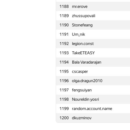
1188
mr.erove
1165
Artem Gerasimencko
1189
zhussupovali
1166
vitalioo2502
1190
Stonefeang
1167
Michal Korbela
1191
Um_nik
1168
vonzz
1192
legion.const
1169
amir.shaihut
1193
TakeETEASY
1170
Надежда Демина
1194
Bala Varadarajan
1171
kolievmaxyand
1195
cscasper
1172
yesipov.kirill@gmail.com
1196
olga.dragun2010
1173
Дмитрий Кидяев
1197
fengsuiyan
1174
Илья
1198
Noureldin yosri
1175
五 小
1199
random.account.name
1176
Severin.Klim
1200
dkuzminov
1177
Nikita Volchegorskiy
1178
Денис Ивашков