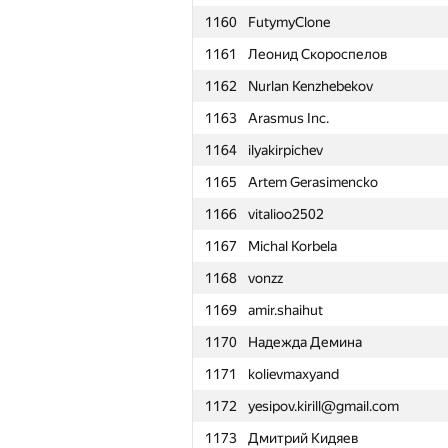
1160
FutymyClone
1161
Леонид Скороспелов
1162
Nurlan Kenzhebekov
1163
Arasmus Inc.
1164
ilyakirpichev
1165
Artem Gerasimencko
1166
vitalioo2502
1167
Michal Korbela
1168
vonzz
1169
amir.shaihut
1170
Надежда Демина
1171
kolievmaxyand
1172
yesipov.kirill@gmail.com
№
Մասնակից
1173
Дмитрий Кидяев