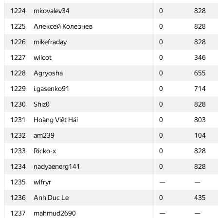
1224
1224
mkovalev34
mkovalev34
0
0
828
828
1225
1225
Алексей Колезнев
Алексей Колезнев
0
0
828
828
1226
1226
mikefraday
mikefraday
0
0
828
828
1227
1227
wilcot
wilcot
0
0
346
346
1228
1228
Agryosha
Agryosha
0
0
655
655
1229
1229
i.gasenko91
i.gasenko91
0
0
714
714
1230
1230
Shiz0
Shiz0
0
0
828
828
1231
1231
Hoàng Việt Hải
Hoàng Việt Hải
0
0
803
803
1232
1232
am239
am239
0
0
104
104
1233
1233
Ricko-x
Ricko-x
0
0
828
828
1234
1234
nadyaenerg141
nadyaenerg141
0
0
828
828
1235
1235
wlfryr
wlfryr
—
—
—
—
1236
1236
Anh Duc Le
Anh Duc Le
0
0
435
435
1237
1237
mahmud2690
mahmud2690
—
—
—
—