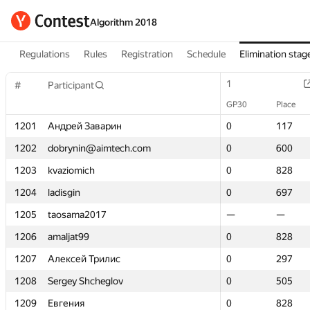
Algorithm 2018
Regulations
Rules
Registration
Schedule
Elimination stag
1
1
#
#
Participant
Participant
GP30
GP30
Place
Place
1201
1201
Андрей Заварин
Андрей Заварин
0
0
117
117
1202
1202
dobrynin@aimtech.com
dobrynin@aimtech.com
0
0
600
600
1203
1203
kvaziomich
kvaziomich
0
0
828
828
1204
1204
ladisgin
ladisgin
0
0
697
697
1205
1205
taosama2017
taosama2017
—
—
—
—
1206
1206
amaljat99
amaljat99
0
0
828
828
1207
1207
Алексей Трилис
Алексей Трилис
0
0
297
297
1208
1208
Sergey Shcheglov
Sergey Shcheglov
0
0
505
505
1209
1209
Евгения
Евгения
0
0
828
828