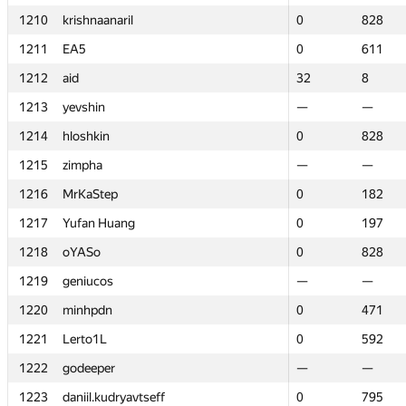
1210
1210
krishnaanaril
krishnaanaril
0
0
828
828
1211
1211
EA5
EA5
0
0
611
611
1212
1212
aid
aid
32
32
8
8
1213
1213
yevshin
yevshin
—
—
—
—
1214
1214
hloshkin
hloshkin
0
0
828
828
1215
1215
zimpha
zimpha
—
—
—
—
1216
1216
MrKaStep
MrKaStep
0
0
182
182
1217
1217
Yufan Huang
Yufan Huang
0
0
197
197
1218
1218
oYASo
oYASo
0
0
828
828
1219
1219
geniucos
geniucos
—
—
—
—
1220
1220
minhpdn
minhpdn
0
0
471
471
1221
1221
Lerto1L
Lerto1L
0
0
592
592
1222
1222
godeeper
godeeper
—
—
—
—
1223
1223
daniil.kudryavtseff
daniil.kudryavtseff
0
0
795
795