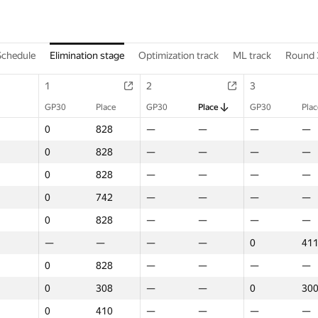
Schedule
Elimination stage
Optimization track
ML track
Round 
1
2
3
GP30
Place
GP30
Place
GP30
Plac
0
828
—
—
—
—
0
828
—
—
—
—
0
828
—
—
—
—
0
742
—
—
—
—
0
828
—
—
—
—
—
—
—
—
0
41
0
828
—
—
—
—
0
308
—
—
0
30
0
410
—
—
—
—