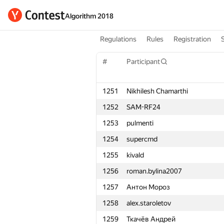
Algorithm 2018
Regulations
Rules
Registration
#
Participant
1251
Nikhilesh Chamarthi
1252
SAM-RF24
1253
pulmenti
1254
supercmd
1255
kivald
1256
roman.bylina2007
1257
Антон Мороз
1258
alex.staroletov
1259
Ткачёв Андрей