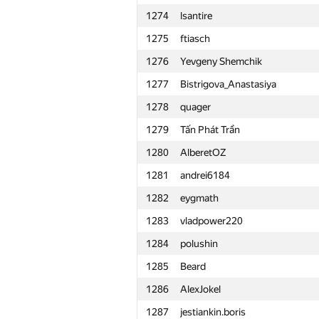
1274
lsantire
1251
Nikhilesh Chamarthi
1275
ftiasch
1252
SAM-RF24
1276
Yevgeny Shemchik
1253
pulmenti
1277
Bistrigova_Anastasiya
1254
supercmd
1278
quager
1255
kivald
1279
Tấn Phát Trần
1256
roman.bylina2007
1280
AlberetOZ
1257
Антон Мороз
1281
andrei6184
1258
alex.staroletov
1282
eygmath
1259
Ткачёв Андрей
1283
vladpower220
1260
crowned.clown-kate
1284
polushin
1261
klyachinvlad
1285
Beard
1262
icnhoukdsiih
1286
AlexJokel
1263
mansurov.rust
1287
jestiankin.boris
1264
eabdulkhakova@logrocon.com