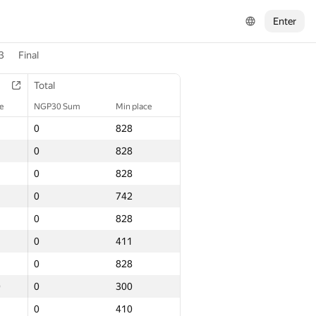
Enter
3
Final
Total
e
NGP30 Sum
Min place
0
828
0
828
0
828
0
742
0
828
1
0
411
0
828
0
0
300
0
410