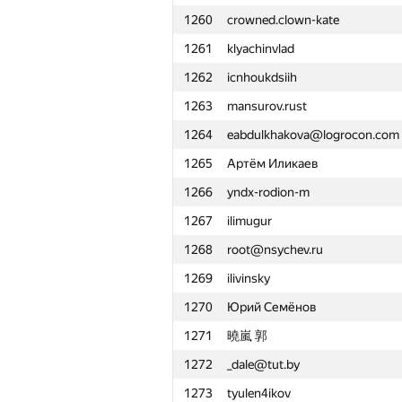
1260
crowned.clown-kate
1261
klyachinvlad
1262
icnhoukdsiih
1263
mansurov.rust
1264
eabdulkhakova@logrocon.com
1265
Артём Иликаев
1266
yndx-rodion-m
1267
ilimugur
1268
root@nsychev.ru
1269
ilivinsky
1270
Юрий Семёнов
1271
曉嵐 郭
1272
_dale@tut.by
#
Participant
1273
tyulen4ikov