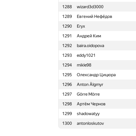
1288
wizard3d3000
1265
Артём Иликаев
1289
Евгений Нефёдов
1266
yndx-rodion-m
1290
Eryx
1267
ilimugur
1291
Андрей Ким
1268
root@nsychev.ru
1292
baira.oidopova
1269
ilivinsky
1293
eddy1021
1270
Юрий Семёнов
1294
mikle98
1271
曉嵐 郭
1295
Олександр Цицюра
1272
_dale@tut.by
1296
Anton Älgmyr
1273
tyulen4ikov
1297
Görre Mörre
1274
lsantire
1298
Артём Чернов
1275
ftiasch
1299
shadowatyy
1276
Yevgeny Shemchik
1300
antonloskutov
1277
Bistrigova_Anastasiya
1278
quager