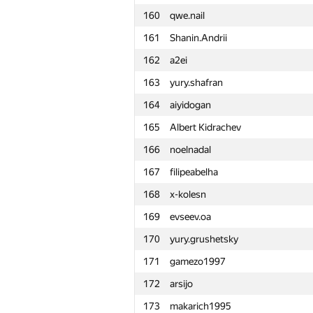
160
qwe.nail
161
Shanin.Andrii
162
a2ei
163
yury.shafran
164
aiyidogan
165
Albert Kidrachev
166
noelnadal
167
filipeabelha
168
x-kolesn
169
evseev.oa
170
yury.grushetsky
171
gamezo1997
172
arsijo
№
Ishtirokchi
173
makarich1995