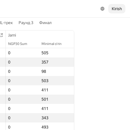
Kirish
L-трек
Раунд 3
Финал
Jami
NGP30 Sum
Minimal o‘rin
0
505
0
357
0
98
0
503
0
411
0
501
0
411
0
343
0
493