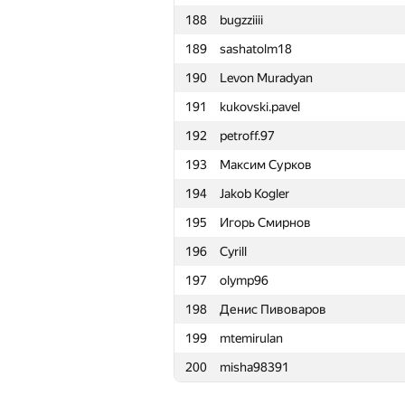
188
bugzziiii
165
Albert Kidrachev
189
sashatolm18
166
noelnadal
190
Levon Muradyan
167
filipeabelha
191
kukovski.pavel
168
x-kolesn
192
petroff.97
169
evseev.oa
193
Максим Сурков
170
yury.grushetsky
194
Jakob Kogler
171
gamezo1997
195
Игорь Смирнов
172
arsijo
196
Cyrill
173
makarich1995
197
olymp96
174
RiskyKing
198
Денис Пивоваров
175
Stresshoover
199
mtemirulan
176
alex-lokomilan
200
misha98391
177
Андрей Костяной
178
padese