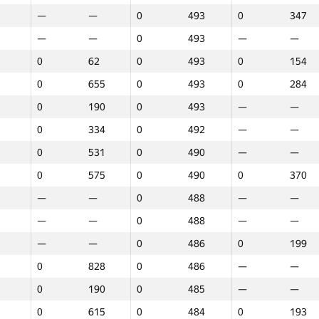
—
—
0
493
0
347
—
—
0
493
—
—
0
62
0
493
0
154
0
655
0
493
0
284
0
190
0
493
—
—
0
334
0
492
—
—
0
531
0
490
—
—
0
575
0
490
0
370
—
—
0
488
—
—
—
—
0
488
—
—
—
—
0
486
0
199
0
828
0
486
—
—
0
190
0
485
—
—
1
2
3
0
615
0
484
0
193
GP30
O‘rin
GP30
O‘rin
GP30
O‘rin