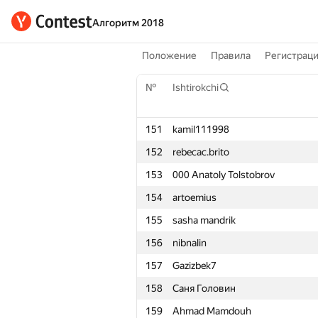
Алгоритм 2018
Положение
Правила
Регистрац
№
Ishtirokchi
151
kamil111998
152
rebecac.brito
153
000 Anatoly Tolstobrov
154
artoemius
155
sasha mandrik
156
nibnalin
157
Gazizbek7
158
Саня Головин
159
Ahmad Mamdouh