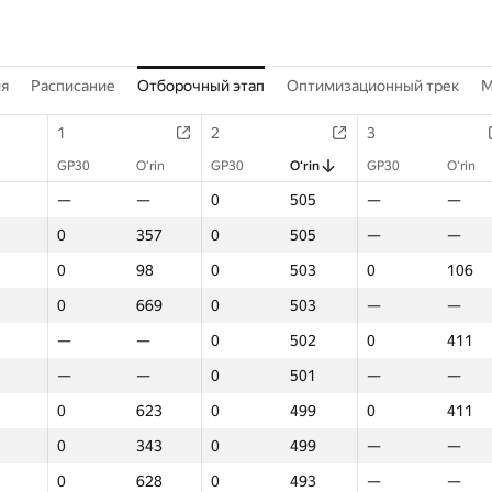
ия
Расписание
Отборочный этап
Оптимизационный трек
M
1
2
3
GP30
O‘rin
GP30
O‘rin
GP30
O‘rin
—
—
0
505
—
—
0
357
0
505
—
—
0
98
0
503
0
106
0
669
0
503
—
—
—
—
0
502
0
411
—
—
0
501
—
—
0
623
0
499
0
411
0
343
0
499
—
—
0
628
0
493
—
—