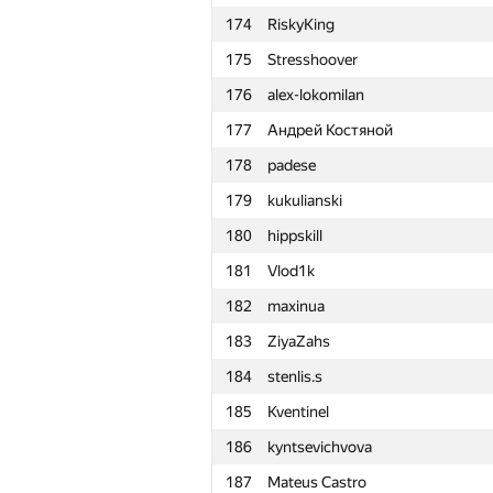
174
RiskyKing
151
kamil111998
175
Stresshoover
152
rebecac.brito
176
alex-lokomilan
153
000 Anatoly Tolstobrov
177
Андрей Костяной
154
artoemius
178
padese
155
sasha mandrik
179
kukulianski
156
nibnalin
180
hippskill
157
Gazizbek7
181
Vlod1k
158
Саня Головин
182
maxinua
159
Ahmad Mamdouh
183
ZiyaZahs
160
qwe.nail
184
stenlis.s
161
Shanin.Andrii
185
Kventinel
162
a2ei
186
kyntsevichvova
163
yury.shafran
187
Mateus Castro
164
aiyidogan