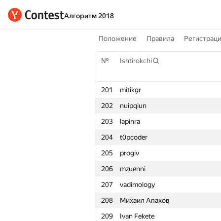
Алгоритм 2018
Положение
Правила
Регистрац
№
Ishtirokchi
201
mitikgr
202
nuipqiun
203
lapinra
204
t0pcoder
205
progiv
206
mzuenni
207
vadimology
208
Михаил Апахов
209
Ivan Fekete