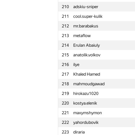
210
adskiu-sniper
211
cool.super-kulik
212
mr.barabakus
213
metaflow
214
Erulan Abaiuly
215
anatolik.volkov
216
ilye
217
Khaled Hamed
218
mahmoudgawad
219
hirokazu1020
220
kostya.elenik
221
maxymshymon
222
yahordubovik
№
Ishtirokchi
223
diraria