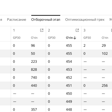
ия
Расписание
Отборочный этап
Оптимизационный трек
M
1
2
3
GP30
O‘rin
GP30
O‘rin
GP30
O‘rin
0
96
0
455
2
29
0
50
0
455
0
102
0
223
0
454
—
—
0
828
0
453
—
—
0
740
0
452
—
—
0
440
0
451
0
256
—
—
0
450
—
—
—
—
0
449
—
—
0
357
0
448
—
—