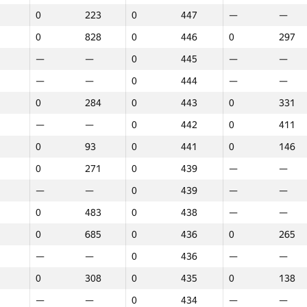
0
223
0
447
—
—
0
828
0
446
0
297
—
—
0
445
—
—
—
—
0
444
—
—
0
284
0
443
0
331
—
—
0
442
0
411
0
93
0
441
0
146
0
271
0
439
—
—
—
—
0
439
—
—
0
483
0
438
—
—
0
685
0
436
0
265
—
—
0
436
—
—
0
308
0
435
0
138
1
2
3
—
—
0
434
—
—
GP30
O‘rin
GP30
O‘rin
GP30
O‘rin