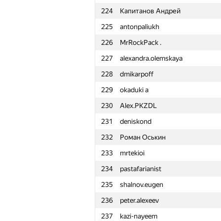
224
Капитанов Андрей
201
mitikgr
225
antonpaliukh
202
nuipqiun
226
MrRockPack .
203
lapinra
227
alexandra.olemskaya
204
t0pcoder
228
dmikarpoff
205
progiv
229
okaduki a
206
mzuenni
230
Alex.PKZDL
207
vadimology
231
deniskond
208
Михаил Апахов
232
Роман Оськин
209
Ivan Fekete
233
mrtekioi
210
adskiu-sniper
234
pastafarianist
211
cool.super-kulik
235
shalnov.eugen
212
mr.barabakus
236
peter.alexeev
213
metaflow
237
kazi-nayeem
214
Erulan Abaiuly