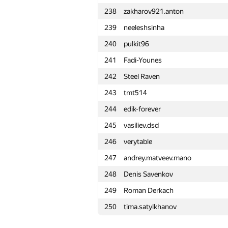
238
zakharov921.anton
215
anatolik.volkov
239
neeleshsinha
216
ilye
240
pulkit96
217
Khaled Hamed
241
Fadi-Younes
218
mahmoudgawad
242
Steel Raven
219
hirokazu1020
243
tmt514
220
kostya.elenik
244
edik-forever
221
maxymshymon
245
vasiliev.dsd
222
yahordubovik
246
verytable
223
diraria
247
andrey.matveev.mano
224
Капитанов Андрей
248
Denis Savenkov
225
antonpaliukh
249
Roman Derkach
226
MrRockPack .
250
tima.satylkhanov
227
alexandra.olemskaya
228
dmikarpoff