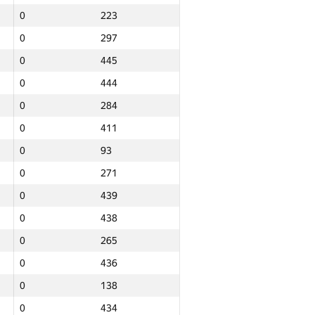
0
223
0
297
0
445
0
444
0
284
0
411
0
93
0
271
0
439
0
438
0
265
0
436
0
138
Jami
0
434
NGP30 Sum
Minimal o‘rin