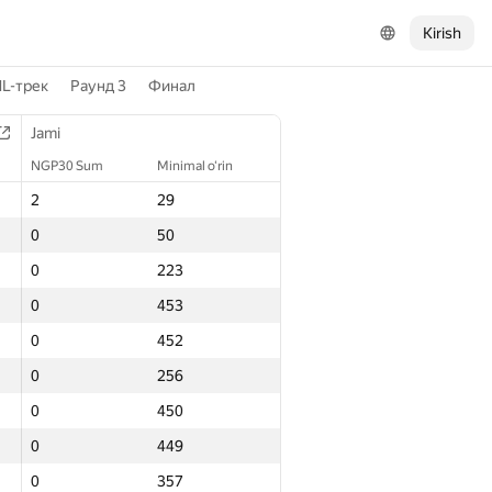
Kirish
L-трек
Раунд 3
Финал
Jami
NGP30 Sum
Minimal o‘rin
2
29
0
50
0
223
0
453
0
452
0
256
0
450
0
449
0
357