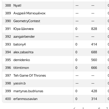
388
388
Nyatl
Nyatl
—
—
—
—
389
389
Андрей Матюшёнок
Андрей Матюшёнок
—
—
—
—
390
390
GeometryContest
GeometryContest
—
—
—
—
391
391
Юра Шиляев
Юра Шиляев
0
0
828
828
392
392
aangairbender
aangairbender
—
—
—
—
393
393
batony4
batony4
0
0
414
414
394
394
alex.zabashta
alex.zabashta
0
0
688
688
395
395
demidenko
demidenko
0
0
560
560
396
396
titimtimon
titimtimon
0
0
666
666
397
397
Teh Game Of Thrones
Teh Game Of Thrones
—
—
—
—
398
398
yassin.b
yassin.b
—
—
—
—
399
399
martynas.budriunas
martynas.budriunas
0
0
428
428
400
400
erfanmousavian
erfanmousavian
0
0
314
314
1
…
6
7