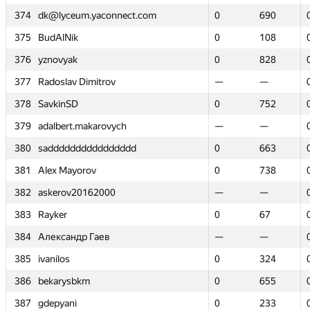
374
374
dk@lyceum.yaconnect.com
dk@lyceum.yaconnect.com
0
0
690
690
375
375
BudAlNik
BudAlNik
0
0
108
108
376
376
yznovyak
yznovyak
0
0
828
828
377
377
Radoslav Dimitrov
Radoslav Dimitrov
—
—
—
—
378
378
SavkinSD
SavkinSD
0
0
752
752
379
379
adalbert.makarovych
adalbert.makarovych
—
—
—
—
380
380
sadddddddddddddddd
sadddddddddddddddd
0
0
663
663
381
381
Alex Mayorov
Alex Mayorov
0
0
738
738
382
382
askerov20162000
askerov20162000
—
—
—
—
383
383
Rayker
Rayker
0
0
67
67
384
384
Александр Гаев
Александр Гаев
—
—
—
—
385
385
ivanilos
ivanilos
0
0
324
324
386
386
bekarysbkm
bekarysbkm
0
0
655
655
387
387
gdepyani
gdepyani
0
0
233
233