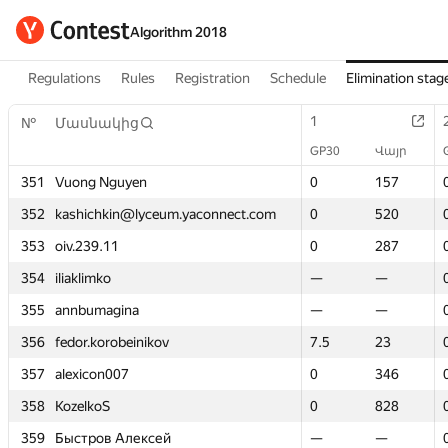
Algorithm 2018
Regulations
Rules
Registration
Schedule
Elimination stag
1
1
№
№
Մասնակից
Մասնակից
GP30
GP30
Վայր
Վայր
351
351
Vuong Nguyen
Vuong Nguyen
0
0
157
157
352
352
kashichkin@lyceum.yaconnect.com
kashichkin@lyceum.yaconnect.com
0
0
520
520
353
353
oiv.239.11
oiv.239.11
0
0
287
287
354
354
iliaklimko
iliaklimko
—
—
—
—
355
355
annbumagina
annbumagina
—
—
—
—
356
356
fedor.korobeinikov
fedor.korobeinikov
7.5
7.5
23
23
357
357
alexicon007
alexicon007
0
0
346
346
358
358
KozelkoS
KozelkoS
0
0
828
828
359
359
Быстров Алексей
Быстров Алексей
—
—
—
—