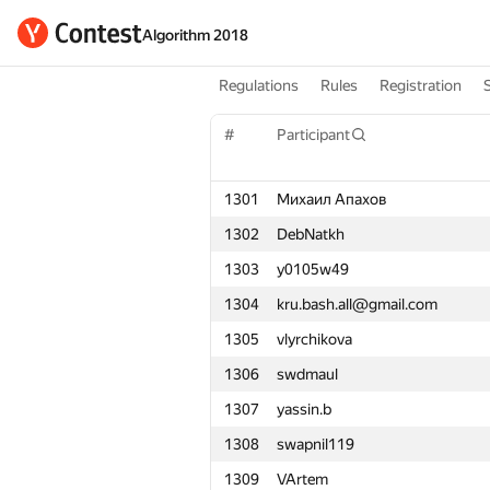
Algorithm 2018
Regulations
Rules
Registration
#
Participant
1301
Михаил Апахов
1302
DebNatkh
1303
y0105w49
1304
kru.bash.all@gmail.com
1305
vlyrchikova
1306
swdmaul
1307
yassin.b
1308
swapnil119
1309
VArtem