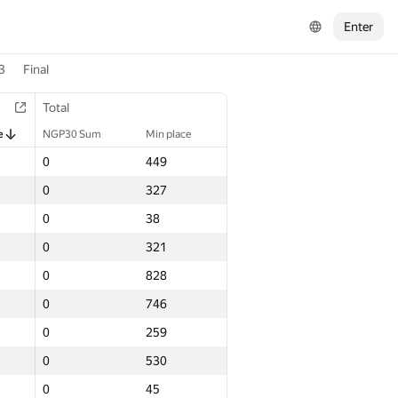
Enter
3
Final
Total
e
NGP30 Sum
Min place
0
449
0
327
0
38
0
321
0
828
0
746
0
259
0
530
0
45