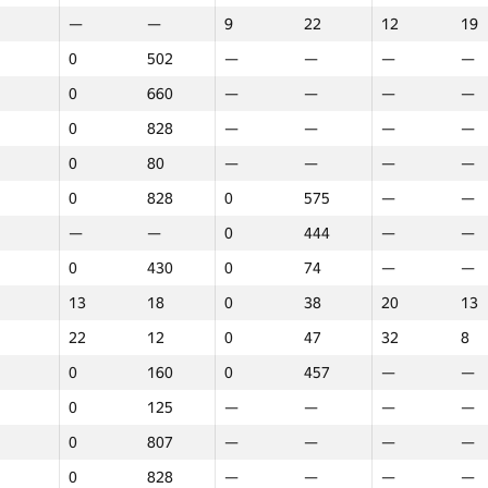
—
—
9
22
12
19
0
502
—
—
—
—
0
660
—
—
—
—
0
828
—
—
—
—
0
80
—
—
—
—
0
828
0
575
—
—
—
—
0
444
—
—
0
430
0
74
—
—
13
18
0
38
20
13
22
12
0
47
32
8
0
160
0
457
—
—
0
125
—
—
—
—
0
807
—
—
—
—
1
2
3
0
828
—
—
—
—
GP30
Place
GP30
Place
GP30
Plac