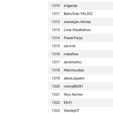
1310
krijgertje
1311
Baha Eren YALDIZ
1312
avanesjan.nikolay
1313
Linar Abzaltdinov
1314
Pawel Parys
1315
servrnk
1316
metaflow
1317
donkhokho
1318
Mahmoudian
1319
alexei.zayakin
1320
misha98391
1321
Жук Артем
1322
ElicFr
#
Participant
1323
StanleyCF