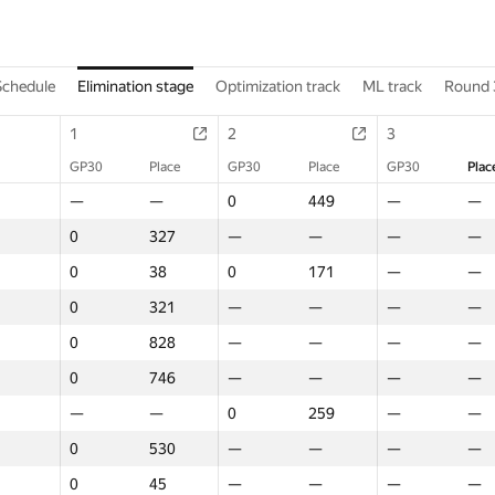
Schedule
Elimination stage
Optimization track
ML track
Round 
1
2
3
GP30
Place
GP30
Place
GP30
Plac
—
—
0
449
—
—
0
327
—
—
—
—
0
38
0
171
—
—
0
321
—
—
—
—
0
828
—
—
—
—
0
746
—
—
—
—
—
—
0
259
—
—
0
530
—
—
—
—
0
45
—
—
—
—