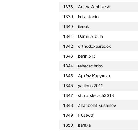
1338
Aditya Ambikesh
1315
servrnk
1339
kri-antonio
1316
metaflow
1340
ilenok
1317
donkhokho
1341
Damir Arbula
1318
Mahmoudian
1342
orthodoxparadox
1319
alexei.zayakin
1343
benni515
1320
misha98391
1344
rebecac.brito
1321
Жук Артем
1345
Артём Кадушко
1322
ElicFr
1346
ya-ikmik2012
1323
StanleyCF
1347
st.matskevich2013
1324
tima.babashev
1348
Zhanbolat Kusainov
1325
Denis Valoha
1349
fr0stwtf
1326
smilodonam
1350
itaraxa
1327
Abdelrahman MOhamed
1328
rustamkusainov