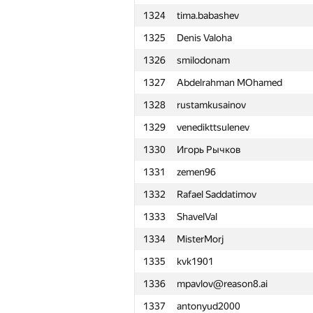
1324
tima.babashev
1301
Михаил Апахов
1325
Denis Valoha
1302
DebNatkh
1326
smilodonam
1303
y0105w49
1327
Abdelrahman MOhamed
1304
kru.bash.all@gmail.com
1328
rustamkusainov
1305
vlyrchikova
1329
venedikttsulenev
1306
swdmaul
1330
Игорь Рычков
1307
yassin.b
1331
zemen96
1308
swapnil119
1332
Rafael Saddatimov
1309
VArtem
1333
ShavelVal
1310
krijgertje
1334
MisterMorj
1311
Baha Eren YALDIZ
1335
kvk1901
1312
avanesjan.nikolay
1336
mpavlov@reason8.ai
1313
Linar Abzaltdinov
1337
antonyud2000
1314
Pawel Parys