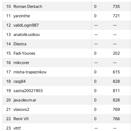
10
10
Roman Derkach
Roman Derkach
0
0
735
735
11
11
yarzinthe
yarzinthe
0
0
721
721
12
12
validLogin987
validLogin987
—
—
—
—
13
13
anatolik.volkov
anatolik.volkov
—
—
—
—
14
14
Diextra
Diextra
—
—
—
—
15
15
Fadi-Younes
Fadi-Younes
0
0
202
202
16
16
mikcorer
mikcorer
—
—
—
—
17
17
misha-trapeznikov
misha-trapeznikov
0
0
615
615
18
18
razg84
razg84
0
0
828
828
19
19
sasha20021903
sasha20021903
0
0
811
811
20
20
java.dev.m.ar
java.dev.m.ar
0
0
828
828
21
21
vlasovs2
vlasovs2
0
0
769
769
22
22
Renir VII
Renir VII
0
0
766
766
23
23
vlttf
vlttf
—
—
—
—