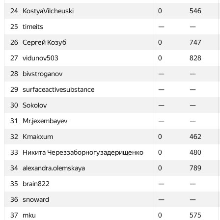
24
24
KostyaVilcheuski
KostyaVilcheuski
0
0
546
546
25
25
timeits
timeits
—
—
—
—
26
26
Сергей Козуб
Сергей Козуб
0
0
747
747
27
27
vidunov503
vidunov503
0
0
828
828
28
28
bivstroganov
bivstroganov
—
—
—
—
29
29
surfaceactivesubstance
surfaceactivesubstance
—
—
—
—
30
30
Sokolov
Sokolov
—
—
—
—
31
31
Mr.jexembayev
Mr.jexembayev
—
—
—
—
32
32
Kmakxum
Kmakxum
0
0
462
462
33
33
Никита Череззаборногузадерищенко
Никита Череззаборногузадерищенко
0
0
480
480
34
34
alexandra.olemskaya
alexandra.olemskaya
0
0
789
789
35
35
brain822
brain822
—
—
—
—
36
36
snoward
snoward
—
—
—
—
37
37
mku
mku
0
0
575
575