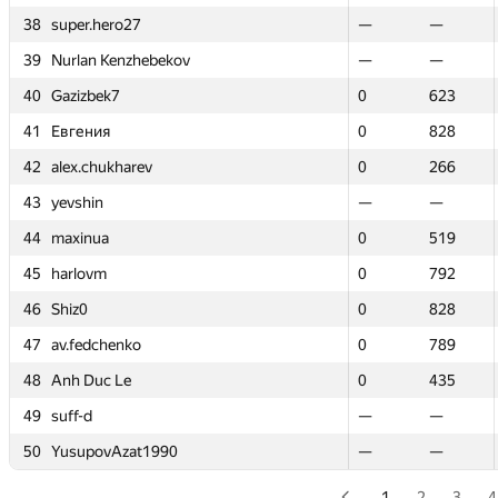
38
38
super.hero27
super.hero27
—
—
—
—
39
39
Nurlan Kenzhebekov
Nurlan Kenzhebekov
—
—
—
—
40
40
Gazizbek7
Gazizbek7
0
0
623
623
41
41
Евгения
Евгения
0
0
828
828
42
42
alex.chukharev
alex.chukharev
0
0
266
266
43
43
yevshin
yevshin
—
—
—
—
44
44
maxinua
maxinua
0
0
519
519
45
45
harlovm
harlovm
0
0
792
792
46
46
Shiz0
Shiz0
0
0
828
828
47
47
av.fedchenko
av.fedchenko
0
0
789
789
48
48
Anh Duc Le
Anh Duc Le
0
0
435
435
49
49
suff-d
suff-d
—
—
—
—
50
50
YusupovAzat1990
YusupovAzat1990
—
—
—
—
1
2
3
4