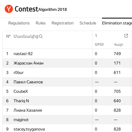
Algorithm 2018
Regulations
Rules
Registration
Schedule
Elimination stag
1
1
№
№
Մասնակից
Մասնակից
GP30
GP30
Վայր
Վայր
1
1
nastasi-92
nastasi-92
0
0
749
749
2
2
Жарасхан Аман
Жарасхан Аман
0
0
171
171
3
3
r0bur
r0bur
0
0
611
611
4
4
Павел Савилов
Павел Савилов
—
—
—
—
5
5
CoubeX
CoubeX
0
0
705
705
6
6
Thariq N
Thariq N
0
0
640
640
7
7
Лиана Хазалия
Лиана Хазалия
0
0
828
828
8
8
maginot
maginot
—
—
—
—
9
9
stacey.tsyganova
stacey.tsyganova
0
0
828
828