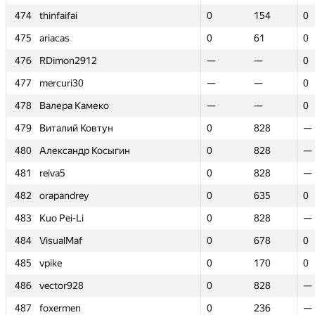
474
474
thinfaifai
thinfaifai
0
0
154
154
0
0
475
475
ariacas
ariacas
0
0
61
61
0
0
476
476
RDimon2912
RDimon2912
—
—
—
—
0
0
477
477
mercuri30
mercuri30
—
—
—
—
0
0
478
478
Валера Камеко
Валера Камеко
—
—
—
—
0
0
479
479
Виталий Ковтун
Виталий Ковтун
0
0
828
828
—
—
480
480
Александр Косыгин
Александр Косыгин
0
0
828
828
—
—
481
481
reiva5
reiva5
0
0
828
828
—
—
482
482
orapandrey
orapandrey
0
0
635
635
0
0
483
483
Kuo Pei-Li
Kuo Pei-Li
0
0
828
828
—
—
484
484
VisualMaf
VisualMaf
0
0
678
678
0
0
485
485
vpike
vpike
0
0
170
170
0
0
486
486
vector928
vector928
0
0
828
828
—
—
487
487
foxermen
foxermen
0
0
236
236
—
—