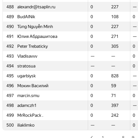
488
488
alexandr@tsaplin.ru
alexandr@tsaplin.ru
0
0
227
227
—
—
489
489
BudAlNik
BudAlNik
0
0
108
108
0
0
490
490
Tùng Nguyễn Minh
Tùng Nguyễn Minh
0
0
227
227
—
—
491
491
Юлия Абдрашитова
Юлия Абдрашитова
0
0
271
271
—
—
492
492
Peter Trebaticky
Peter Trebaticky
0
0
305
305
0
0
493
493
Vladisavvv
Vladisavvv
—
—
—
—
0
0
494
494
stratosua
stratosua
—
—
—
—
0
0
495
495
ugarbiysk
ugarbiysk
0
0
828
828
—
—
496
496
Мокин Василий
Мокин Василий
0
0
59
59
—
—
497
497
marcin.smu
marcin.smu
0
0
71
71
0
0
498
498
adamczh1
adamczh1
0
0
397
397
—
—
499
499
MrRockPack .
MrRockPack .
0
0
242
242
0
0
500
500
iliaklimko
iliaklimko
—
—
—
—
0
0
1
…
8
9