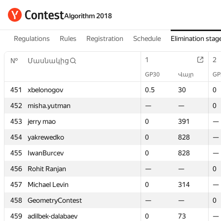
Algorithm 2018
Regulations
Rules
Registration
Schedule
Elimination stag
1
1
2
2
№
№
Մասնակից
Մասնակից
GP30
GP30
Վայր
Վայր
GP
GP
451
451
xbelonogov
xbelonogov
0.5
0.5
30
30
0
0
452
452
misha.yutman
misha.yutman
—
—
—
—
0
0
453
453
jerry mao
jerry mao
0
0
391
391
—
—
454
454
yakrewedko
yakrewedko
0
0
828
828
—
—
455
455
IwanBurcev
IwanBurcev
0
0
828
828
—
—
456
456
Rohit Ranjan
Rohit Ranjan
—
—
—
—
0
0
457
457
Michael Levin
Michael Levin
0
0
314
314
—
—
458
458
GeometryContest
GeometryContest
—
—
—
—
0
0
459
459
adilbek-dalabaev
adilbek-dalabaev
0
0
73
73
—
—