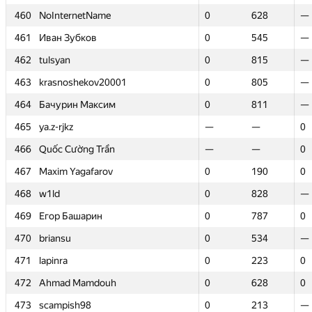
460
460
NoInternetName
NoInternetName
0
0
628
628
—
—
461
461
Иван Зубков
Иван Зубков
0
0
545
545
—
—
462
462
tulsyan
tulsyan
0
0
815
815
—
—
463
463
krasnoshekov20001
krasnoshekov20001
0
0
805
805
—
—
464
464
Бачурин Максим
Бачурин Максим
0
0
811
811
—
—
465
465
ya.z-rjkz
ya.z-rjkz
—
—
—
—
0
0
466
466
Quốc Cường Trần
Quốc Cường Trần
—
—
—
—
0
0
467
467
Maxim Yagafarov
Maxim Yagafarov
0
0
190
190
0
0
468
468
w1ld
w1ld
0
0
828
828
—
—
469
469
Егор Башарин
Егор Башарин
0
0
787
787
0
0
470
470
briansu
briansu
0
0
534
534
—
—
471
471
lapinra
lapinra
0
0
223
223
0
0
472
472
Ahmad Mamdouh
Ahmad Mamdouh
0
0
628
628
0
0
473
473
scampish98
scampish98
0
0
213
213
—
—