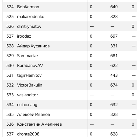
524
524
BobKerman
BobKerman
0
0
640
640
0
0
525
525
makarrodenko
makarrodenko
0
0
828
828
—
—
526
526
dmitrymatov
dmitrymatov
—
—
—
—
0
0
527
527
iroodaz
iroodaz
0
0
697
697
—
—
528
528
Айдар Хусаинов
Айдар Хусаинов
0
0
331
331
—
—
529
529
Sammarize
Sammarize
0
0
681
681
—
—
530
530
KarabanovAV
KarabanovAV
0
0
622
622
—
—
531
531
tagirHamitov
tagirHamitov
0
0
443
443
—
—
532
532
VictorBakulin
VictorBakulin
0
0
674
674
0
0
533
533
vas.and.tor
vas.and.tor
—
—
—
—
0
0
534
534
cuiaoxiang
cuiaoxiang
0
0
632
632
—
—
535
535
Алексей Иванов
Алексей Иванов
0
0
828
828
—
—
536
536
Константин Амеличев
Константин Амеличев
—
—
—
—
0
0
537
537
dronte2008
dronte2008
0
0
628
628
—
—