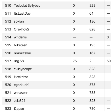
510
510
Yesbolat Syilybay
Yesbolat Syilybay
0
0
828
828
—
—
511
511
ItsLastDay
ItsLastDay
0
0
64
64
—
—
512
512
sokian
sokian
0
0
136
136
—
—
513
513
OrekhovS
OrekhovS
0
0
828
828
—
—
514
514
wndenis
wndenis
—
—
—
—
0
0
515
515
Niketeen
Niketeen
0
0
195
195
—
—
516
516
nmmlitswe
nmmlitswe
0
0
167
167
—
—
517
517
rng.58
rng.58
75
75
2
2
50
50
518
518
evilsyncope
evilsyncope
0
0
828
828
—
—
519
519
Hexkritor
Hexkritor
0
0
828
828
—
—
520
520
egorkudr1
egorkudr1
0
0
575
575
—
—
521
521
w.naseer
w.naseer
0
0
755
755
—
—
522
522
zela321
zela321
0
0
828
828
—
—
523
523
Дарья
Дарья
0
0
780
780
—
—