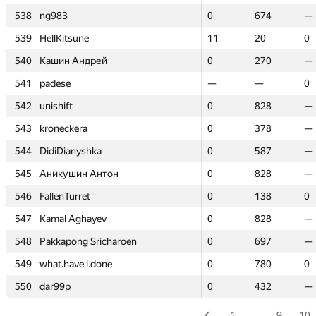
538
538
ng983
ng983
0
0
674
674
—
—
539
539
HellKitsune
HellKitsune
11
11
20
20
0
0
540
540
Кашин Андрей
Кашин Андрей
0
0
270
270
—
—
541
541
padese
padese
—
—
—
—
0
0
542
542
unishift
unishift
0
0
828
828
—
—
543
543
kroneckera
kroneckera
0
0
378
378
—
—
544
544
DidiDianyshka
DidiDianyshka
0
0
587
587
—
—
545
545
Аникушин Антон
Аникушин Антон
0
0
828
828
—
—
546
546
FallenTurret
FallenTurret
0
0
138
138
0
0
547
547
Kamal Aghayev
Kamal Aghayev
0
0
828
828
—
—
548
548
Pakkapong Sricharoen
Pakkapong Sricharoen
0
0
697
697
—
—
549
549
what.have.i.done
what.have.i.done
0
0
780
780
0
0
550
550
dar99p
dar99p
0
0
432
432
—
—
1
…
9
10