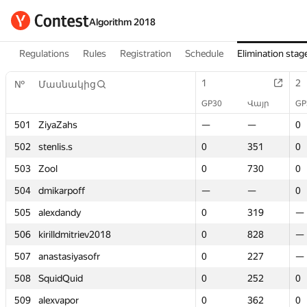
Algorithm 2018
Regulations
Rules
Registration
Schedule
Elimination stag
1
1
2
2
№
№
Մասնակից
Մասնակից
GP30
GP30
Վայր
Վայր
GP
GP
501
501
ZiyaZahs
ZiyaZahs
—
—
—
—
0
0
502
502
stenlis.s
stenlis.s
0
0
351
351
0
0
503
503
Zool
Zool
0
0
730
730
0
0
504
504
dmikarpoff
dmikarpoff
—
—
—
—
0
0
505
505
alexdandy
alexdandy
0
0
319
319
—
—
506
506
kirilldmitriev2018
kirilldmitriev2018
0
0
828
828
—
—
507
507
anastasiyasofr
anastasiyasofr
0
0
227
227
—
—
508
508
SquidQuid
SquidQuid
0
0
252
252
0
0
509
509
alexvapor
alexvapor
0
0
362
362
0
0