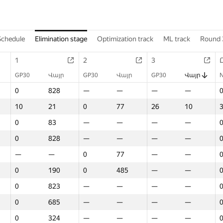
Schedule
Elimination stage
Optimization track
ML track
Round 
1
2
3
GP30
Վայր
GP30
Վայր
GP30
Վայր
0
828
—
—
—
—
10
21
0
77
26
10
0
83
—
—
—
—
0
828
—
—
—
—
—
—
0
77
—
—
0
190
0
485
—
—
0
823
—
—
—
—
0
685
—
—
—
—
0
324
—
—
—
—