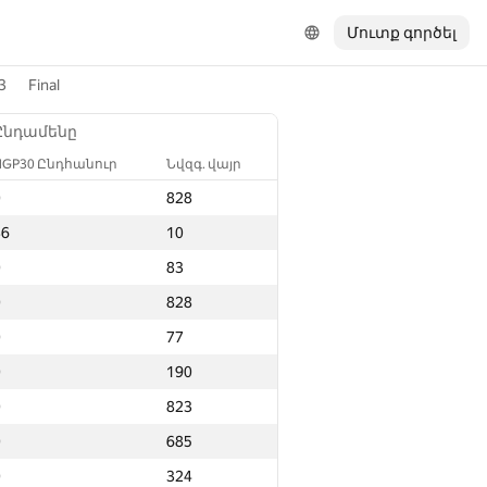
Մուտք գործել
3
Final
Ընդամենը
NGP30 Ընդհանուր
Նվզգ. վայր
0
828
36
10
0
83
0
828
0
77
0
190
0
823
0
685
0
324