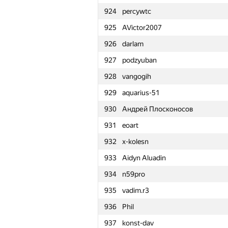
924
percywtc
901
krypt0x
925
AVictor2007
902
LHiC
926
darlam
903
Tommyr7
927
podzyuban
904
Sridhara M
928
vangogih
905
leaomatheus
929
aquarius-51
906
arsijo
930
Андрей Плосконосов
907
drotik-timofeev
931
eoart
908
aostapec
932
x-kolesn
909
Hieu Le
933
Aidyn Aluadin
910
glebodin
934
n59pro
911
Дарья Тупикина
935
vadim.r3
912
WideFawn1609
936
Phil
913
''Andy Huang
937
konst-dav
914
dontsleep