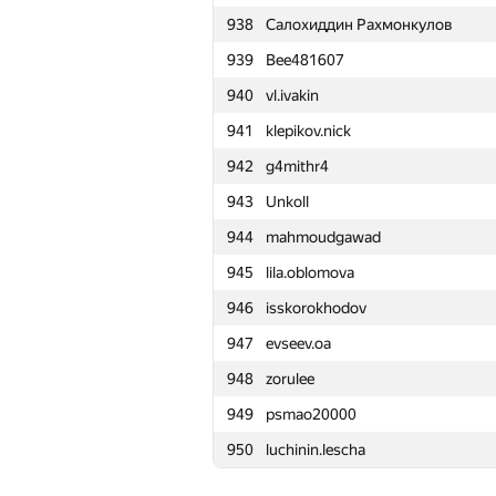
938
Салохиддин Рахмонкулов
915
Николай Проскурин
939
Bee481607
916
tisha1104
940
vl.ivakin
917
toshkaakafable
941
klepikov.nick
918
grphil
942
g4mithr4
919
danil.sheshenya
943
Unkoll
920
Niyaz Nigmatullin
944
mahmoudgawad
921
plab0n
945
lila.oblomova
922
irina.ogneva.sarov
946
isskorokhodov
923
Артём Слёзкин
947
evseev.oa
924
percywtc
948
zorulee
925
AVictor2007
949
psmao20000
926
darlam
950
luchinin.lescha
927
podzyuban
928
vangogih