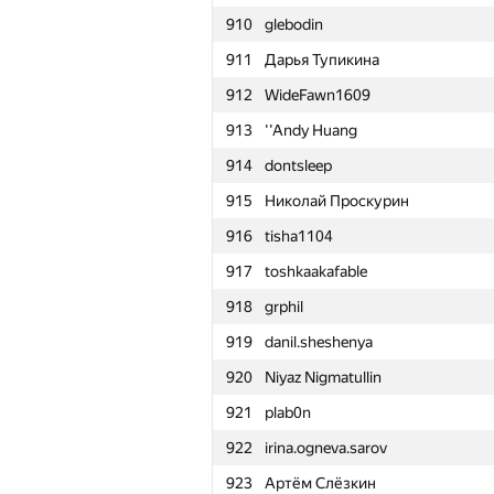
910
glebodin
911
Дарья Тупикина
912
WideFawn1609
913
''Andy Huang
914
dontsleep
915
Николай Проскурин
916
tisha1104
917
toshkaakafable
918
grphil
919
danil.sheshenya
920
Niyaz Nigmatullin
921
plab0n
922
irina.ogneva.sarov
№
Մասնակից
923
Артём Слёзкин