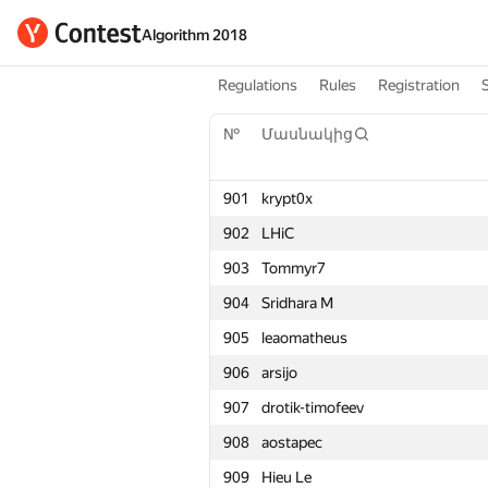
Algorithm 2018
Regulations
Rules
Registration
№
Մասնակից
901
krypt0x
902
LHiC
903
Tommyr7
904
Sridhara M
905
leaomatheus
906
arsijo
907
drotik-timofeev
908
aostapec
909
Hieu Le