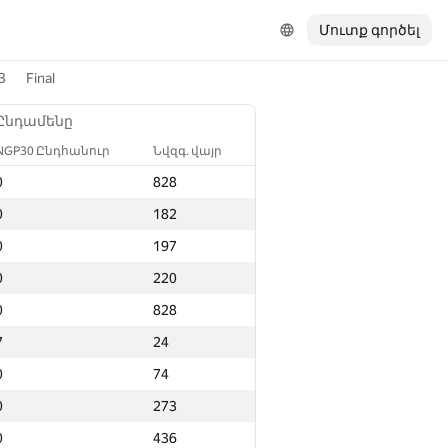
Մուտք գործել
3
Final
Ընդամենը
NGP30 Ընդհանուր
Նվզգ. վայր
0
828
0
182
0
197
0
220
0
828
7
24
0
74
0
273
0
436