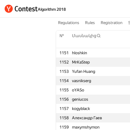
Algorithm 2018
Regulations
Rules
Registration
№
Մասնակից
1151
hloshkin
1152
MrKaStep
1153
Yufan Huang
1154
vasnikserg
1155
oYASo
1156
geniucos
1157
kogyblack
1158
Александр Гаев
1159
maxymshymon