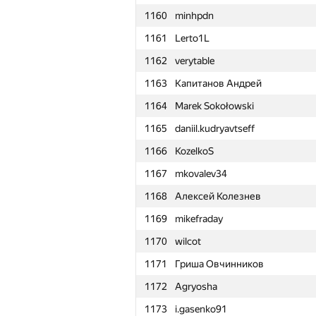
1160
minhpdn
1161
Lerto1L
1162
verytable
1163
Капитанов Андрей
1164
Marek Sokołowski
1165
daniil.kudryavtseff
1166
KozelkoS
1167
mkovalev34
1168
Алексей Колезнев
1169
mikefraday
1170
wilcot
1171
Гриша Овчинников
1172
Agryosha
№
Մասնակից
1173
i.gasenko91