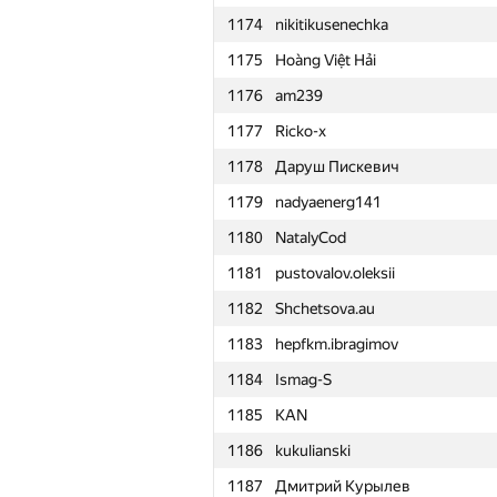
1174
nikitikusenechka
1151
hloshkin
1175
Hoàng Việt Hải
1152
MrKaStep
1176
am239
1153
Yufan Huang
1177
Ricko-x
1154
vasnikserg
1178
Даруш Пискевич
1155
oYASo
1179
nadyaenerg141
1156
geniucos
1180
NatalyCod
1157
kogyblack
1181
pustovalov.oleksii
1158
Александр Гаев
1182
Shchetsova.au
1159
maxymshymon
1183
hepfkm.ibragimov
1160
minhpdn
1184
Ismag-S
1161
Lerto1L
1185
KAN
1162
verytable
1186
kukulianski
1163
Капитанов Андрей
1187
Дмитрий Курылев
1164
Marek Sokołowski