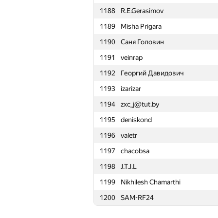
1188
R.E.Gerasimov
1165
daniil.kudryavtseff
1189
Misha Prigara
1166
KozelkoS
1190
Саня Головин
1167
mkovalev34
1191
veinrap
1168
Алексей Колезнев
1192
Георгий Давидович
1169
mikefraday
1193
izarizar
1170
wilcot
1194
zxc_j@tut.by
1171
Гриша Овчинников
1195
deniskond
1172
Agryosha
1196
valetr
1173
i.gasenko91
1197
chacobsa
1174
nikitikusenechka
1198
J.T.J.L
1175
Hoàng Việt Hải
1199
Nikhilesh Chamarthi
1176
am239
1200
SAM-RF24
1177
Ricko-x
1178
Даруш Пискевич