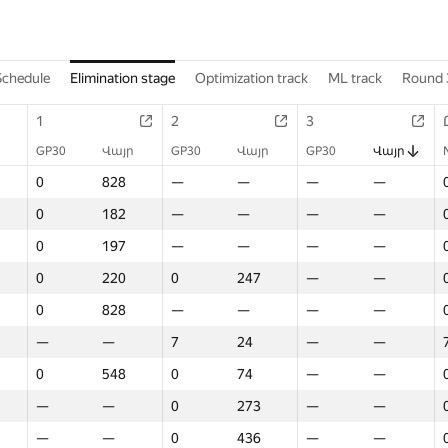
Schedule
Elimination stage
Optimization track
ML track
Round 
1
2
3
GP30
Վայր
GP30
Վայր
GP30
Վայր
0
828
—
—
—
—
0
182
—
—
—
—
0
197
—
—
—
—
0
220
0
247
—
—
0
828
—
—
—
—
—
—
7
24
—
—
0
548
0
74
—
—
—
—
0
273
—
—
—
—
0
436
—
—