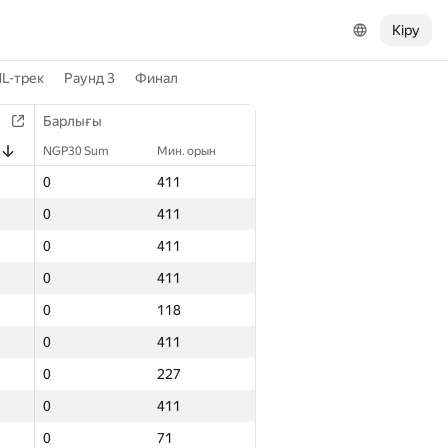
Кіру
L-трек
Раунд 3
Финал
Барлығы
NGP30 Sum
Мин. орын
0
411
0
411
0
411
0
411
0
118
0
411
0
227
0
411
0
71