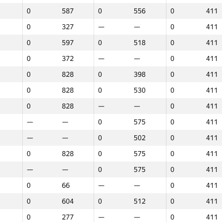
0
587
0
556
0
411
0
327
—
—
0
411
0
597
0
518
0
411
0
372
—
—
0
411
0
828
0
398
0
411
0
828
0
530
0
411
0
828
—
—
0
411
—
—
0
575
0
411
—
—
0
502
0
411
0
828
0
575
0
411
—
—
0
575
0
411
0
66
—
—
0
411
0
604
0
512
0
411
1
2
3
0
277
—
—
0
411
GP30
Орын
GP30
Орын
GP30
Орын