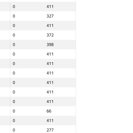
0
411
0
327
0
411
0
372
0
398
0
411
0
411
0
411
0
411
0
411
0
411
0
66
0
411
Барлығы
0
277
NGP30 Sum
Мин. орын