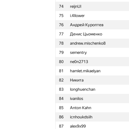
74
reijnUl
51
Роман Оськин
75
i.4llower
52
cbcds
76
Андрей Куроптев
53
roman.bylina2007
77
Денис Цьоменко
54
jestiankin.boris
78
andrew.mischenko8
55
Xagak Galstyan
79
sementry
56
Евгений Нефёдов
80
ne0n2713
57
waynetuinfor
81
hamlet.mikaelyan
58
Sina.Abbasi
82
Никита
59
fcieagle93
83
longhuenchan
60
oleg.fomenko2002
84
ivanilos
61
aleex.fil
85
Anton Kahn
62
did.il
86
icnhoukdsiih
63
sk.soslan
87
alex9x99
64
Himanshu Jain