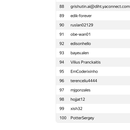
88
grishutin.ai@diht.yaconnect.com
65
r3tsky
89
edik-forever
66
vapach
90
ruslan02129
67
skaldfire
91
obe-wan01
68
sasha mandrik
92
edisonhello
69
0x2207
93
bayev.alen
70
poul1298
94
Vilius Pranckaitis
71
cki86201
95
EmCoderixinho
72
sidorenkobor
96
terenceliu4444
73
shaunderoza
97
mjgonzales
74
reijnUl
98
hojjat12
75
i.4llower
99
xish32
76
Андрей Куроптев
100
PotterSergey
77
Денис Цьоменко
78
andrew.mischenko8