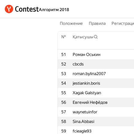
Алгоритм 2018
Положение
Правила
Регистрац
№
Қатысушы
51
Роман Оськин
52
cbcds
53
roman.bylina2007
54
jestiankin.boris
55
Xagak Galstyan
56
Евгений Нефёдов
57
waynetuinfor
58
Sina.Abbasi
59
fcieagle93