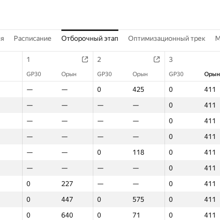
ия
Расписание
Отборочный этап
Оптимизационный трек
M
1
2
3
GP30
Орын
GP30
Орын
GP30
Орын
—
—
0
425
0
411
—
—
—
—
0
411
—
—
—
—
0
411
—
—
—
—
0
411
—
—
0
118
0
411
—
—
—
—
0
411
0
227
—
—
0
411
0
447
0
575
0
411
0
640
0
71
0
411