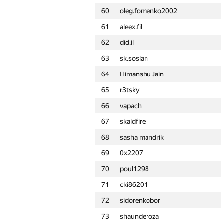
60
oleg.fomenko2002
61
aleex.fil
62
did.il
63
sk.soslan
64
Himanshu Jain
65
r3tsky
66
vapach
67
skaldfire
68
sasha mandrik
69
0x2207
70
poul1298
71
cki86201
72
sidorenkobor
№
Қатысушы
73
shaunderoza