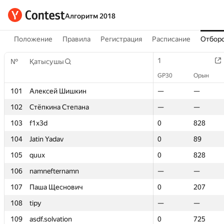
Алгоритм 2018
Положение
Правила
Регистрация
Расписание
Отборо
1
1
№
№
Қатысушы
Қатысушы
GP30
GP30
Орын
Орын
101
101
Алексей Шишкин
Алексей Шишкин
—
—
—
—
102
102
Стёпкина Степана
Стёпкина Степана
—
—
—
—
103
103
f1x3d
f1x3d
0
0
828
828
104
104
Jatin Yadav
Jatin Yadav
0
0
89
89
105
105
quux
quux
0
0
828
828
106
106
namnefternamn
namnefternamn
—
—
—
—
107
107
Паша Щеснович
Паша Щеснович
0
0
207
207
108
108
tipy
tipy
—
—
—
—
109
109
asdf.solvation
asdf.solvation
0
0
725
725