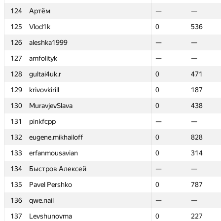
124
124
Артём
Артём
—
—
—
—
125
125
Vlod1k
Vlod1k
0
0
536
536
126
126
aleshka1999
aleshka1999
—
—
—
—
127
127
amfolityk
amfolityk
—
—
—
—
128
128
gultai4uk.r
gultai4uk.r
0
0
471
471
129
129
krivovkirill
krivovkirill
0
0
187
187
130
130
MuravjevSlava
MuravjevSlava
0
0
438
438
131
131
pinkfcpp
pinkfcpp
—
—
—
—
132
132
eugene.mikhailoff
eugene.mikhailoff
0
0
828
828
133
133
erfanmousavian
erfanmousavian
0
0
314
314
134
134
Быстров Алексей
Быстров Алексей
—
—
—
—
135
135
Pavel Pershko
Pavel Pershko
0
0
787
787
136
136
qwe.nail
qwe.nail
—
—
—
—
137
137
Levshunovma
Levshunovma
0
0
227
227