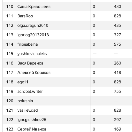
110
110
Саша Кривошеев
Саша Кривошеев
0
0
480
480
111
111
BarsRoo
BarsRoo
0
0
828
828
112
112
olga.dragun2010
olga.dragun2010
0
0
435
435
113
113
igorlog20132013
igorlog20132013
0
0
327
327
114
114
filipeabelha
filipeabelha
0
0
575
575
115
115
yushkevichaleks
yushkevichaleks
—
—
—
—
116
116
Вася Варенов
Вася Варенов
0
0
260
260
117
117
Алексей Коряков
Алексей Коряков
0
0
418
418
118
118
eqx11
eqx11
0
0
828
828
119
119
acrobat.writer
acrobat.writer
0
0
755
755
120
120
polushin
polushin
—
—
—
—
121
121
vasiliev.dsd
vasiliev.dsd
0
0
828
828
122
122
igor.glushkov26
igor.glushkov26
0
0
297
297
123
123
Сергей Иванов
Сергей Иванов
0
0
169
169