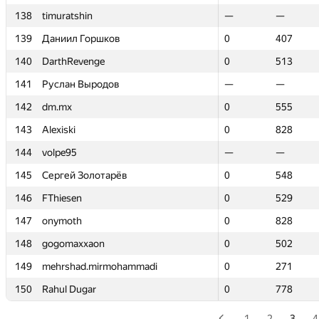
138
138
timuratshin
timuratshin
—
—
—
—
139
139
Даниил Горшков
Даниил Горшков
0
0
407
407
140
140
DarthRevenge
DarthRevenge
0
0
513
513
141
141
Руслан Выродов
Руслан Выродов
—
—
—
—
142
142
dm.mx
dm.mx
0
0
555
555
143
143
Alexiski
Alexiski
0
0
828
828
144
144
volpe95
volpe95
—
—
—
—
145
145
Сергей Золотарёв
Сергей Золотарёв
0
0
548
548
146
146
FThiesen
FThiesen
0
0
529
529
147
147
onymoth
onymoth
0
0
828
828
148
148
gogomaxxaon
gogomaxxaon
0
0
502
502
149
149
mehrshad.mirmohammadi
mehrshad.mirmohammadi
0
0
271
271
150
150
Rahul Dugar
Rahul Dugar
0
0
778
778
1
2
3
4