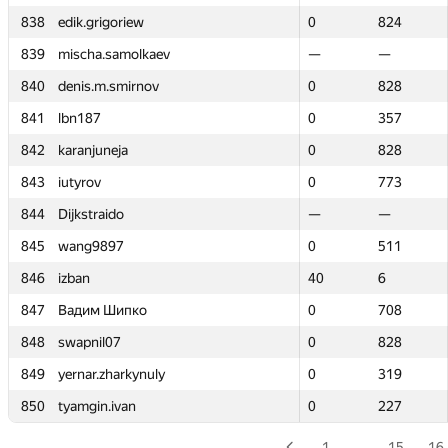
838
838
edik.grigoriew
edik.grigoriew
0
0
824
824
839
839
mischa.samolkaev
mischa.samolkaev
—
—
—
—
840
840
denis.m.smirnov
denis.m.smirnov
0
0
828
828
841
841
lbn187
lbn187
0
0
357
357
842
842
karanjuneja
karanjuneja
0
0
828
828
843
843
iutyrov
iutyrov
0
0
773
773
844
844
Dijkstraido
Dijkstraido
—
—
—
—
845
845
wang9897
wang9897
0
0
511
511
846
846
izban
izban
40
40
6
6
847
847
Вадим Шипко
Вадим Шипко
0
0
708
708
848
848
swapnil07
swapnil07
0
0
828
828
849
849
yernar.zharkynuly
yernar.zharkynuly
0
0
319
319
850
850
tyamgin.ivan
tyamgin.ivan
0
0
227
227
1
…
15
16