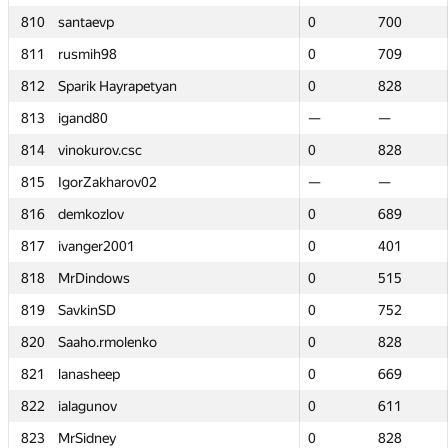
810
810
santaevp
santaevp
0
0
700
700
811
811
rusmih98
rusmih98
0
0
709
709
812
812
Sparik Hayrapetyan
Sparik Hayrapetyan
0
0
828
828
813
813
igand80
igand80
—
—
—
—
814
814
vinokurov.csc
vinokurov.csc
0
0
828
828
815
815
IgorZakharov02
IgorZakharov02
—
—
—
—
816
816
demkozlov
demkozlov
0
0
689
689
817
817
ivanger2001
ivanger2001
0
0
401
401
818
818
MrDindows
MrDindows
0
0
515
515
819
819
SavkinSD
SavkinSD
0
0
752
752
820
820
Saaho.rmolenko
Saaho.rmolenko
0
0
828
828
821
821
lanasheep
lanasheep
0
0
669
669
822
822
ialagunov
ialagunov
0
0
611
611
823
823
MrSidney
MrSidney
0
0
828
828