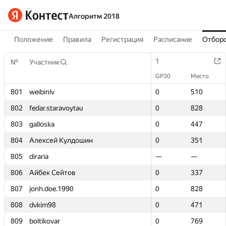
Алгоритм 2018
Положение
Правила
Регистрация
Расписание
Отборо
1
1
№
№
Участник
Участник
GP30
GP30
Место
Место
801
801
weibinlv
weibinlv
0
0
510
510
802
802
fedar.staravoytau
fedar.staravoytau
0
0
828
828
803
803
galloska
galloska
0
0
447
447
804
804
Алексей Кулдошин
Алексей Кулдошин
0
0
351
351
805
805
diraria
diraria
—
—
—
—
806
806
Айбек Сейтов
Айбек Сейтов
0
0
337
337
807
807
jonh.doe.1990
jonh.doe.1990
0
0
828
828
808
808
dvkim98
dvkim98
0
0
471
471
809
809
boltikovar
boltikovar
0
0
769
769