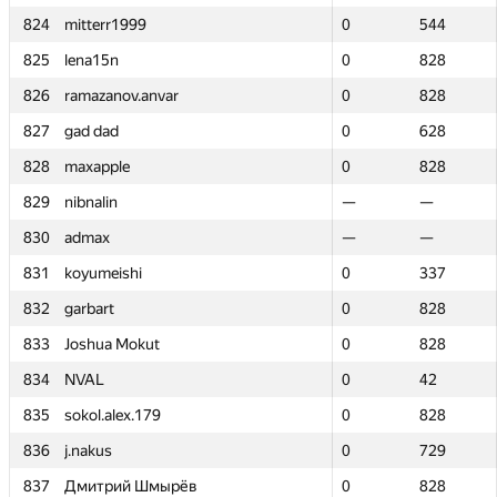
824
824
mitterr1999
mitterr1999
0
0
544
544
825
825
lena15n
lena15n
0
0
828
828
826
826
ramazanov.anvar
ramazanov.anvar
0
0
828
828
827
827
gad dad
gad dad
0
0
628
628
828
828
maxapple
maxapple
0
0
828
828
829
829
nibnalin
nibnalin
—
—
—
—
830
830
admax
admax
—
—
—
—
831
831
koyumeishi
koyumeishi
0
0
337
337
832
832
garbart
garbart
0
0
828
828
833
833
Joshua Mokut
Joshua Mokut
0
0
828
828
834
834
NVAL
NVAL
0
0
42
42
835
835
sokol.alex.179
sokol.alex.179
0
0
828
828
836
836
j.nakus
j.nakus
0
0
729
729
837
837
Дмитрий Шмырёв
Дмитрий Шмырёв
0
0
828
828