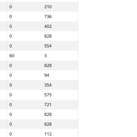
0
210
0
736
0
402
0
828
0
554
60
3
0
828
0
94
0
354
0
575
0
721
0
828
0
828
Jami
0
112
NGP30 Sum
Minimal o‘rin