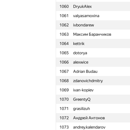
1060
DryukAlex
1061
valyasamoxina
1062
ivbondarew
1063
Максим Баранчиков
1064
kettrik
1065
dotorya
1066
alexwice
1067
Adrian Budau
1068
zdanovichdmitry
1069
ivan-kopiev
1070
GreentyQ
1071
grasilizuh
1072
Андрей Антонов
№
Ishtirokchi
1073
andrey.kalendarov