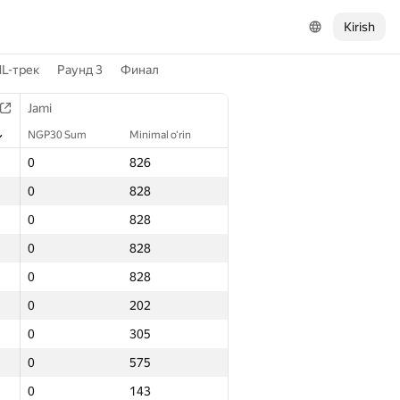
Kirish
L-трек
Раунд 3
Финал
Jami
NGP30 Sum
Minimal o‘rin
0
826
0
828
0
828
0
828
0
828
0
202
0
305
0
575
0
143