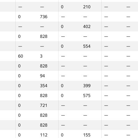
—
—
0
210
—
—
0
736
—
—
—
—
—
—
0
402
—
—
0
828
—
—
—
—
—
—
0
554
—
—
60
3
—
—
—
—
0
828
—
—
—
—
0
94
—
—
—
—
0
354
0
399
—
—
0
828
0
575
—
—
0
721
—
—
—
—
0
828
—
—
—
—
0
828
—
—
—
—
1
2
3
0
112
0
155
—
—
GP30
O‘rin
GP30
O‘rin
GP30
O‘rin