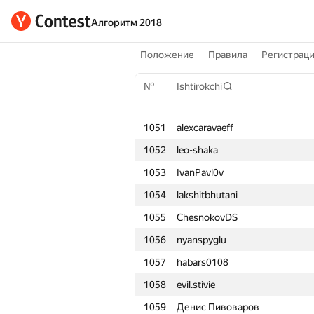
Алгоритм 2018
Положение
Правила
Регистрац
№
Ishtirokchi
1051
alexcaravaeff
1052
leo-shaka
1053
IvanPavl0v
1054
lakshitbhutani
1055
ChesnokovDS
1056
nyanspyglu
1057
habars0108
1058
evil.stivie
1059
Денис Пивоваров