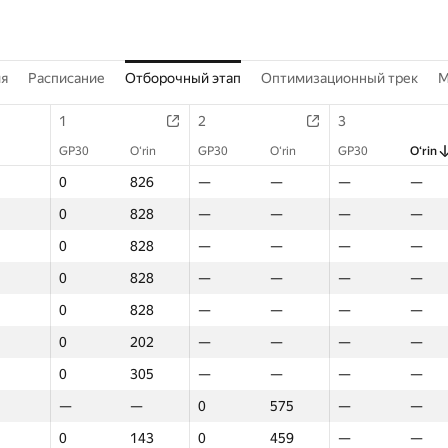
ия
Расписание
Отборочный этап
Оптимизационный трек
M
1
2
3
GP30
O‘rin
GP30
O‘rin
GP30
O‘rin
0
826
—
—
—
—
0
828
—
—
—
—
0
828
—
—
—
—
0
828
—
—
—
—
0
828
—
—
—
—
0
202
—
—
—
—
0
305
—
—
—
—
—
—
0
575
—
—
0
143
0
459
—
—