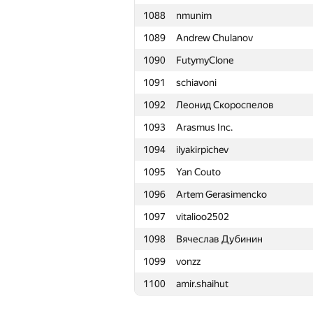
1088
nmunim
1065
dotorya
1089
Andrew Chulanov
1066
alexwice
1090
FutymyClone
1067
Adrian Budau
1091
schiavoni
1068
zdanovichdmitry
1092
Леонид Скороспелов
1069
ivan-kopiev
1093
Arasmus Inc.
1070
GreentyQ
1094
ilyakirpichev
1071
grasilizuh
1095
Yan Couto
1072
Андрей Антонов
1096
Artem Gerasimencko
1073
andrey.kalendarov
1097
vitalioo2502
1074
amato.eugenio
1098
Вячеслав Дубинин
1075
smirvicalex
1099
vonzz
1076
Максим Пилипович
1100
amir.shaihut
1077
MasterGekus
1078
developer.oleg