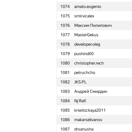
1074
amato.eugenio
1051
alexcaravaeff
1075
smirvicalex
1052
leo-shaka
1076
Максим Пилипович
1053
IvanPavl0v
1077
MasterGekus
1054
lakshitbhutani
1078
developer.oleg
1055
ChesnokovDS
1079
pushind00
1056
nyanspyglu
1080
christopher.rech
1057
habars0108
1081
petruchcho
1058
evil.stivie
1082
JKS.PL
1059
Денис Пивоваров
1083
Андрей Смирдин
1060
DryukAlex
1084
Nj Rafi
1061
valyasamoxina
1085
kriwitzckaya2011
1062
ivbondarew
1086
makarselivanov
1063
Максим Баранчиков
1087
drsanusha
1064
kettrik