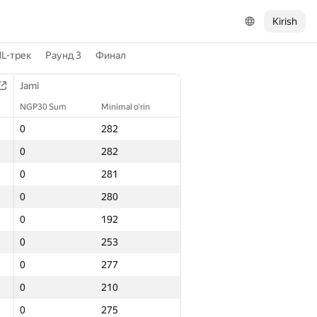
Kirish
L-трек
Раунд 3
Финал
Jami
NGP30 Sum
Minimal o‘rin
0
282
0
282
0
281
0
280
0
192
0
253
0
277
0
210
0
275