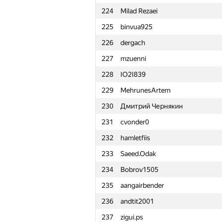
224
Milad Rezaei
201
DEathkNIghtS81
225
binvua925
202
q0o0p
226
dergach
203
dk@lyceum.yaconnect.com
227
mzuenni
204
antonpaliukh
228
IO2I839
205
fruwajacybyk
229
MehrunesArtem
206
comp.disk2013
230
Дмитрий Чернякин
207
Aleksandrs Zajakins
231
cvonder0
208
chpipis
232
hamletfiis
209
zhussupovali
233
Saeed.Odak
210
eduardpi
234
Bobrov1505
211
le minh nghia Rwe
235
aangairbender
212
d.zakharov
236
andtit2001
213
Ευάγγελος Πίπης
237
zigui.ps
214
makcum888w