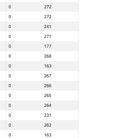
0
272
0
272
0
241
0
271
0
177
0
268
0
163
0
267
0
266
0
265
0
264
0
231
0
262
Jami
0
163
NGP30 Sum
Minimal o‘rin