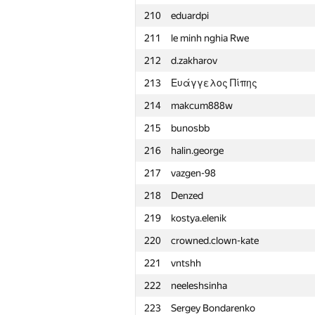
210
eduardpi
211
le minh nghia Rwe
212
d.zakharov
213
Ευάγγελος Πίπης
214
makcum888w
215
bunosbb
216
halin.george
217
vazgen-98
218
Denzed
219
kostya.elenik
220
crowned.clown-kate
221
vntshh
222
neeleshsinha
№
Ishtirokchi
223
Sergey Bondarenko