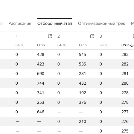
ия
Расписание
Отборочный этап
Оптимизационный трек
M
1
2
3
GP30
O‘rin
GP30
O‘rin
GP30
O‘rin
0
428
0
545
0
282
0
423
0
535
0
282
0
690
0
281
0
281
0
744
0
432
0
280
0
341
0
192
0
278
0
253
0
376
0
278
0
646
—
—
0
277
—
—
0
210
0
276
—
—
—
—
0
275