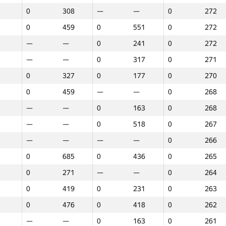
0
308
—
—
0
272
0
459
0
551
0
272
—
—
0
241
0
272
—
—
0
317
0
271
0
327
0
177
0
270
0
459
—
—
0
268
—
—
0
163
0
268
—
—
0
518
0
267
—
—
—
—
0
266
0
685
0
436
0
265
0
271
—
—
0
264
0
419
0
231
0
263
0
476
0
418
0
262
1
2
3
—
—
0
163
0
261
GP30
O‘rin
GP30
O‘rin
GP30
O‘rin