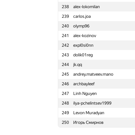
238
alex-lokomilan
215
bunosbb
239
carlos.joa
216
halin.george
240
olymp96
217
vazgen-98
241
alex-kozinov
218
Denzed
242
expl0si0nn
219
kostya.elenik
243
dolik01reg
220
crowned.clown-kate
244
jk.qq
221
vntshh
245
andrey.matveev.mano
222
neeleshsinha
246
archbayleef
223
Sergey Bondarenko
247
Linh Nguyen
224
Milad Rezaei
248
ilya-pchelintsev1999
225
binvua925
249
Levon Muradyan
226
dergach
250
Игорь Смирнов
227
mzuenni
228
IO2I839