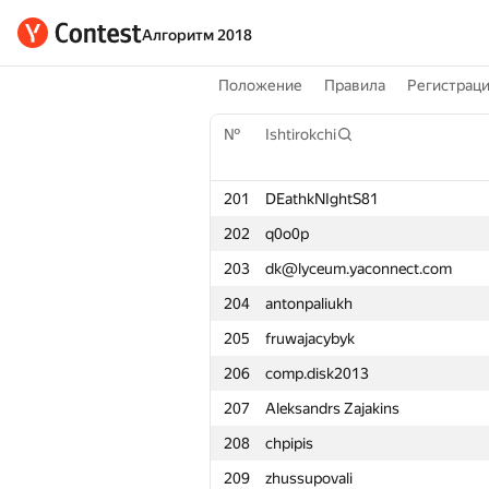
Алгоритм 2018
Положение
Правила
Регистрац
№
Ishtirokchi
201
DEathkNIghtS81
202
q0o0p
203
dk@lyceum.yaconnect.com
204
antonpaliukh
205
fruwajacybyk
206
comp.disk2013
207
Aleksandrs Zajakins
208
chpipis
209
zhussupovali