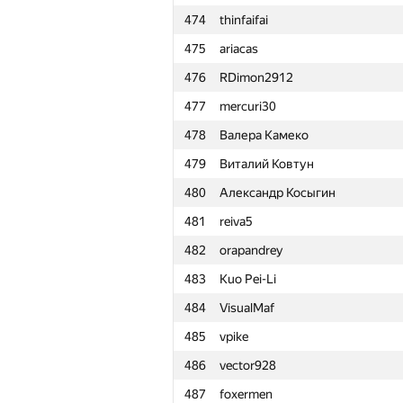
474
thinfaifai
451
xbelonogov
475
ariacas
452
misha.yutman
476
RDimon2912
453
jerry mao
477
mercuri30
454
yakrewedko
478
Валера Камеко
455
IwanBurcev
479
Виталий Ковтун
456
Rohit Ranjan
480
Александр Косыгин
457
Michael Levin
481
reiva5
458
GeometryContest
482
orapandrey
459
adilbek-dalabaev
483
Kuo Pei-Li
460
NoInternetName
484
VisualMaf
461
Иван Зубков
485
vpike
462
tulsyan
486
vector928
463
krasnoshekov20001
487
foxermen
464
Бачурин Максим