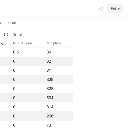
Enter
3
Final
Total
e
NGP30 Sum
Min place
0.5
30
0
32
0
31
0
828
0
828
0
534
0
314
0
266
0
73