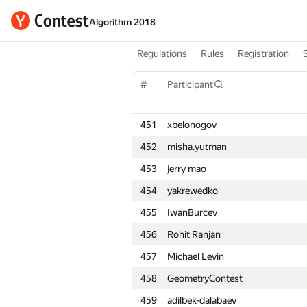
Algorithm 2018
Regulations
Rules
Registration
#
Participant
451
xbelonogov
452
misha.yutman
453
jerry mao
454
yakrewedko
455
IwanBurcev
456
Rohit Ranjan
457
Michael Levin
458
GeometryContest
459
adilbek-dalabaev