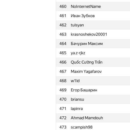
460
NoInternetName
461
Иван Зубков
462
tulsyan
463
krasnoshekov20001
464
Бачурин Максим
465
ya.z-rjkz
466
Quốc Cường Trần
467
Maxim Yagafarov
468
w1ld
469
Егор Башарин
470
briansu
471
lapinra
472
Ahmad Mamdouh
#
Participant
473
scampish98