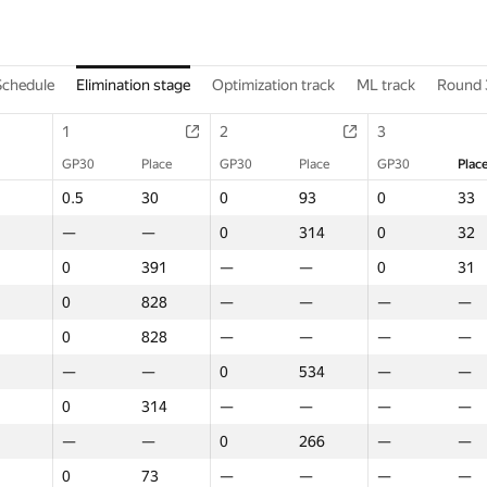
Schedule
Elimination stage
Optimization track
ML track
Round 
1
2
3
GP30
Place
GP30
Place
GP30
Plac
0.5
30
0
93
0
33
—
—
0
314
0
32
0
391
—
—
0
31
0
828
—
—
—
—
0
828
—
—
—
—
—
—
0
534
—
—
0
314
—
—
—
—
—
—
0
266
—
—
0
73
—
—
—
—