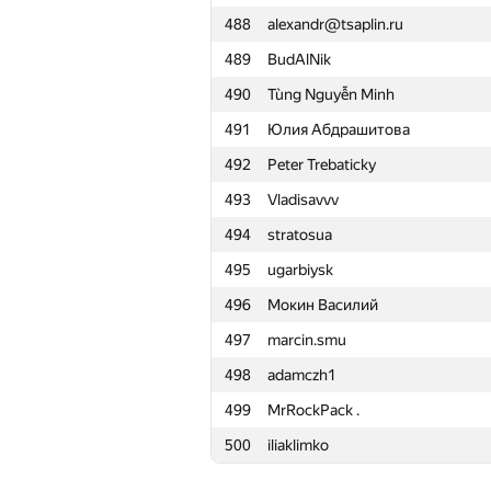
488
alexandr@tsaplin.ru
465
ya.z-rjkz
489
BudAlNik
466
Quốc Cường Trần
490
Tùng Nguyễn Minh
467
Maxim Yagafarov
491
Юлия Абдрашитова
468
w1ld
492
Peter Trebaticky
469
Егор Башарин
493
Vladisavvv
470
briansu
494
stratosua
471
lapinra
495
ugarbiysk
472
Ahmad Mamdouh
496
Мокин Василий
473
scampish98
497
marcin.smu
474
thinfaifai
498
adamczh1
475
ariacas
499
MrRockPack .
476
RDimon2912
500
iliaklimko
477
mercuri30
478
Валера Камеко