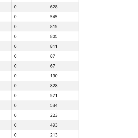
0
628
0
545
0
815
0
805
0
811
0
87
0
67
0
190
0
828
0
571
0
534
0
223
0
493
Total
0
213
e
NGP30 Sum
Min place