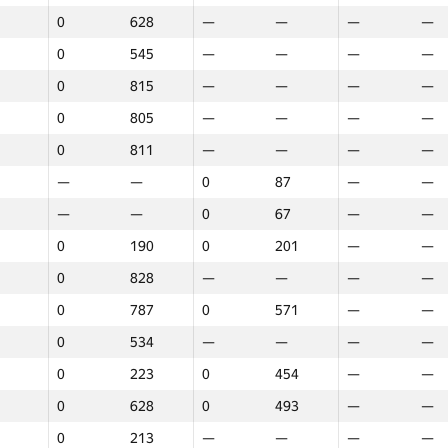
0
628
—
—
—
—
0
545
—
—
—
—
0
815
—
—
—
—
0
805
—
—
—
—
0
811
—
—
—
—
—
—
0
87
—
—
—
—
0
67
—
—
0
190
0
201
—
—
0
828
—
—
—
—
0
787
0
571
—
—
0
534
—
—
—
—
0
223
0
454
—
—
0
628
0
493
—
—
1
2
3
0
213
—
—
—
—
GP30
Place
GP30
Place
GP30
Plac