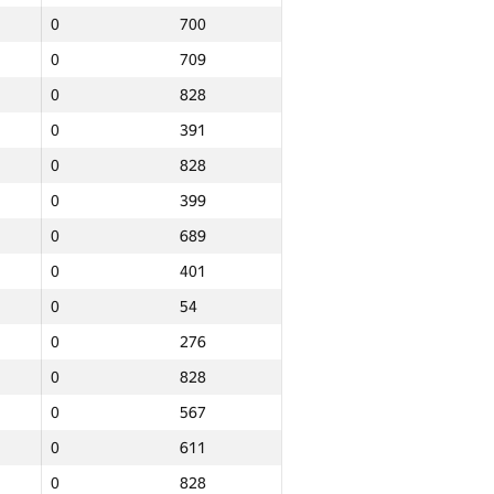
0
700
0
709
0
828
0
391
0
828
0
399
0
689
0
401
0
54
0
276
0
828
0
567
0
611
Total
0
828
e
NGP30 Sum
Min place