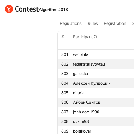
Algorithm 2018
Regulations
Rules
Registration
#
Participant
801
weibinlv
802
fedar.staravoytau
803
galloska
804
Алексей Кулдошин
805
diraria
806
Айбек Сейтов
807
jonh.doe.1990
808
dvkim98
809
boltikovar