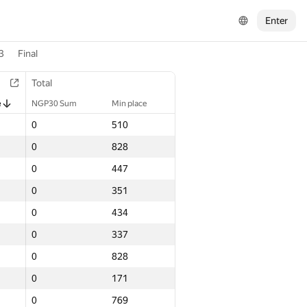
Enter
3
Final
Total
e
NGP30 Sum
Min place
0
510
0
828
0
447
0
351
0
434
0
337
0
828
0
171
0
769