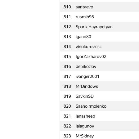
810
santaevp
811
rusmih98
812
Sparik Hayrapetyan
813
igand80
814
vinokurov.csc
815
IgorZakharov02
816
demkozlov
817
ivanger2001
818
MrDindows
819
SavkinSD
820
Saaho.rmolenko
821
lanasheep
822
ialagunov
#
Participant
823
MrSidney