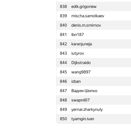
838
edik.grigoriew
815
IgorZakharov02
839
mischa.samolkaev
816
demkozlov
840
denis.m.smirnov
817
ivanger2001
841
lbn187
818
MrDindows
842
karanjuneja
819
SavkinSD
843
iutyrov
820
Saaho.rmolenko
844
Dijkstraido
821
lanasheep
845
wang9897
822
ialagunov
846
izban
823
MrSidney
847
Вадим Шипко
824
mitterr1999
848
swapnil07
825
lena15n
849
yernar.zharkynuly
826
ramazanov.anvar
850
tyamgin.ivan
827
gad dad
828
maxapple