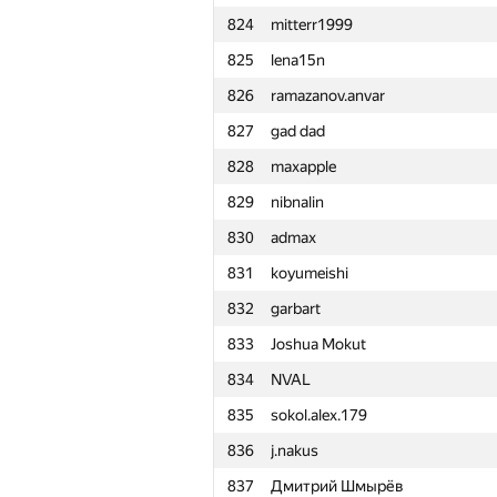
824
mitterr1999
801
weibinlv
825
lena15n
802
fedar.staravoytau
826
ramazanov.anvar
803
galloska
827
gad dad
804
Алексей Кулдошин
828
maxapple
805
diraria
829
nibnalin
806
Айбек Сейтов
830
admax
807
jonh.doe.1990
831
koyumeishi
808
dvkim98
832
garbart
809
boltikovar
833
Joshua Mokut
810
santaevp
834
NVAL
811
rusmih98
835
sokol.alex.179
812
Sparik Hayrapetyan
836
j.nakus
813
igand80
837
Дмитрий Шмырёв
814
vinokurov.csc