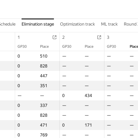
Schedule
Elimination stage
Optimization track
ML track
Round 
1
2
3
GP30
Place
GP30
Place
GP30
Plac
0
510
—
—
—
—
0
828
—
—
—
—
0
447
—
—
—
—
0
351
—
—
—
—
—
—
0
434
—
—
0
337
—
—
—
—
0
828
—
—
—
—
0
471
0
171
—
—
0
769
—
—
—
—