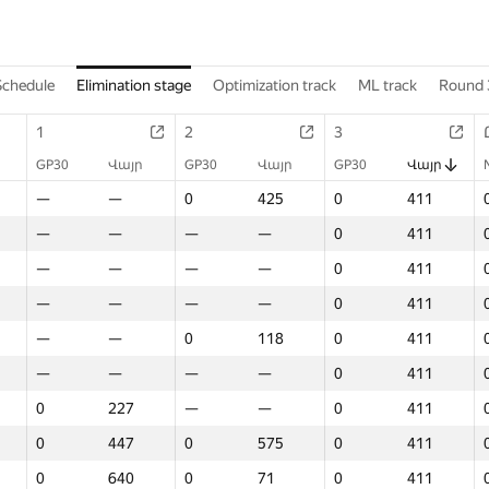
Schedule
Elimination stage
Optimization track
ML track
Round 
1
2
3
GP30
Վայր
GP30
Վայր
GP30
Վայր
—
—
0
425
0
411
—
—
—
—
0
411
—
—
—
—
0
411
—
—
—
—
0
411
—
—
0
118
0
411
—
—
—
—
0
411
0
227
—
—
0
411
0
447
0
575
0
411
0
640
0
71
0
411