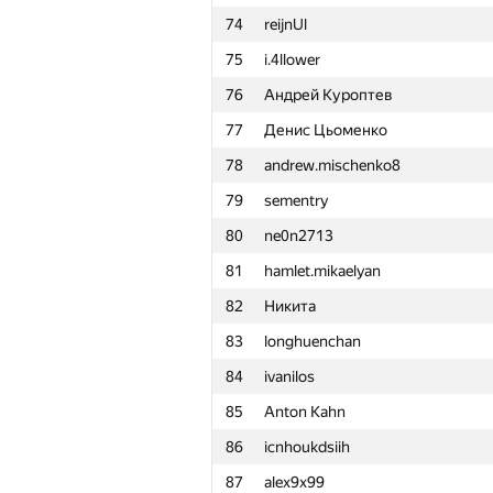
74
reijnUl
51
Роман Оськин
75
i.4llower
52
cbcds
76
Андрей Куроптев
53
roman.bylina2007
77
Денис Цьоменко
54
jestiankin.boris
78
andrew.mischenko8
55
Xagak Galstyan
79
sementry
56
Евгений Нефёдов
80
ne0n2713
57
waynetuinfor
81
hamlet.mikaelyan
58
Sina.Abbasi
82
Никита
59
fcieagle93
83
longhuenchan
60
oleg.fomenko2002
84
ivanilos
61
aleex.fil
85
Anton Kahn
62
did.il
86
icnhoukdsiih
63
sk.soslan
87
alex9x99
64
Himanshu Jain