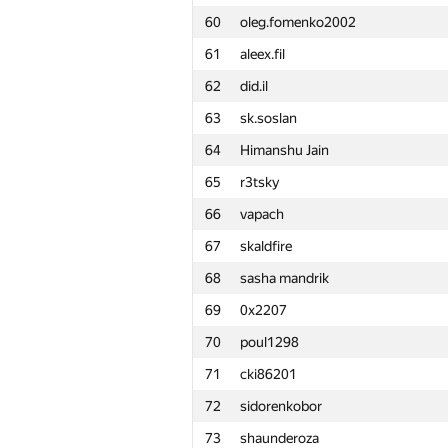
60
oleg.fomenko2002
61
aleex.fil
62
did.il
63
sk.soslan
64
Himanshu Jain
65
r3tsky
66
vapach
67
skaldfire
68
sasha mandrik
69
0x2207
70
poul1298
71
cki86201
72
sidorenkobor
№
Մասնակից
73
shaunderoza