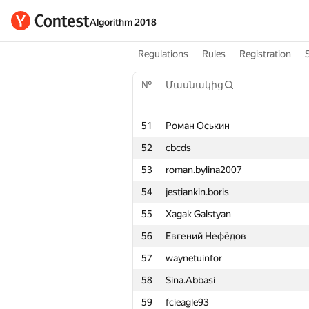
Algorithm 2018
Regulations
Rules
Registration
№
Մասնակից
51
Роман Оськин
52
cbcds
53
roman.bylina2007
54
jestiankin.boris
55
Xagak Galstyan
56
Евгений Нефёдов
57
waynetuinfor
58
Sina.Abbasi
59
fcieagle93