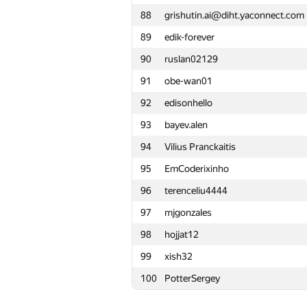
88
grishutin.ai@diht.yaconnect.com
65
r3tsky
89
edik-forever
66
vapach
90
ruslan02129
67
skaldfire
91
obe-wan01
68
sasha mandrik
92
edisonhello
69
0x2207
93
bayev.alen
70
poul1298
94
Vilius Pranckaitis
71
cki86201
95
EmCoderixinho
72
sidorenkobor
96
terenceliu4444
73
shaunderoza
97
mjgonzales
74
reijnUl
98
hojjat12
75
i.4llower
99
xish32
76
Андрей Куроптев
100
PotterSergey
77
Денис Цьоменко
78
andrew.mischenko8