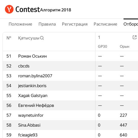
Алгоритм 2018
Положение
Правила
Регистрация
Расписание
Отборо
1
1
№
№
Қатысушы
Қатысушы
GP30
GP30
Орын
Орын
51
51
Роман Оськин
Роман Оськин
—
—
—
—
52
52
cbcds
cbcds
—
—
—
—
53
53
roman.bylina2007
roman.bylina2007
—
—
—
—
54
54
jestiankin.boris
jestiankin.boris
—
—
—
—
55
55
Xagak Galstyan
Xagak Galstyan
—
—
—
—
56
56
Евгений Нефёдов
Евгений Нефёдов
—
—
—
—
57
57
waynetuinfor
waynetuinfor
0
0
227
227
58
58
Sina.Abbasi
Sina.Abbasi
0
0
447
447
59
59
fcieagle93
fcieagle93
0
0
640
640