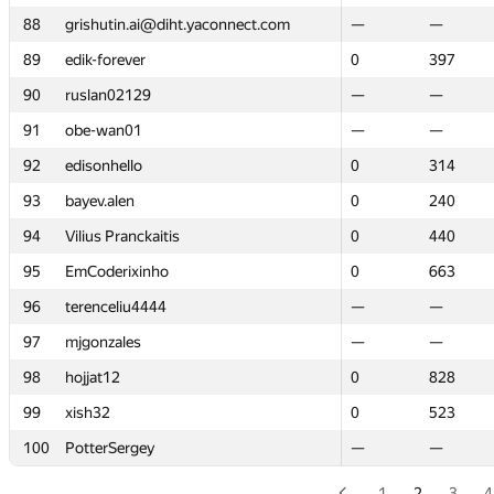
88
88
grishutin.ai@diht.yaconnect.com
grishutin.ai@diht.yaconnect.com
—
—
—
—
89
89
edik-forever
edik-forever
0
0
397
397
90
90
ruslan02129
ruslan02129
—
—
—
—
91
91
obe-wan01
obe-wan01
—
—
—
—
92
92
edisonhello
edisonhello
0
0
314
314
93
93
bayev.alen
bayev.alen
0
0
240
240
94
94
Vilius Pranckaitis
Vilius Pranckaitis
0
0
440
440
95
95
EmCoderixinho
EmCoderixinho
0
0
663
663
96
96
terenceliu4444
terenceliu4444
—
—
—
—
97
97
mjgonzales
mjgonzales
—
—
—
—
98
98
hojjat12
hojjat12
0
0
828
828
99
99
xish32
xish32
0
0
523
523
100
100
PotterSergey
PotterSergey
—
—
—
—
1
2
3
4