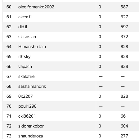
60
60
oleg.fomenko2002
oleg.fomenko2002
0
0
587
587
61
61
aleex.fil
aleex.fil
0
0
327
327
62
62
did.il
did.il
0
0
597
597
63
63
sk.soslan
sk.soslan
0
0
372
372
64
64
Himanshu Jain
Himanshu Jain
0
0
828
828
65
65
r3tsky
r3tsky
0
0
828
828
66
66
vapach
vapach
0
0
828
828
67
67
skaldfire
skaldfire
—
—
—
—
68
68
sasha mandrik
sasha mandrik
—
—
—
—
69
69
0x2207
0x2207
0
0
828
828
70
70
poul1298
poul1298
—
—
—
—
71
71
cki86201
cki86201
0
0
66
66
72
72
sidorenkobor
sidorenkobor
0
0
604
604
73
73
shaunderoza
shaunderoza
0
0
277
277