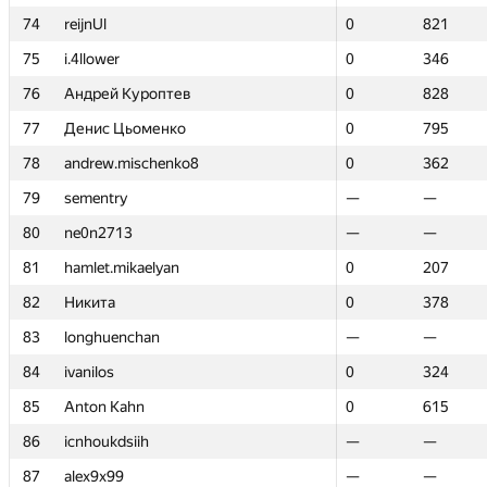
74
74
reijnUl
reijnUl
0
0
821
821
75
75
i.4llower
i.4llower
0
0
346
346
76
76
Андрей Куроптев
Андрей Куроптев
0
0
828
828
77
77
Денис Цьоменко
Денис Цьоменко
0
0
795
795
78
78
andrew.mischenko8
andrew.mischenko8
0
0
362
362
79
79
sementry
sementry
—
—
—
—
80
80
ne0n2713
ne0n2713
—
—
—
—
81
81
hamlet.mikaelyan
hamlet.mikaelyan
0
0
207
207
82
82
Никита
Никита
0
0
378
378
83
83
longhuenchan
longhuenchan
—
—
—
—
84
84
ivanilos
ivanilos
0
0
324
324
85
85
Anton Kahn
Anton Kahn
0
0
615
615
86
86
icnhoukdsiih
icnhoukdsiih
—
—
—
—
87
87
alex9x99
alex9x99
—
—
—
—