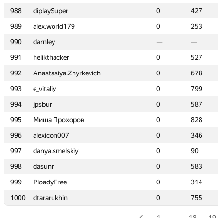
988
988
diplaySuper
diplaySuper
0
0
427
427
989
989
alex.world179
alex.world179
0
0
253
253
990
990
darnley
darnley
—
—
—
—
991
991
helikthacker
helikthacker
0
0
527
527
992
992
Anastasiya.Zhyrkevich
Anastasiya.Zhyrkevich
0
0
678
678
993
993
e_vitaliy
e_vitaliy
0
0
799
799
994
994
jpsbur
jpsbur
0
0
587
587
995
995
Миша Прохоров
Миша Прохоров
0
0
828
828
996
996
alexicon007
alexicon007
0
0
346
346
997
997
danya.smelskiy
danya.smelskiy
0
0
90
90
998
998
dasunr
dasunr
0
0
583
583
999
999
PloadyFree
PloadyFree
0
0
314
314
1000
1000
dtararukhin
dtararukhin
0
0
755
755
1
…
18
19