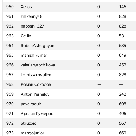
960
960
Xellos
Xellos
0
0
146
146
961
961
kill.kenny48
kill.kenny48
0
0
828
828
962
962
babosh1327
babosh1327
0
0
828
828
963
963
Ce Jin
Ce Jin
0
0
53
53
964
964
RubenAshughyan
RubenAshughyan
0
0
635
635
965
965
manish kumar
manish kumar
0
0
649
649
966
966
valeriaryabchikova
valeriaryabchikova
0
0
452
452
967
967
komissarov.allex
komissarov.allex
0
0
828
828
968
968
Роман Соколов
Роман Соколов
—
—
—
—
969
969
Anton Yermilov
Anton Yermilov
0
0
242
242
970
970
pavelraduk
pavelraduk
0
0
608
608
971
971
Арслан Гумеров
Арслан Гумеров
0
0
496
496
972
972
Stiluzoid
Stiluzoid
0
0
567
567
973
973
mangojunior
mangojunior
0
0
660
660