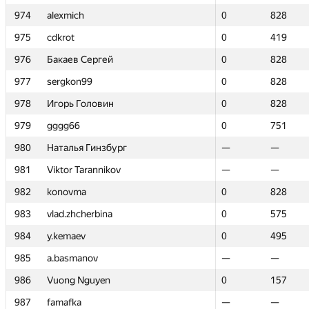
974
974
alexmich
alexmich
0
0
828
828
975
975
cdkrot
cdkrot
0
0
419
419
976
976
Бакаев Сергей
Бакаев Сергей
0
0
828
828
977
977
sergkon99
sergkon99
0
0
828
828
978
978
Игорь Головин
Игорь Головин
0
0
828
828
979
979
gggg66
gggg66
0
0
751
751
980
980
Наталья Гинзбург
Наталья Гинзбург
—
—
—
—
981
981
Viktor Tarannikov
Viktor Tarannikov
—
—
—
—
982
982
konovma
konovma
0
0
828
828
983
983
vlad.zhcherbina
vlad.zhcherbina
0
0
575
575
984
984
y.kemaev
y.kemaev
0
0
495
495
985
985
a.basmanov
a.basmanov
—
—
—
—
986
986
Vuong Nguyen
Vuong Nguyen
0
0
157
157
987
987
famafka
famafka
—
—
—
—