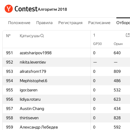
Алгоритм 2018
Положение
Правила
Регистрация
Расписание
Отборо
1
1
№
№
Қатысушы
Қатысушы
GP30
GP30
Орын
Орын
951
951
azatsharipov1998
azatsharipov1998
0
0
640
640
952
952
nikita.leventiev
nikita.leventiev
—
—
—
—
953
953
allratsfrom179
allratsfrom179
0
0
809
809
954
954
Mephistophel.6
Mephistophel.6
0
0
486
486
955
955
igor.baren
igor.baren
0
0
532
532
956
956
lidiya.rotaru
lidiya.rotaru
0
0
623
623
957
957
Austin Chang
Austin Chang
0
0
434
434
958
958
thirtiseven
thirtiseven
0
0
828
828
959
959
Александр Лебедев
Александр Лебедев
0
0
592
592