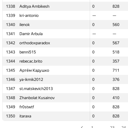
1338
1338
Aditya Ambikesh
Aditya Ambikesh
0
0
828
828
1339
1339
kri-antonio
kri-antonio
—
—
—
—
1340
1340
ilenok
ilenok
0
0
560
560
1341
1341
Damir Arbula
Damir Arbula
—
—
—
—
1342
1342
orthodoxparadox
orthodoxparadox
0
0
567
567
1343
1343
benni515
benni515
0
0
518
518
1344
1344
rebecac.brito
rebecac.brito
0
0
357
357
1345
1345
Артём Кадушко
Артём Кадушко
0
0
711
711
1346
1346
ya-ikmik2012
ya-ikmik2012
0
0
376
376
1347
1347
st.matskevich2013
st.matskevich2013
0
0
828
828
1348
1348
Zhanbolat Kusainov
Zhanbolat Kusainov
0
0
410
410
1349
1349
fr0stwtf
fr0stwtf
0
0
828
828
1350
1350
itaraxa
itaraxa
0
0
828
828
1
…
23
24