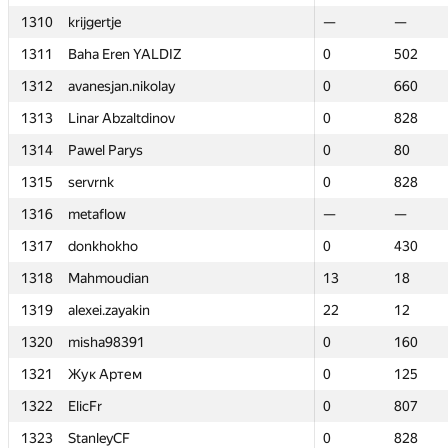
1310
1310
krijgertje
krijgertje
—
—
—
—
1311
1311
Baha Eren YALDIZ
Baha Eren YALDIZ
0
0
502
502
1312
1312
avanesjan.nikolay
avanesjan.nikolay
0
0
660
660
1313
1313
Linar Abzaltdinov
Linar Abzaltdinov
0
0
828
828
1314
1314
Pawel Parys
Pawel Parys
0
0
80
80
1315
1315
servrnk
servrnk
0
0
828
828
1316
1316
metaflow
metaflow
—
—
—
—
1317
1317
donkhokho
donkhokho
0
0
430
430
1318
1318
Mahmoudian
Mahmoudian
13
13
18
18
1319
1319
alexei.zayakin
alexei.zayakin
22
22
12
12
1320
1320
misha98391
misha98391
0
0
160
160
1321
1321
Жук Артем
Жук Артем
0
0
125
125
1322
1322
ElicFr
ElicFr
0
0
807
807
1323
1323
StanleyCF
StanleyCF
0
0
828
828