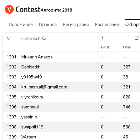
Алгоритм 2018
Положение
Правила
Регистрация
Расписание
Отборо
1
1
№
№
Ishtirokchi
Ishtirokchi
GP30
GP30
O‘rin
O‘rin
1301
1301
Михаил Апахов
Михаил Апахов
—
—
—
—
1302
1302
DebNatkh
DebNatkh
0
0
327
327
1303
1303
y0105w49
y0105w49
0
0
38
38
1304
1304
kru.bash.all@gmail.com
kru.bash.all@gmail.com
0
0
321
321
1305
1305
vlyrchikova
vlyrchikova
0
0
828
828
1306
1306
swdmaul
swdmaul
0
0
746
746
1307
1307
yassin.b
yassin.b
—
—
—
—
1308
1308
swapnil119
swapnil119
0
0
530
530
1309
1309
VArtem
VArtem
0
0
45
45