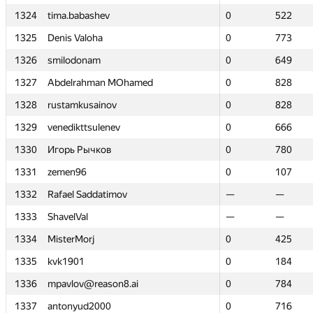
1324
1324
tima.babashev
tima.babashev
0
0
522
522
1325
1325
Denis Valoha
Denis Valoha
0
0
773
773
1326
1326
smilodonam
smilodonam
0
0
649
649
1327
1327
Abdelrahman MOhamed
Abdelrahman MOhamed
0
0
828
828
1328
1328
rustamkusainov
rustamkusainov
0
0
828
828
1329
1329
venedikttsulenev
venedikttsulenev
0
0
666
666
1330
1330
Игорь Рычков
Игорь Рычков
0
0
780
780
1331
1331
zemen96
zemen96
0
0
107
107
1332
1332
Rafael Saddatimov
Rafael Saddatimov
—
—
—
—
1333
1333
ShavelVal
ShavelVal
—
—
—
—
1334
1334
MisterMorj
MisterMorj
0
0
425
425
1335
1335
kvk1901
kvk1901
0
0
184
184
1336
1336
mpavlov@reason8.ai
mpavlov@reason8.ai
0
0
784
784
1337
1337
antonyud2000
antonyud2000
0
0
716
716